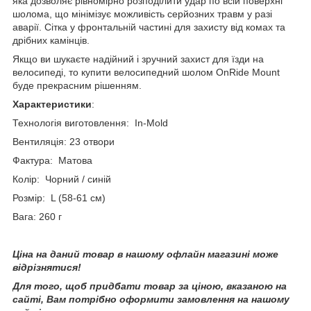
яка дозволяє рівномірно розподілити удар по всій поверхні
шолома, що мінімізує можливість серйозних травм у разі
аварії. Сітка у фронтальній частині для захисту від комах та
дрібних камінців.
Якщо ви шукаєте надійний і зручний захист для їзди на
велосипеді, то купити велосипедний шолом OnRide Mount
буде прекрасним рішенням.
Характеристики
:
Технологія виготовлення: In-Mold
Вентиляція: 23 отвори
Фактура: Матова
Колір: Чорний / синій
Розмір: L (58-61 см)
Вага: 260 г
Ціна на даний товар в нашому офлайн магазині може
відрізнятися!
Для того, щоб придбати товар за ціною, вказаною на
сайті, Вам потрібно оформити замовлення на нашому