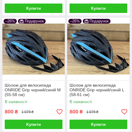
Купити
Купити
–26%
Подарунок
–26%
Подарунок
Шолом для велосипеда
Шолом для велосипеда
ONRIDE Grip чорний/синій M
ONRIDE Grip чорний/синій L
(55-58 см)
(58-61 см)
В наявності
В наявності
800
800
₴
₴
1 079 ₴
1 079 ₴
Купити
Купити