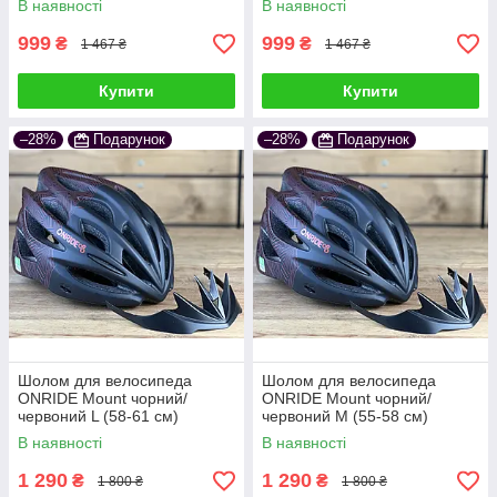
В наявності
В наявності
999
999
₴
₴
1 467 ₴
1 467 ₴
Купити
Купити
–28%
Подарунок
–28%
Подарунок
Шолом для велосипеда
Шолом для велосипеда
ONRIDE Mount чорний/
ONRIDE Mount чорний/
червоний L (58-61 см)
червоний М (55-58 см)
В наявності
В наявності
1 290
1 290
₴
₴
1 800 ₴
1 800 ₴