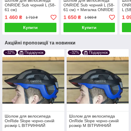
Шолом для велосипеда
Шолом для велосипеда
Шол
ONRIDE Sub чорний L (58-
ONRIDE Sub чорний L (58-
ONRI
61 см)
61 см) + Мигалка ONRIDE
L (5
Donut 20
ONRI
1 460
1 650
1 0
₴
₴
1 710 ₴
1 969 ₴
Купити
Купити
Акційні пропозиції та новинки
–32%
Подарунок
–32%
Подарунок
Шолом для велосипеда
Шолом для велосипеда
OnRide Slope чорно-синій
OnRide Slope чорно-синій
розмір L ВІТРИННИЙ
розмір М ВІТРИННИЙ
ЗРАЗОК!!!
ЗРАЗОК!!!