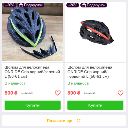
–26%
Подарунок
–26%
Подарунок
Шолом для велосипеда
Шолом для велосипеда
ONRIDE Grip чорний/зелений
ONRIDE Grip чорний/
L (58-61 см)
червоний L (58-61 см)
В наявності
В наявності
800
800
₴
₴
1 079 ₴
1 079 ₴
Купити
Купити
Показати ще