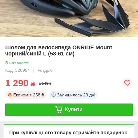
Шолом для велосипеда ONRIDE Mount
чорний/синій L (58-61 см)
В наявності
Код: 320954
Роздріб
1 290
₴
1 548 ₴
Економія
258 ₴
Залишилось
23 дні
Купити
При купівлі цього товару отримайте подарунок