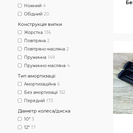
Бе
Ножний
4
Обідний
20
Конструкція вилки
Жорстка
136
Повітряна
2
Повітряно-масляна
2
Пружинна
149
Пружинно-масляна
4
Тип амортизації
Амортизаційна
6
Без амортизації
152
Передній
173
Діаметр колеса/диска
10"
3
12"
17