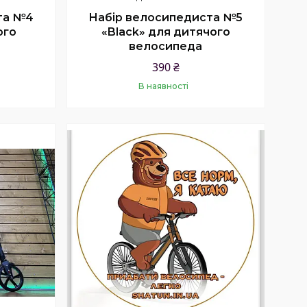
та №4
Набір велосипедиста №5
ого
«Black» для дитячого
велосипеда
390 ₴
В наявності
Купити