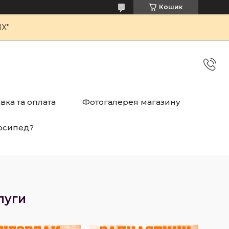
Кошик
Х"
вка та оплата
Фотогалерея магазину
осипед?
луги