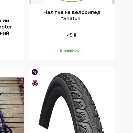
Наліпка на велосипед
"Shatun"
сний
ooter
ений
45 ₴
В наявності
Купити
–29%
Залишилось 26 днів