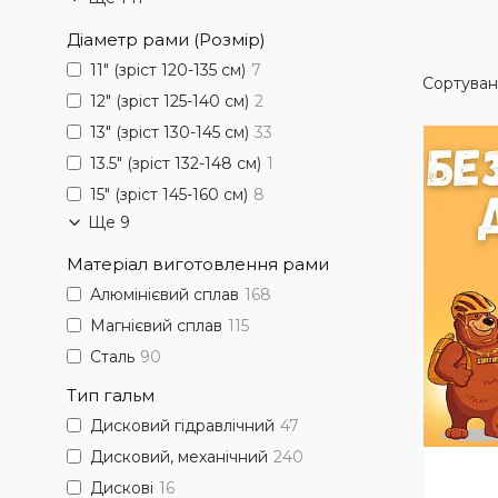
Діаметр рами (Розмір)
11" (зріст 120-135 см)
7
12" (зріст 125-140 см)
2
13" (зріст 130-145 см)
33
13.5" (зріст 132-148 см)
1
15" (зріст 145-160 см)
8
Ще 9
Матеріал виготовлення рами
Алюмінієвий сплав
168
Магнієвий сплав
115
Сталь
90
Тип гальм
Дисковий гідравлічний
47
Дисковий, механічний
240
Дискові
16