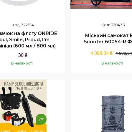
322814
320433
ачок на флягу ONRIDE
Міський самокат 
oul, Smile, Proud, I'm
Scooter 60054-R 
inian (600 мл / 800 мл)
4 088,04 ₴
4 890,04
30 ₴
В наявності
В наявності
Купити
Купити