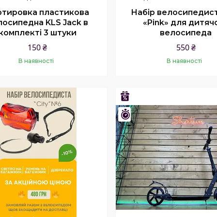
ртировка пластикова
Набір велосипедис
лосипедна KLS Jack в
«Pink» для дитяч
комплекті 3 штуки
велосипеда
150 ₴
550 ₴
В наявності
В наявності
Купити
Купити
–28%
Залишилось 26 днів