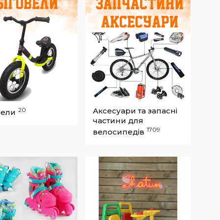
20
Аксесуари та запасні
вели
частини для
1709
велосипедів