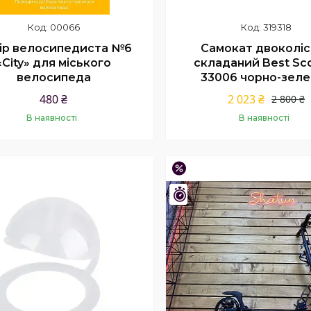
00066
319318
ір велосипедиста №6
Самокат двоколі
«City» для міського
складаний Best Sc
велосипеда
33006 чорно-зел
480 ₴
2 023 ₴
2 800 ₴
В наявності
В наявності
Купити
Купити
–16%
Залишилось 26 днів