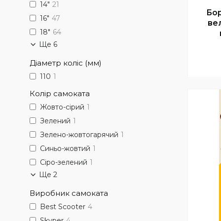
14"
21
Бо
16"
47
ве
18"
64
Ще 6
Діаметр коліс (мм)
110
1
Колір самоката
Жовто-сірий
1
Зелений
1
Зелено-жовтогарячий
1
Синьо-жовтий
1
Сіро-зелений
1
Ще 2
Виробник самоката
Best Scooter
4
Skyper
4