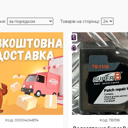
–23%
Залишилось 26 днів
0000404874
TB1118