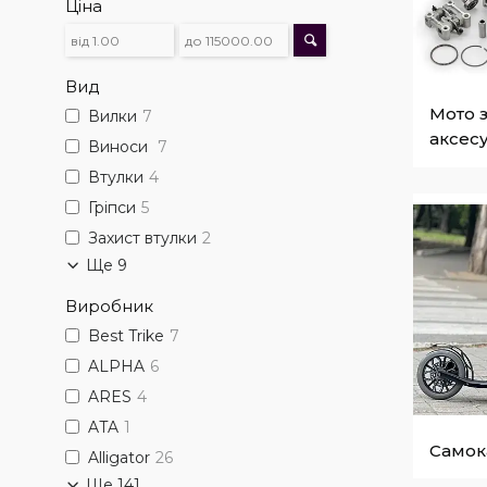
Ціна
Вид
Мото 
Вилки
7
аксес
Виноси
7
Втулки
4
Гріпси
5
Захист втулки
2
Ще 9
Виробник
Best Trike
7
ALPHA
6
ARES
4
ATA
1
Самок
Alligator
26
Ще 141