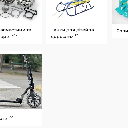
запчастини та
Санки для дітей та
Роли
375
18
уари
дорослих
72
ати