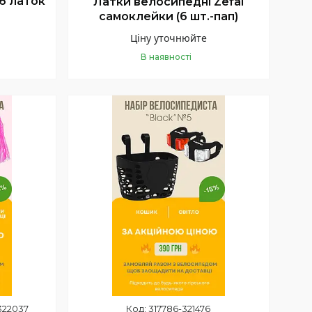
6 латок
Латки велосипедні Zefal
самоклейки (6 шт.-пап)
Ціну уточнюйте
В наявності
+380 (96) 286-56-01
Велосипеди, Електровелосипеди
322037
317786-321476