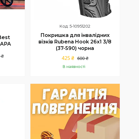
5-10951202
Покришка для інвалідних
Best
візків Rubena Hook 26x1 3/8
ФАРА
(37-590) чорна
 ₴
425 ₴
600 ₴
В наявності
Купити