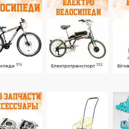
374
332
ипеди
Електротранспорт
Біго