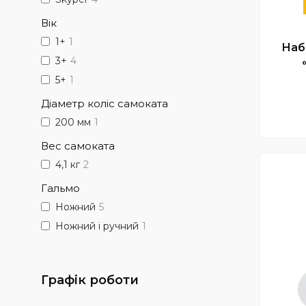
Вік
1+
1
Наб
3+
4
5+
1
Діаметр коліс самоката
200 мм
1
Вес самоката
4,1 кг
2
Гальмо
Ножний
5
Ножний і ручний
1
Графік роботи