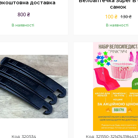
Велоаптечка Super B 
зкоштовна доставка
самок
800 ₴
100 ₴
130 ₴
В наявності
В наявності
Купити
Купити
320534
321550-321474318443