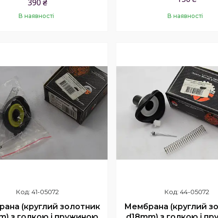
390 ₴
В наявності
В наявності
Купити
Купити
41-05072
44-05072
ана (круглий золотник
Мембрана (круглий з
m) з голкою і пружиною
d18mm) з голкою і п