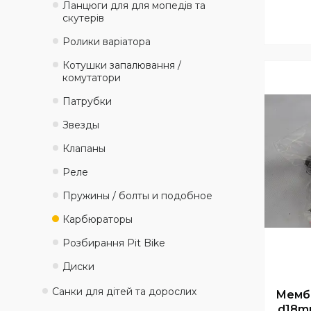
Ланцюги для для мопедів та
скутерів
Ролики варіатора
Котушки запалювання /
комутатори
Патрубки
Звезды
Клапаны
Реле
Пружины / болты и подобное
Карбюраторы
Розбирання Pit Bike
Диски
Санки для дітей та дорослих
Мембр
d18m