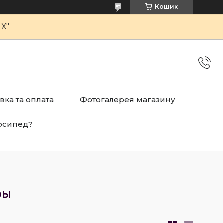
Кошик
Х"
вка та оплата
Фотогалерея магазину
осипед?
ры