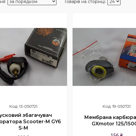
13-050721
19-050721
усковий збагачувач
Мембрана карбюра
юратора Scooter-M GY6
GXmotor 125/150
S-M
156 ₴