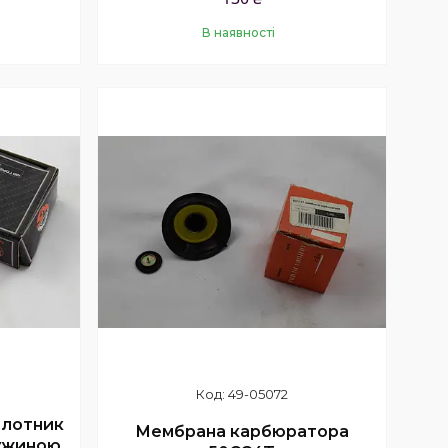
В наявності
Купити
49-05072
олотник
Мембрана карбюратора
ружиною