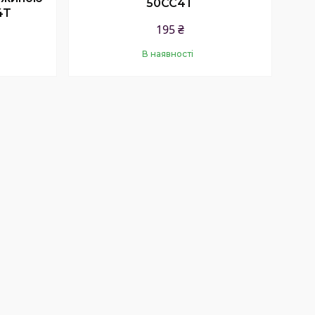
50CC4T
4T
195 ₴
В наявності
Купити