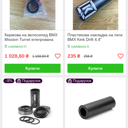
Кермова на велосипед BMX
Пластикова накладка на пеги
Mission Turret інтегрована
BMX Kink Drift 4,4"
В наявності
В наявності
1 028,60
235
₴
₴
1 168,60 ₴
256 ₴
Купити
Купити
–9%
Подарунок
Подарунок