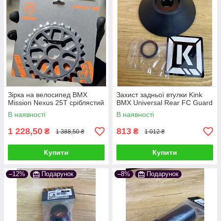
Зірка на велосипед BMX
Захист задньої втулки Kink
Mission Nexus 25Т сріблястий
BMX Universal Rear FC Guard
В наявності
В наявності
1 228,50
813
₴
₴
1 388,50 ₴
1 012 ₴
Купити
Купити
–12%
Подарунок
–8%
Подарунок