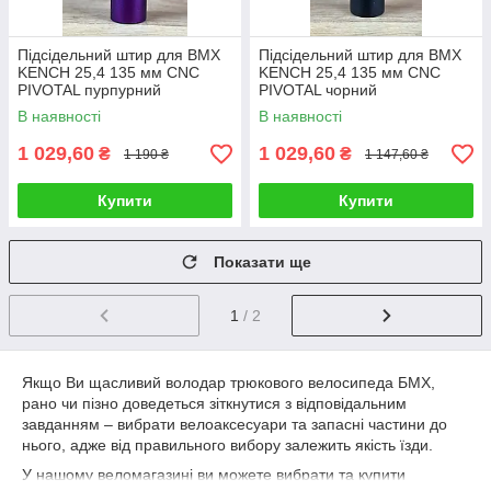
Підсідельний штир для BMX
Підсідельний штир для BMX
KENCH 25,4 135 мм CNC
KENCH 25,4 135 мм CNC
PIVOTAL пурпурний
PIVOTAL чорний
В наявності
В наявності
1 029,60
1 029,60
₴
₴
1 190 ₴
1 147,60 ₴
Купити
Купити
Показати ще
1
/ 2
Якщо Ви щасливий володар трюкового велосипеда БМХ,
рано чи пізно доведеться зіткнутися з відповідальним
завданням – вибрати велоаксесуари та запасні частини до
нього, адже від правильного вибору залежить якість їзди.
У нашому веломагазині ви можете вибрати та купити