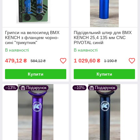
Грипси на велосипед BMX
Підсідельний штир для BMX
KENCH з фланцем чорно-
KENCH 25,4 135 мм CNC
сині "трикутник"
PIVOTAL синій
В наявності
В наявності
479,12
1 029,60
₴
₴
584,12 ₴
1 190 ₴
Купити
Купити
–13%
Подарунок
–10%
Подарунок