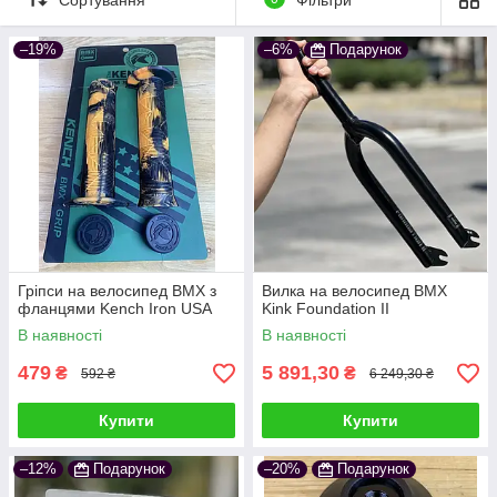
–19%
–6%
Подарунок
Гріпси на велосипед BMX з
Вилка на велосипед BMX
фланцями Kench Iron USA
Kink Foundation II
В наявності
В наявності
479
5 891,30
₴
₴
592 ₴
6 249,30 ₴
Купити
Купити
–12%
Подарунок
–20%
Подарунок