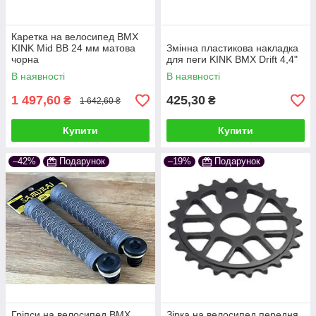
Каретка на велосипед BMX
KINK Mid BB 24 мм матова
Змінна пластикова накладка
чорна
для пеги KINK BMX Drift 4,4"
В наявності
В наявності
1 497,60
425,30
₴
₴
1 642,60 ₴
Купити
Купити
–42%
Подарунок
–19%
Подарунок
Гріпси на велосипед BMX
Зірка на велосипед передня