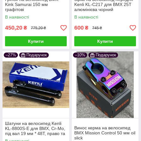
Kink Samurai 150 мм
Kenli KL-C217 для BMX 25Т
графітові
алюмінієва чорний
В наявності
В наявності
450,20
600
₴
₴
775,20 ₴
745 ₴
Купити
Купити
–27%
Подарунок
–10%
Подарунок
Шатуни на велосипед Kenli
Винос керма на велосипед
KL-8800S-E для BMX, Cr-Mo,
BMX Mission Control 50 мм oil
під вал 19 мм * 48Т, право та
slick
лівосторонні, чорний