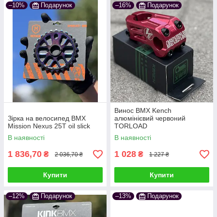
–10%
Подарунок
–16%
Подарунок
Винос BMX Kench
Зірка на велосипед BMX
алюмінієвий червоний
Mission Nexus 25T oil slick
TORLOAD
В наявності
В наявності
1 836,70
1 028
₴
₴
2 036,70 ₴
1 227 ₴
Купити
Купити
–12%
Подарунок
–13%
Подарунок