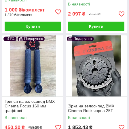
В наявності
В наявності
1 000
₴/комплект
2 097
₴
2 320 ₴
1 370 ₴/комплект
Купити
Купити
–41%
Подарунок
Подарунок
Грипси на велосипед BMX
Cinema Focus 160 мм
Зірка на велосипед BMX
графітові
Cinema Rock чорна 25T
В наявності
В наявності
450,20
1 853,43
₴
₴
758,20 ₴