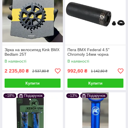
Зірка на велосипед Kink BMX
Пега BMX Federal 4.5"
Bedlam 25Т
Chromoly 14мм чорна
В наявності
В наявності
2 235,80
992,60
₴
₴
2 537,80 ₴
1 142,60 ₴
Купити
Купити
–18%
Подарунок
–13%
Подарунок