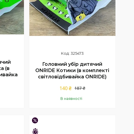
325473
ячий
Головний убір дитячий
а (в
ONRIDE Котики (в комплекті
бивайка
світловідбивайка ONRIDE)
140 ₴
187 ₴
В наявності
Купити
–21%
Залишилось 23 дні