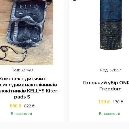
321748
321557
Комплект дитячих
Головний убір ON
сипедних наколінників
Freedom
локітників KELLYS Kiter
pads S
130 ₴
170 ₴
660 ₴
822 ₴
В наявності
В наявності