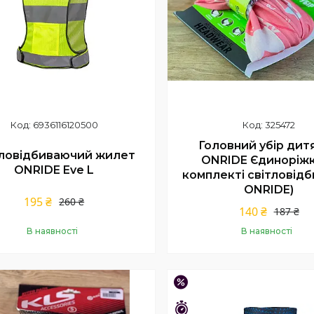
6936116120500
325472
Головний убір дит
тловідбиваючий жилет
ONRIDE Єдиноріжк
ONRIDE Eve L
комплекті світловід
ONRIDE)
195 ₴
260 ₴
140 ₴
187 ₴
В наявності
В наявності
Купити
Купити
–24%
шилось 23 дні
Залишилось 23 дні