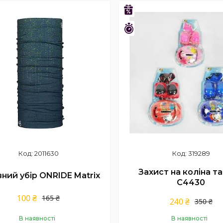
Купити
Купити
–31%
шилось 23 дні
Залишилось 23 дні
2011630
319289
Захист на коліна та 
ний убір ONRIDE Matrix
С4430
100 ₴
165 ₴
240 ₴
350 ₴
В наявності
В наявності