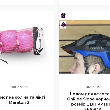
Купити
Купити
–32%
шилось 23 дні
Залишилось 23 дні
319099
318509
Шолом для велоси
ист на коліна та лікті
OnRide Slope чорно
Maraton 2
розмір L ВІТРИН
ЗРАЗОК!!!