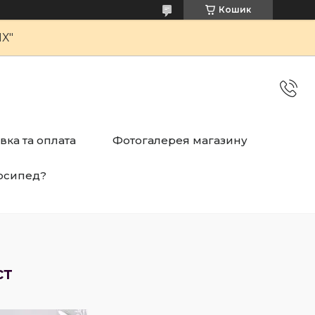
Кошик
Х"
вка та оплата
Фотогалерея магазину
осипед?
ст