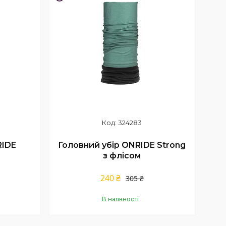
324283
RIDE
Головний убір ONRIDE Strong
з флісом
240 ₴
305 ₴
В наявності