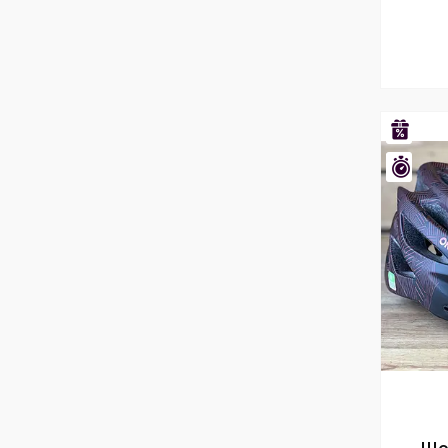
–28%
Зали