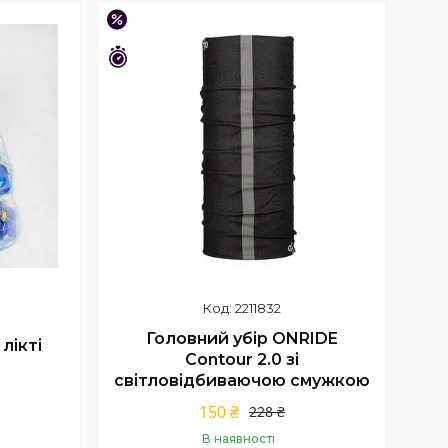
Купити
–34%
Залишилось 23 дні
2211832
Головний убір ONRIDE
лікті
Сontour 2.0 зі
світловідбиваючою смужкою
150 ₴
228 ₴
В наявності