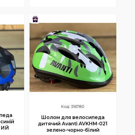
Купити
Подарунок
316780
педа
Шолом для велосипеда
-синій
дитячий Avanti AVKHM-021
НИЙ
зелено-чорно-білий