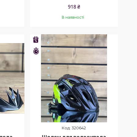
918 ₴
В наявності
Купити
–21%
Залишилось 23 дні
320642