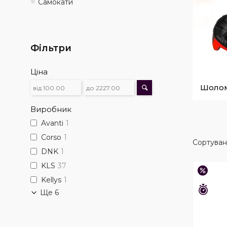
Самокати
Фільтри
Ціна
Шоло
Виробник
Avanti
1
Corso
1
DNK
1
KLS
37
–25%
Kellys
1
Зали
Ще 6