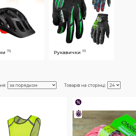
75
111
ми
Рукавички
–25%
шилось 23 дні
Залишилось 23 дні