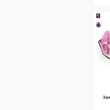
–29%
Зали
Зах