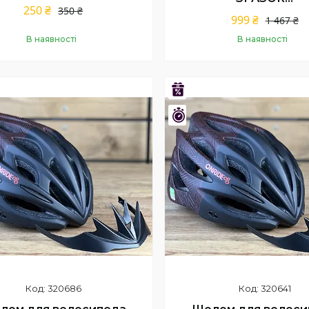
250 ₴
350 ₴
999 ₴
1 467 ₴
В наявності
В наявності
Купити
Купити
–28%
шилось 23 дні
Залишилось 23 дні
320686
320641