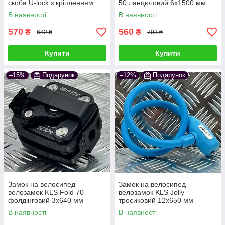
скоба U-lock з кріпленням
50 ланцюговий 6x1500 мм
12х108х183 мм чорний
чорний
В наявності
В наявності
570
560
₴
₴
682 ₴
703 ₴
Купити
Купити
–15%
Подарунок
–12%
Подарунок
Замок на велосипед
Замок на велосипед
велозамок KLS Fold 70
велозамок KLS Jolly
фолдінговий 3х640 мм
тросиковий 12x650 мм
чорний
блакитний
В наявності
В наявності