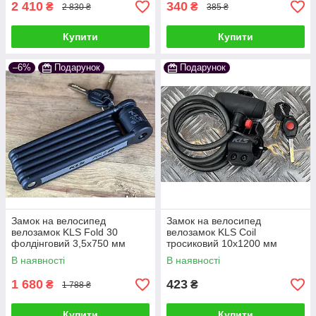
2 410
340
₴
₴
2 830 ₴
385 ₴
Купити
Купити
–6%
Подарунок
Подарунок
Замок на велосипед
Замок на велосипед
велозамок KLS Fold 30
велозамок KLS Coil
фолдінговий 3,5х750 мм
тросиковий 10x1200 мм
чорний
чорний
В наявності
В наявності
1 680
423
₴
₴
1 788 ₴
Купити
Купити