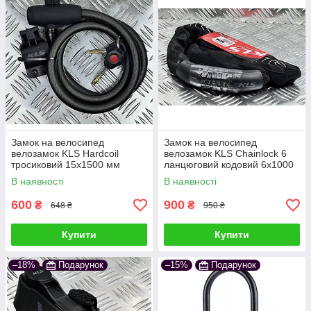
Замок на велосипед
Замок на велосипед
велозамок KLS Hardcoil
велозамок KLS Chainlock 6
тросиковий 15x1500 мм
ланцюговий кодовий 6x1000
чорний
мм чорний
В наявності
В наявності
600
900
₴
₴
648 ₴
950 ₴
Купити
Купити
–18%
Подарунок
–15%
Подарунок