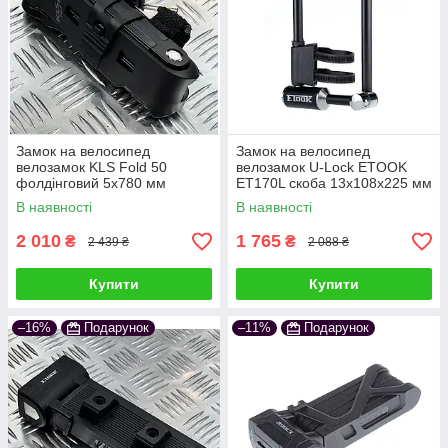
Замок на велосипед
Замок на велосипед
велозамок KLS Fold 50
велозамок U-Lock ETOOK
фолдінговий 5х780 мм
ET170L скоба 13x108x225 мм
чорний
чорний
В наявності
В наявності
2 010
1 765
₴
₴
2 439 ₴
2 088 ₴
Купити
Купити
–16%
Подарунок
–11%
Подарунок