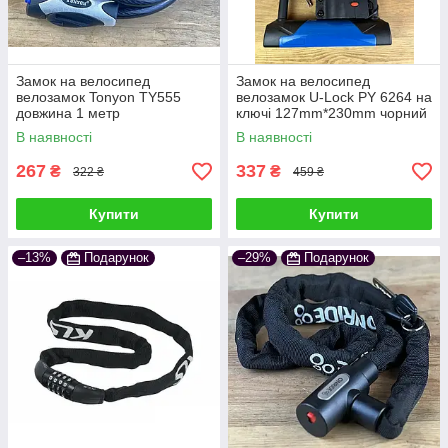
Замок на велосипед
Замок на велосипед
велозамок Tonyon TY555
велозамок U-Lock PY 6264 на
довжина 1 метр
ключі 127mm*230mm чорний
з синім
В наявності
В наявності
267
337
₴
₴
322 ₴
459 ₴
Купити
Купити
–13%
Подарунок
–29%
Подарунок