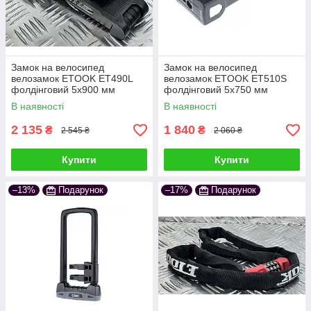
Замок на велосипед
Замок на велосипед
велозамок ETOOK ET490L
велозамок ETOOK ET510S
фолдінговий 5х900 мм
фолдінговий 5х750 мм
чорний
чорний
В наявності
В наявності
2 135
1 840
₴
₴
2 545 ₴
2 060 ₴
Купити
Купити
–13%
Подарунок
–17%
Подарунок