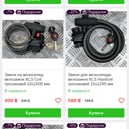
–7%
Подарунок
–22%
Подарунок
Замок на велосипед
Замок для велосипеда
велозамок KLS Coil
велозамок KLS Hardcoil
тросиковий 10x1500 мм
тросиковий 15x1200 мм
чорний
чорний
В наявності
В наявності
400
580
₴
₴
430 ₴
748 ₴
Купити
Купити
–7%
Подарунок
–5%
Подарунок