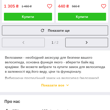
1 305
440
₴
₴
1 460 ₴
560 ₴
Купити
Купити
Показати ще
1
/ 2
Велозамки - необхідний аксесуар для безпеки вашого
велосипеда, основна функція якого - вберегти байк від
крадіжки. Ви можете вибрати та купити замок для велосипеда
в залежності від його виду, ціни та функціоналу.
Вибираючи протиугінний замок на велосипед (велозамок),
враховуйте розміри його троса або дужки. Довгим тросом
Показати все
легше кріпити велосипед до дерев, можна закріпити 2-3
велосипеди, але замок буде важчим.
Купити замок на велосипед та інші велоаксесуари з
Про нас
доставкою по всій Україні Ви можете оформивши замовлення
або зателефонувавши за номером на сайті, наші менеджери