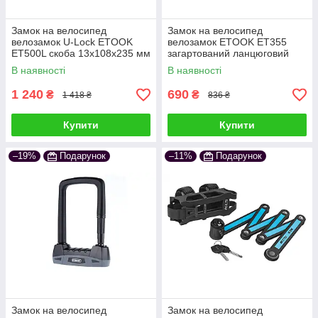
Замок на велосипед
Замок на велосипед
велозамок U-Lock ETOOK
велозамок ETOOK ET355
ET500L скоба 13x108x235 мм
загартований ланцюговий
чорний
4x900 мм чорно-червоний
В наявності
В наявності
1 240
690
₴
₴
1 418 ₴
836 ₴
Купити
Купити
–19%
Подарунок
–11%
Подарунок
Замок на велосипед
Замок на велосипед