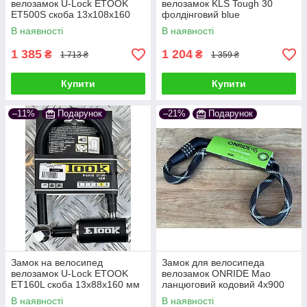
велозамок U-Lock ETOOK
велозамок KLS Tough 30
ET500S скоба 13x108x160
фолдінговий blue
мм чорний
В наявності
В наявності
1 385
1 204
₴
₴
1 713 ₴
1 359 ₴
Купити
Купити
–11%
Подарунок
–21%
Подарунок
Замок на велосипед
Замок для велосипеда
велозамок U-Lock ETOOK
велозамок ONRIDE Mao
ET160L скоба 13x88x160 мм
ланцюговий кодовий 4x900
чорний
мм чорно-сірий
В наявності
В наявності