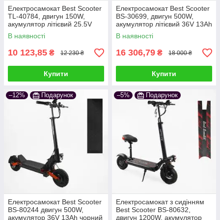
Електросамокат Best Scooter
Електросамокат Best Scooter
TL-40784, двигун 150W,
BS-30699, двигун 500W,
акумулятор літієвий 25.5V
акумулятор літієвий 36V 13Ah
5Ah чорний
чорний
В наявності
В наявності
10 123,85
16 306,79
₴
₴
12 230 ₴
18 000 ₴
Купити
Купити
–12%
Подарунок
–5%
Подарунок
Електросамокат Best Scooter
Електросамокат з сидінням
BS-80244 двигун 500W,
Best Scooter BS-80632,
акумулятор 36V 13Ah чорний
двигун 1200W, акумулятор