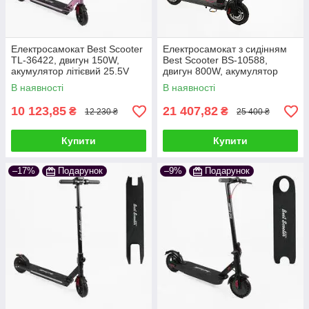
Електросамокат Best Scooter
Електросамокат з сидінням
TL-36422, двигун 150W,
Best Scooter BS-10588,
акумулятор літієвий 25.5V
двигун 800W, акумулятор
5Ah рожевий
літієвий 48V 13Ah чорно-
В наявності
В наявності
червоний
10 123,85
21 407,82
₴
₴
12 230 ₴
25 400 ₴
Купити
Купити
–17%
Подарунок
–9%
Подарунок