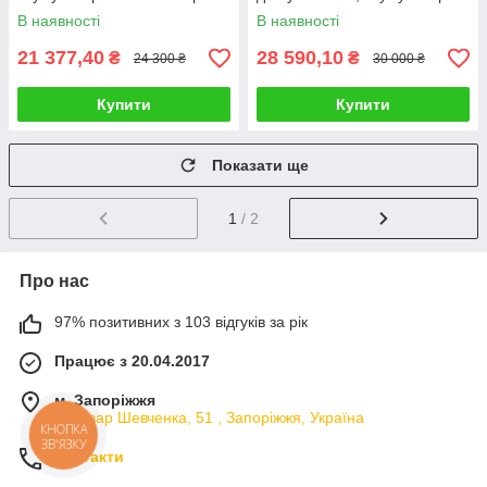
літієвий 48V 18Ah чорно-
В наявності
В наявності
червоний
21 377,40
28 590,10
₴
₴
24 300 ₴
30 000 ₴
Купити
Купити
Показати ще
1
/ 2
Про нас
97% позитивних з 103 відгуків за рік
Працює з 20.04.2017
м. Запоріжжя
Бульвар Шевченка, 51 , Запоріжжя, Україна
КНОПКА
ЗВ'ЯЗКУ
Контакти