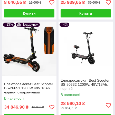
8 646,55
25 939,65
₴
₴
11 000 ₴
30 000 ₴
Купити
Купити
–13%
Подарунок
–4%
Електросамокат Best Scooter
Електросамокат Best Scooter
BS-80632 1200W, 48V/18Ah,
BS-26651 1200W 48V 18Ah
чорний
чорно-помаранчевий
В наявності
В наявності
28 590,10
₴
34 846,90
₴
40 000 ₴
29 864,71 ₴