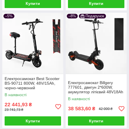
Купити
Купити
–5%
–8%
Подарунок
Електросамокат Best Scooter
Електросамокат Billgery
BS-90711 800W, 48V/15Ah,
777601, двигун 2*600W,
чорно-червоний
акумулятор літієвий 48V18Ah
В наявності
чорний
В наявності
22 441,93
₴
38 583,60
₴
42 000 ₴
23 741,73 ₴
Купити
Купити