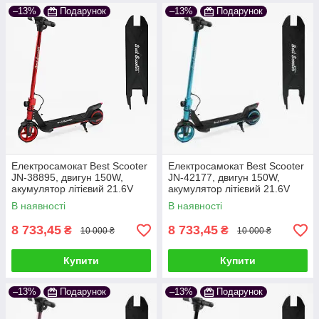
–13%
Подарунок
–13%
Подарунок
Електросамокат Best Scooter
Електросамокат Best Scooter
JN-38895, двигун 150W,
JN-42177, двигун 150W,
акумулятор літієвий 21.6V
акумулятор літієвий 21.6V
2.5Ah чорно-червоний
2.5Ah чорно-синій
В наявності
В наявності
8 733,45
8 733,45
₴
₴
10 000 ₴
10 000 ₴
Купити
Купити
–13%
Подарунок
–13%
Подарунок