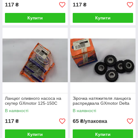
117
117
₴
₴
Купити
Купити
Ланцюг оливного насоса на
Зірочка натяжителя ланцюга
скутер GXmotor 125-150С
распредвала GXmotor Delta
В наявності
В наявності
117
65
₴
₴/упаковка
Купити
Купити