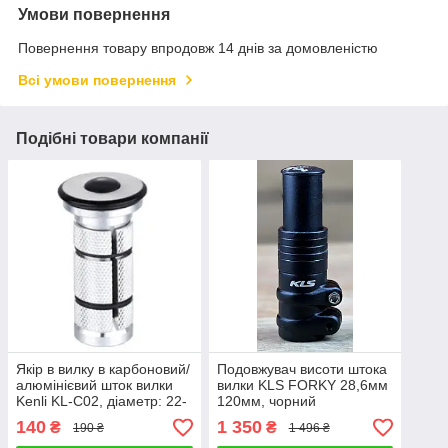
Умови повернення
Повернення товару впродовж 14 днів за домовленістю
Всі умови повернення
Подібні товари компанії
Якір в вилку в карбоновий/
Подовжувач висоти штока
алюмінієвий шток вилки
вилки KLS FORKY 28,6мм
Kenli KL-C02, діаметр: 22-
120мм, чорний
25,4 мм, висота: 52 мм
140
1 350
₴
₴
190 ₴
1 496 ₴