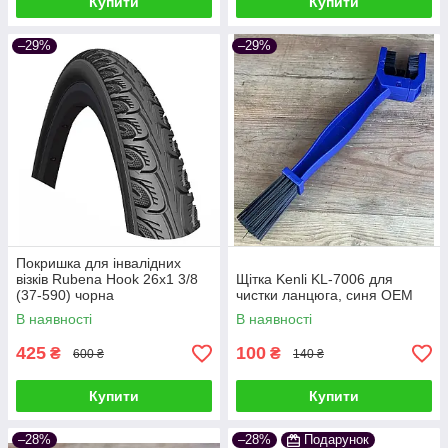
Купити
Купити
–29%
–29%
Покришка для інвалідних
візків Rubena Hook 26x1 3/8
Щітка Kenli KL-7006 для
(37-590) чорна
чистки ланцюга, синя OEM
В наявності
В наявності
425
100
₴
₴
600 ₴
140 ₴
Купити
Купити
–28%
–28%
Подарунок