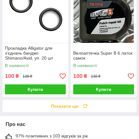
Прокладка Alligator для
з’єднань банджо
Велоаптечка Super B 6 латок
Shimano/Avid, уп. 20 шт
самок
В наявності
В наявності
100
100
₴
₴
138 ₴
130 ₴
Купити
Купити
Показати ще
Про нас
97% позитивних з 103 відгуків за рік