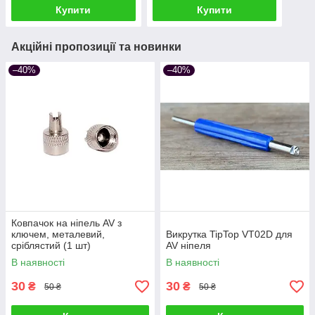
Купити
Купити
Акційні пропозиції та новинки
–40%
–40%
Ковпачок на ніпель AV з
ключем, металевий,
Викрутка TipTop VT02D для
сріблястий (1 шт)
AV ніпеля
В наявності
В наявності
30
30
₴
₴
50 ₴
50 ₴