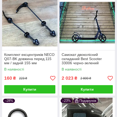
Комплект ексцентриків NECO
Самокат двоколісний
Q07-BK довжина перед.115
складаний Best Scooter
мм / задній 155 мм
33006 чорно-зелений
В наявності
В наявності
160
2 023
₴
₴
223 ₴
2 800 ₴
Купити
Купити
–28%
–23%
Подарунок