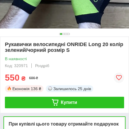
Рукавички велосипедні ONRIDE Long 20 колір
зелений/чорний розмір S
В наявності
Код: 320971
Роздріб
550
₴
686 ₴
Економія
136 ₴
Залишилось
25 днів
Купити
При купівлі цього товару отримайте подарунок