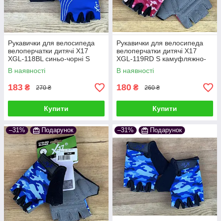
Рукавички для велосипеда
Рукавички для велосипеда
велоперчатки дитячі X17
велоперчатки дитячі X17
XGL-118BL синьо-чорні S
XGL-119RD S камуфляжно-
рожеві
В наявності
В наявності
183
180
₴
₴
270 ₴
260 ₴
Купити
Купити
–31%
Подарунок
–31%
Подарунок