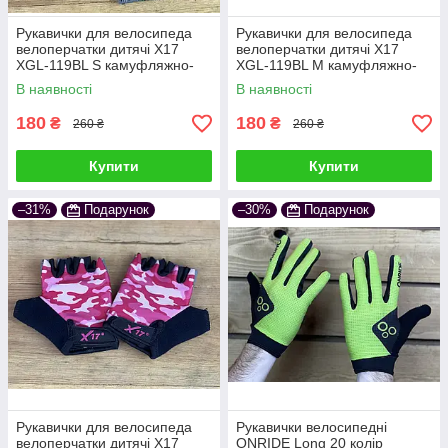
Рукавички для велосипеда
Рукавички для велосипеда
велоперчатки дитячі X17
велоперчатки дитячі X17
XGL-119BL S камуфляжно-
XGL-119BL M камуфляжно-
сині
сині
В наявності
В наявності
180
180
₴
₴
260 ₴
260 ₴
Купити
Купити
–31%
Подарунок
–30%
Подарунок
Рукавички для велосипеда
Рукавички велосипедні
велоперчатки дитячі X17
ONRIDE Long 20 колір