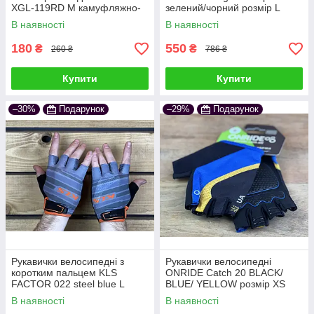
XGL-119RD M камуфляжно-
зелений/чорний розмір L
рожеві
В наявності
В наявності
180
550
₴
₴
260 ₴
786 ₴
Купити
Купити
–30%
Подарунок
–29%
Подарунок
Рукавички велосипедні з
Рукавички велосипедні
коротким пальцем KLS
ONRIDE Catch 20 BLACK/
FACTOR 022 steel blue L
BLUE/ YELLOW розмір XS
В наявності
В наявності