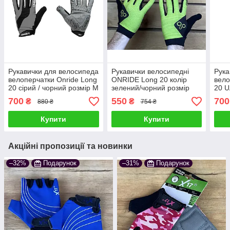
Рукавички для велосипеда
Рукавички велосипедні
Рука
велоперчатки Onride Long
ONRIDE Long 20 колір
вело
20 сірий / чорний розмір M
зелений/чорний розмір
20 U
XXL
розм
700
550
700
₴
₴
880 ₴
754 ₴
Купити
Купити
Акційні пропозиції та новинки
–32%
Подарунок
–31%
Подарунок