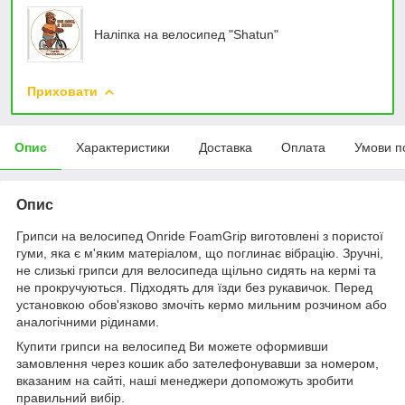
Наліпка на велосипед "Shatun"
Приховати
Опис
Характеристики
Доставка
Оплата
Умови п
Опис
Грипси на велосипед Onride FoamGrip виготовлені з пористої
гуми, яка є м'яким матеріалом, що поглинає вібрацію. Зручні,
не слизькі грипси для велосипеда щільно сидять на кермі та
не прокручуються. Підходять для їзди без рукавичок. Перед
установкою обов'язково змочіть кермо мильним розчином або
аналогічними рідинами.
Купити грипси на велосипед Ви можете оформивши
замовлення через кошик або зателефонувавши за номером,
вказаним на сайті, наші менеджери допоможуть зробити
правильний вибір.