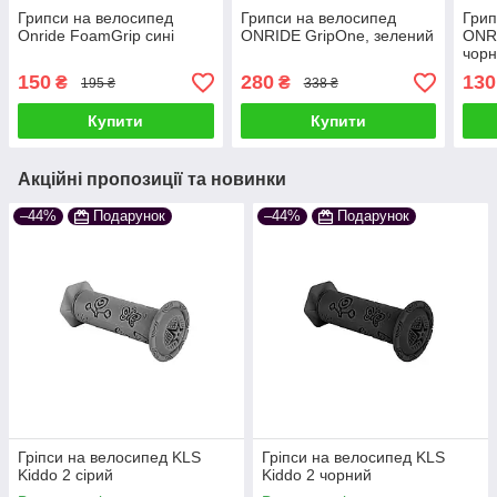
Грипси на велосипед
Грипси на велосипед
Грип
Onride FoamGrip сині
ONRIDE GripOne, зелений
ONRI
чор
150
280
130
₴
₴
195 ₴
338 ₴
Купити
Купити
Акційні пропозиції та новинки
–44%
Подарунок
–44%
Подарунок
Гріпси на велосипед KLS
Гріпси на велосипед KLS
Kiddo 2 сірий
Kiddo 2 чорний