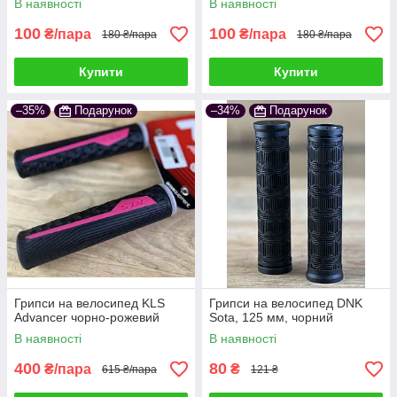
В наявності
В наявності
100
100
₴/пара
₴/пара
180 ₴/пара
180 ₴/пара
Купити
Купити
–35%
Подарунок
–34%
Подарунок
Грипси на велосипед KLS
Грипси на велосипед DNK
Advancer чорно-рожевий
Sota, 125 мм, чорний
В наявності
В наявності
400
80
₴/пара
₴
615 ₴/пара
121 ₴