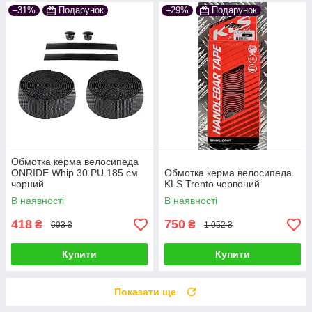
–31%
Подарунок
–29%
Подарунок
Обмотка керма велосипеда
ONRIDE Whip 30 PU 185 см
Обмотка керма велосипеда
чорний
KLS Trento червоний
В наявності
В наявності
418
750
₴
₴
603 ₴
1 052 ₴
Купити
Купити
Показати ще