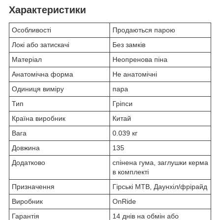
Характеристики
Особливості
Продаються парою
Локі або затискачі
Без замків
Матеріал
Неопренова піна
Анатомічна форма
Не анатомічні
Одиниця виміру
пара
Тип
Гріпси
Країна виробник
Китай
Вага
0.039 кг
Довжина
135
Додатково
спінена гума, заглушки керма
в комплекті
Призначення
Гірські MTB, Даунхіл/фрірайд
Виробник
OnRide
Гарантія
14 днів на обмін або