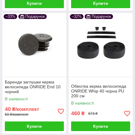
Купити
Купити
–33%
Подарунок
–32%
Подарунок
Баренди заглушки керма
Обмотка керма велосипеда
велосипеда ONRIDE End 10
ONRIDE Whip 40 чорна PU
чорний
200 см
В наявності
В наявності
40
₴/комплект
460
₴
673 ₴
60 ₴/комплект
Купити
Купити