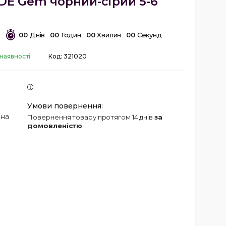
DE Gem чорний-сірий 5-6
0
0
Днів
0
0
Годин
0
0
Хвилин
0
0
Секунд
наявності
Код:
321020
 на
повернення товару протягом 14 днів
за
домовленістю