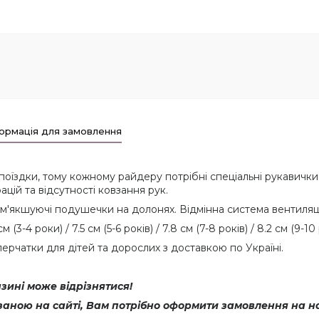
ормація для замовлення
єї поїздки, тому кожному райдеру потрібні спеціальні рукавич
цій та відсутності ковзання рук.
кшуючі подушечки на долонях. Відмінна система вентиляції
-4 роки) / 7.5 см (5-6 років) / 7.8 см (7-8 років) / 8.2 см (9-10 р
рчатки для дітей та дорослих з доставкою по Україні.
ині може відрізнятися!
азаною на сайті, Вам потрібно оформити замовлення на н