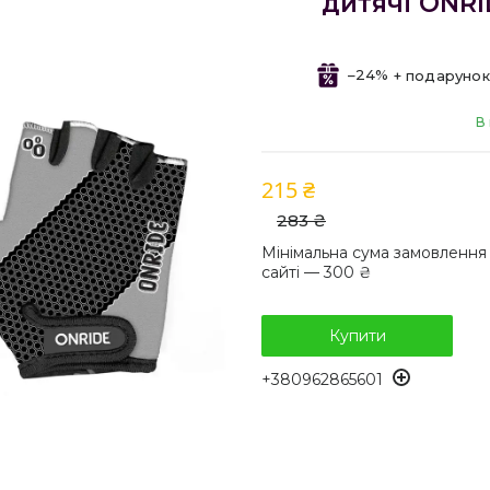
дитячі ONRI
–24%
В 
215 ₴
283 ₴
Мінімальна сума замовлення
сайті — 300 ₴
Купити
+380962865601