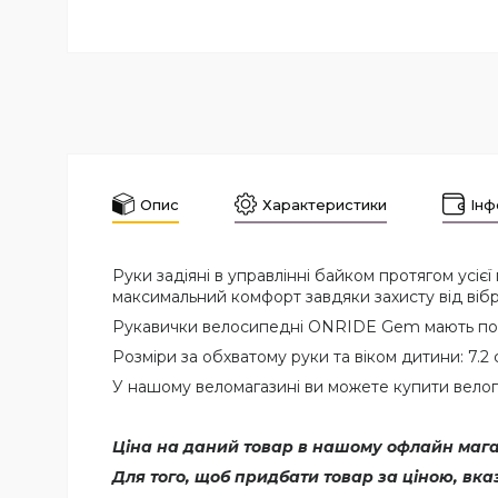
Опис
Характеристики
Інф
Руки задіяні в управлінні байком протягом усі
максимальний комфорт завдяки захисту від вібра
Рукавички велосипедні ONRIDE Gem мають пом'я
Розміри за обхватому руки та віком дитини: 7.2 см (3
У нашому веломагазині ви можете купити велопе
Ціна на даний товар в нашому офлайн магаз
Для того, щоб придбати товар за ціною, вк