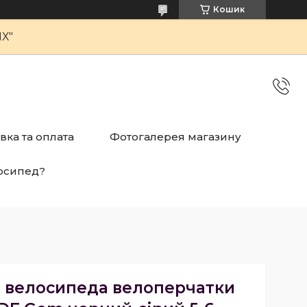
Кошик
Х"
вка та оплата
Фотогалерея магазину
осипед?
я велосипеда велоперчатки