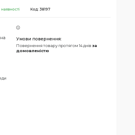
 наявності
Код:
38197
 на
повернення товару протягом 14 днів
за
домовленістю
еди