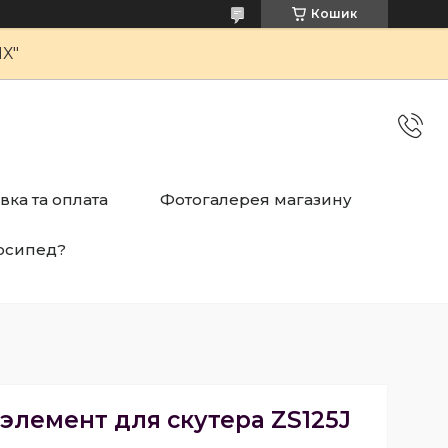
Кошик
Х"
вка та оплата
Фотогалерея магазину
осипед?
лемент для скутера ZS125J