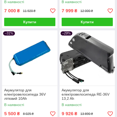
В наявності
В наявності
7 000
7 999
₴
₴
11 920 ₴
12 000 ₴
Купити
Купити
–31%
–29%
Акумулятор для
Акумулятор для
електровелосипеда 36V
електровелосипеда RE-36V
літієвий 10Ah
13,2 Ah
В наявності
В наявності
5 500
9 926
₴
₴
8 025 ₴
13 890 ₴