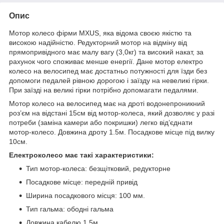
Опис
Мотор колесо фірми MXUS, яка відома своєю якістю та
високою надійністю. Редукторний мотор на відміну від
прямопривідного має малу вагу (3,0кг) та високий накат, за
рахунок чого споживає менше енергії. Дане мотор електро
колесо на велосипед має достатньо потужності для їзди без
допомоги педалей рівною дорогою і заїзду на невеликі гірки.
При заїзді на великі гірки потрібно допомагати педалями.
Мотор колесо на велосипед має на дроті водонепроникний
роз’єм на відстані 15см від мотор-колеса, який дозволяє у разі
потреби (заміна камери або покришки) легко від’єднати
мотор-колесо. Довжина дроту 1.5м. Посадкове місце під вилку
10см.
Електроколесо має такі характеристики:
Тип мотор-колеса: безщітковий, редукторне
Посадкове місце: передній привід
Ширина посадкового місця: 100 мм.
Тип гальма: ободні гальма
Довжина кабелю 1,5м