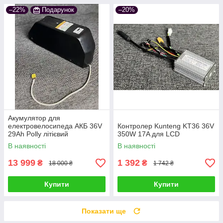
–22%
Подарунок
–20%
Акумулятор для
електровелосипеда АКБ 36V
Контролер Kunteng KT36 36V
29Ah Polly літієвий
350W 17A для LCD
В наявності
В наявності
13 999
1 392
₴
₴
18 000 ₴
1 742 ₴
Купити
Купити
Показати ще