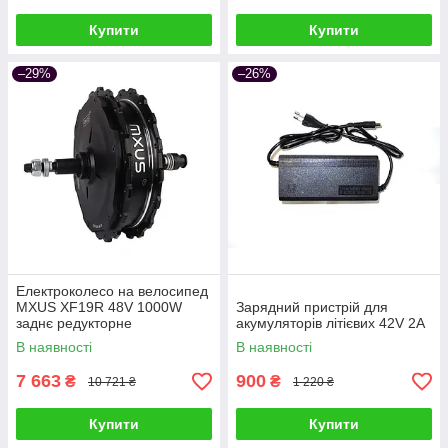
Купити
Купити
–29%
–26%
Електроколесо на велосипед
MXUS XF19R 48V 1000W
Зарядний пристрій для
заднє редукторне
акумуляторів літієвих 42V 2A
В наявності
В наявності
7 663
900
₴
₴
10 721 ₴
1 220 ₴
Купити
Купити