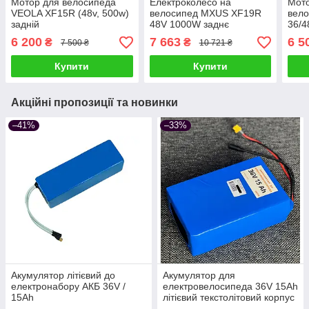
Мотор для велосипеда
Електроколесо на
Мото
VEOLA XF15R (48v, 500w)
велосипед MXUS XF19R
вел
задній
48V 1000W заднє
36/4
редукторне
реду
6 200
7 663
6 5
₴
₴
7 500 ₴
10 721 ₴
Купити
Купити
Акційні пропозиції та новинки
–41%
–33%
Акумулятор літієвий до
Акумулятор для
електронабору АКБ 36V /
електровелосипеда 36V 15Ah
15Ah
літієвий текстолітовий корпус