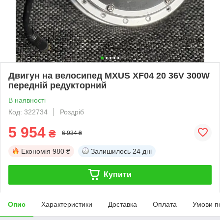
Двигун на велосипед MXUS XF04 20 36V 300W
передній редукторний
В наявності
Код: 322734
Роздріб
5 954
₴
6 934 ₴
Економія
980 ₴
Залишилось
24 дні
Купити
Опис
Характеристики
Доставка
Оплата
Умови п