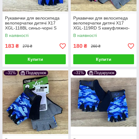
Рукавички для велосипеда
Рукавички для велосипеда
велоперчатки дитячі X17
велоперчатки дитячі X17
XGL-118BL синьо-чорні S
XGL-119RD S камуфляжно-
рожеві
В наявності
В наявності
183
180
₴
₴
270 ₴
260 ₴
Купити
Купити
–31%
Подарунок
–31%
Подарунок