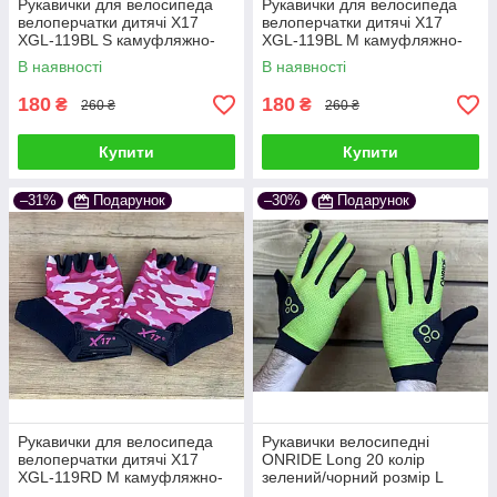
Рукавички для велосипеда
Рукавички для велосипеда
велоперчатки дитячі X17
велоперчатки дитячі X17
XGL-119BL S камуфляжно-
XGL-119BL M камуфляжно-
сині
сині
В наявності
В наявності
180
180
₴
₴
260 ₴
260 ₴
Купити
Купити
–31%
Подарунок
–30%
Подарунок
Рукавички для велосипеда
Рукавички велосипедні
велоперчатки дитячі X17
ONRIDE Long 20 колір
XGL-119RD M камуфляжно-
зелений/чорний розмір L
рожеві