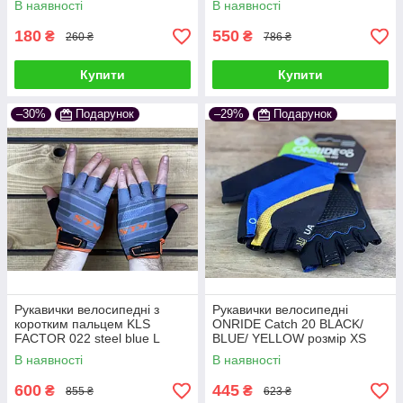
В наявності
В наявності
180
550
₴
₴
260 ₴
786 ₴
Купити
Купити
–30%
Подарунок
–29%
Подарунок
Рукавички велосипедні з
Рукавички велосипедні
коротким пальцем KLS
ONRIDE Catch 20 BLACK/
FACTOR 022 steel blue L
BLUE/ YELLOW розмір XS
В наявності
В наявності
600
445
₴
₴
855 ₴
623 ₴