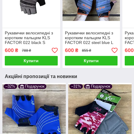
Рукавички велосипедні з
Рукавички велосипедні з
Рука
коротким пальцем KLS
коротким пальцем KLS
коро
FACTOR 022 black S
FACTOR 022 steel blue L
FACT
600
600
600
₴
₴
788 ₴
855 ₴
Купити
Купити
Акційні пропозиції та новинки
–32%
Подарунок
–31%
Подарунок