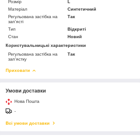
Розмір
L
Матеріал
Синтетичний
Регульована застібка на
Так
зап'ясті
Тип
Відкриті
Стан
Новий
Користувальницькі характеристики
Регульована застібка на
Так
зап'ястку
Приховати
Умови доставки
Нова Пошта
-
Всі умови доставки