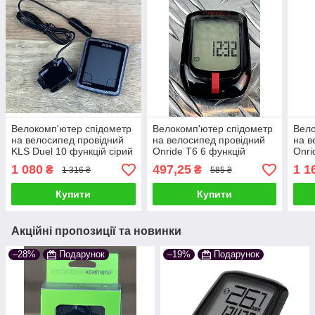
Велокомп'ютер спідометр
Велокомп'ютер спідометр
Вело
на велосипед провідний
на велосипед провідний
на в
KLS Duel 10 функцій сірий
Onride Т6 6 функцій
Onri
чорний
біли
1 080
497,25
1 1
₴
₴
1 316 ₴
585 ₴
Купити
Купити
Акційні пропозиції та новинки
–28%
Подарунок
–19%
Подарунок