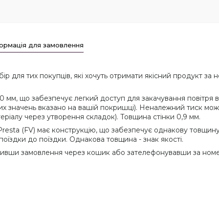
ормація для замовлення
 для тих покупців, які хочуть отримати якісний продукт за 
 мм, що забезпечує легкий доступ для закачування повітря в
ьних значень вказано на вашій покришці). Неналежний тиск м
еріалу через утворення складок). Товщина стінки 0,9 мм.
sta (FV) має конструкцію, що забезпечує однакову товщину с
 поїздки до поїздки. Однакова товщина - знак якості.
вши замовлення через кошик або зателефонувавши за номер