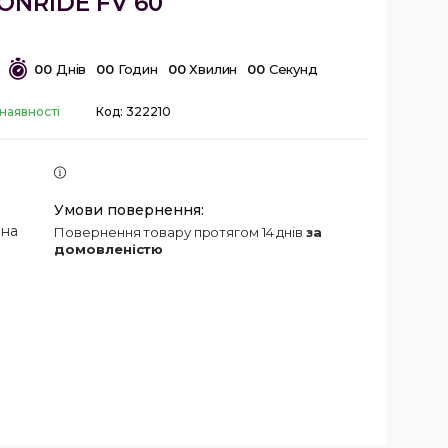
ONRIDE FV 60
0
0
Днів
0
0
Годин
0
0
Хвилин
0
0
Секунд
 наявності
Код:
322210
 на
повернення товару протягом 14 днів
за
домовленістю