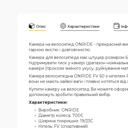
Опис
Характеристики
Інф
Камера на велосипед ONRIDE - прекрасний вибір
гарною якістю і довговічністю.
Камера для велосипеда має штуцер розміром 60
підтримувати тиск у камері (діапазон номінал
камери (проколи зміїного укусу, руйнування мат
Камера велосипедна ONRIDE FV 60 з ніпелем Pre
вони не мають зайвої ваги і плавно котяться від
Купити камеру на велосипед Ви можете оформи
допоможуть зробити правильний вибір.
Характеристики:
Виробник: ONRIDE
Діаметр колеса: 700C
Ширина покришки: 19/23С
Ніпель: FV (спортивний)