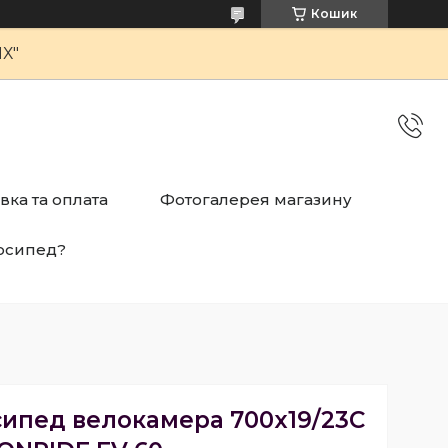
Кошик
Х"
вка та оплата
Фотогалерея магазину
осипед?
сипед велокамера 700x19/23С