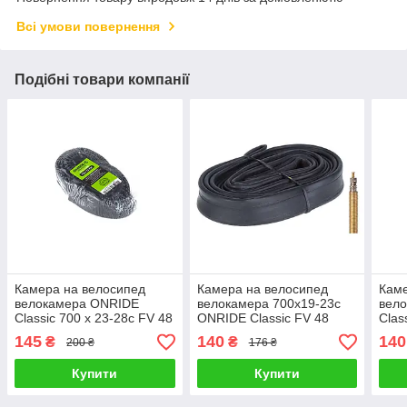
Всі умови повернення
Подібні товари компанії
Камера на велосипед
Камера на велосипед
Каме
велокамера ONRIDE
велокамера 700x19-23c
вел
Classic 700 x 23-28c FV 48
ONRIDE Classic FV 48
Clas
мм RVC (polybag)
RVC OEM
RVC
145
140
140
₴
₴
200 ₴
176 ₴
Купити
Купити