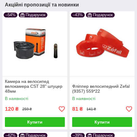
Акційні пропозиції та новинки
–54%
Подарунок
–43%
Подарунок
Камера на велосипед
велокамера CST 28" штуцер
Фліппер велосипедний Zefal
48мм
(9357) 559*22
В наявності
В наявності
120
81
₴
₴
259 ₴
141 ₴
Купити
Купити
–42%
Подарунок
–39%
Подарунок