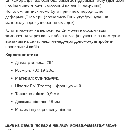
Ця камера для велосипеда вимагає підтримки тиску (діапазон
номінальних значень вказаний на вашій покришці).
Неналежний тиск може бути причиною передчасної
деформації камери (проколи/зміїний укус/руйнування
матеріалу через утворення складок).
Купити камеру на велосипед Ви можете оформивши
замовлення через кошик або зателефонувавши за номером,
вказаним на сайті, наші менеджери допоможуть зробити
правильний вибір.
Характеристики:
Діаметр колеса: 28”.
Розміри: 700 19-23c.
Матеріал: бутилкаучук.
Ніпель: FV (Presta) – французький.
Товщина стінки: 0,9 мм.
Довжина ніпелю: 48 мм.
Має змінну серцевину ніпеля.
Ціна на даний товар в нашому офлайн-магазині може