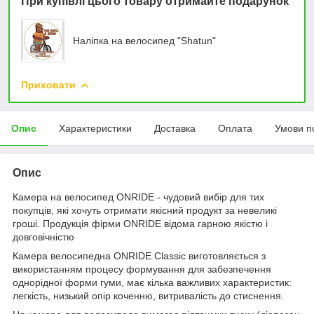
При купівлі цього товару отримайте подарунок
Наліпка на велосипед "Shatun"
Приховати
Опис
Характеристики
Доставка
Оплата
Умови п
Опис
Камера на велосипед ONRIDE - чудовий вибір для тих
покупців, які хочуть отримати якісний продукт за невеликі
гроші. Продукція фірми ONRIDE відома гарною якістю і
довговічністю
Камера велосипедна ONRIDE Classic виготовляється з
використанням процесу формування для забезпечення
однорідної форми гуми, має кілька важливих характеристик:
легкість, низький опір коченню, витривалість до стиснення.