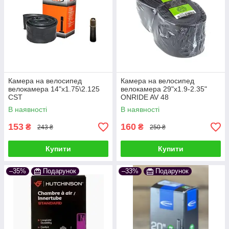
Камера на велосипед
Камера на велосипед
велокамера 14"х1.75\2.125
велокамера 29"x1.9-2.35"
CST
ONRIDE AV 48
В наявності
В наявності
153
160
₴
₴
243 ₴
250 ₴
Купити
Купити
–35%
Подарунок
–33%
Подарунок