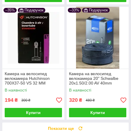
–35%
Подарунок
–33%
Подарунок
Камера на велосипед
Камера на велосипед
велокамера Hutchinson
велокамера 20" Schwalbe
700X37-50 VS 32 MM
20x1.50/2.00 AV 40mm
(40/62-406) 145g
В наявності
В наявності
194
320
₴
₴
300 ₴
480 ₴
Купити
Купити
Показати ще