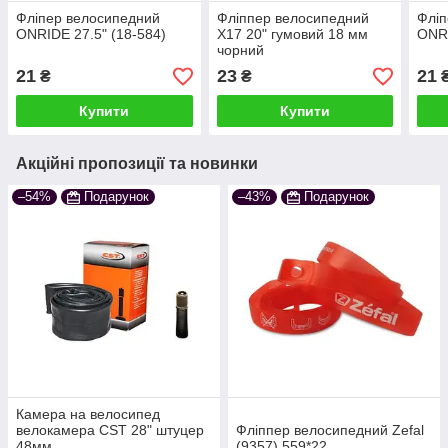
Фліпер велосипедний
Фліппер велосипедний
Фліп
ONRIDE 27.5" (18-584)
X17 20" гумовий 18 мм
ONRI
чорний
21
23
21
₴
₴
Купити
Купити
Акційні пропозиції та новинки
–54%
Подарунок
–43%
Подарунок
Камера на велосипед
велокамера CST 28" штуцер
Фліппер велосипедний Zefal
48мм
(9357) 559*22