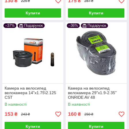
130
175
₴
₴
225 ₴
287 ₴
Купити
Купити
–37%
Подарунок
–36%
Подарунок
Камера на велосипед
Камера на велосипед
велокамера 14"х1.75\2.125
велокамера 29"x1.9-2.35"
CST
ONRIDE AV 48
В наявності
В наявності
153
160
₴
₴
243 ₴
250 ₴
Купити
Купити