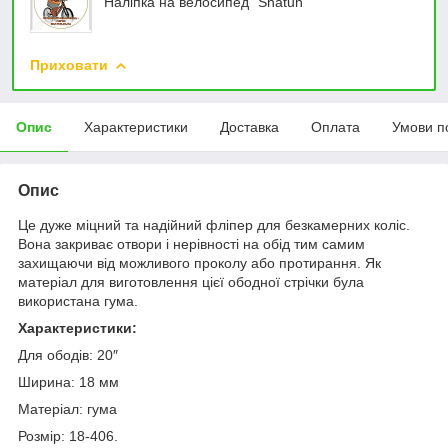
Наліпка на велосипед "Shatun"
Приховати
Опис
Характеристики
Доставка
Оплата
Умови п
Опис
Це дуже міцний та надійний фліпер для безкамерних коліс.
Вона закриває отвори і нерівності на обід тим самим
захищаючи від можливого проколу або протирання. Як
матеріал для виготовлення цієї ободної стрічки була
використана гума.
Характеристики:
Для ободів: 20″
Ширина: 18 мм
Матеріал: гума
Розмір: 18-406.