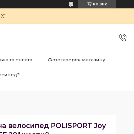
Кошик
Х"
вка та оплата
Фотогалерея магазину
осипед?
на велосипед POLISPORT Joy