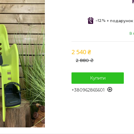
–12%
В 
2 540 ₴
2 880 ₴
Купити
+380962865601