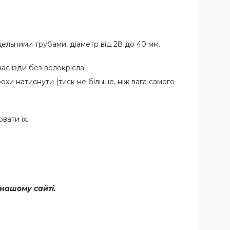
дельними трубами, діаметр від 28 до 40 мм.
час їзди без велокрісла.
рохи натиснути (тиск не більше, ніж вага самого
вати їх.
 нашому сайті.