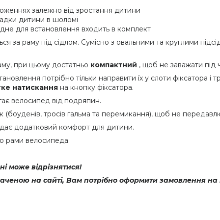
ложеннях залежно від зростання дитини
садки дитини в шоломі
ідне для встановлення входить в комплект
я за раму під сідлом. Сумісно з овальними та круглими підсі
раму, при цьому достатньо
компактний
, щоб не заважати під 
ановлення потрібно тільки направити їх у слоти фіксатора і т
гке натискання
на кнопку фіксатора.
гає велосипед від подряпин.
 (боуденів, тросів гальма та перемикання), щоб не передавлю
що дає додатковий комфорт для дитини.
до рами велосипеда.
і може відрізнятися!
наченою на сайті, Вам потрібно оформити замовлення на