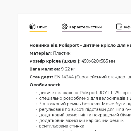
Опис
Характеристики
Інф
Новинка від Polisport - дитяче крісло для 
Матеріал:
Пластик
Розмір крісла (ШхВхГ):
450х620х585 мм
Вага малюка:
9-22 кг
Стандарт:
EN 14344 (Європейський стандарт д
Особливості:
дитяче велокрісло Polisport JOY FF 29з кр
спеціально розроблено для велосипедів з 
3-х точковий ремінь безпеки. Може бути в
регульовані по висоті підставки для ніг з 
додатковий захист ніг та покращений бічни
додатковий захисний каркасний ремінь
вентильована спинка