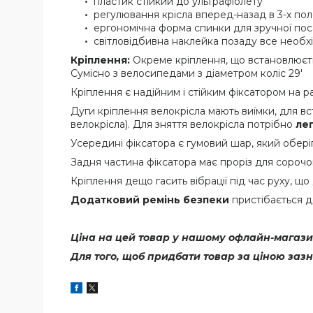
пластик стійкий до ультрафіолету
регулювання крісла вперед-назад в 3-х по
ергономічна форма спинки для зручної по
світловідбивна наклейка позаду все необх
Кріплення:
Окреме кріплення, що встановлюєтьс
Сумісно з велосипедами з діаметром коліс 29'
Кріплення є надійним і стійким фіксатором на 
Дуги кріплення велокрісла мають виїмки, для вст
велокрісла). Для зняття велокрісла потрібно
ле
Усередині фіксатора є гумовий шар, який обері
Задня частина фіксатора має проріз для сорочок
Кріплення дещо гасить вібрації під час руху, 
Додатковий ремінь безпеки
пристібається 
Ціна на цей товар у нашому офлайн-магазин
Для того, щоб придбати товар за ціною заз