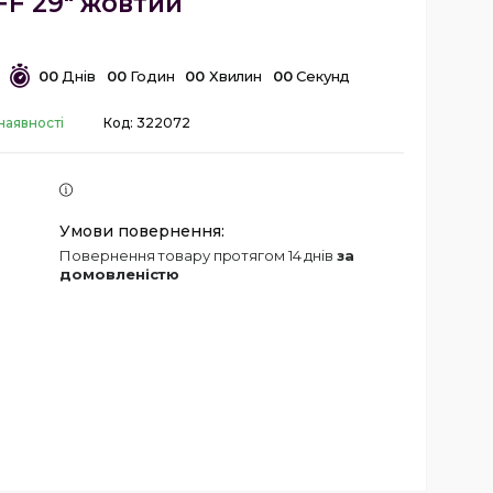
FF 29" жовтий
0
0
Днів
0
0
Годин
0
0
Хвилин
0
0
Секунд
наявності
Код:
322072
повернення товару протягом 14 днів
за
домовленістю