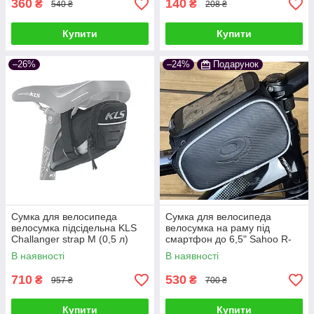
360
140
₴
₴
540 ₴
208 ₴
Купити
Купити
–26%
–24%
Подарунок
Cумка для велосипеда
Cумка для велосипеда
велосумка підсідельна KLS
велосумка на раму під
Challanger strap М (0,5 л)
смартфон до 6,5" Sahoo R-
чорний
Tex 12813-A чорний
В наявності
В наявності
710
530
₴
₴
957 ₴
700 ₴
Купити
Купити