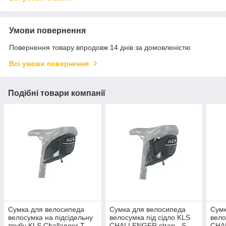
Умови повернення
Повернення товару впродовж 14 днів за домовленістю
Всі умови повернення
Подібні товари компанії
Cумка для велосипеда
Cумка для велосипеда
Cумк
велосумка на підсідельну
велосумка під сідло KLS
вело
трубу KLS Challanger T-
CHALLENGER strap - S
CHAL