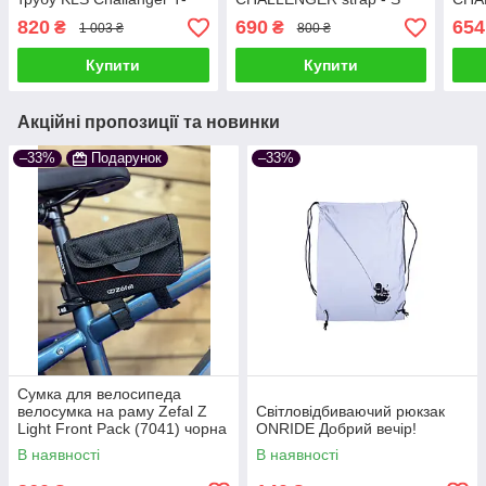
system L (0,5 л) чорний
820
690
654
₴
₴
1 003 ₴
800 ₴
Купити
Купити
Акційні пропозиції та новинки
–33%
Подарунок
–33%
Cумка для велосипеда
велосумка на раму Zefal Z
Світловідбиваючий рюкзак
Light Front Pack (7041) чорна
ONRIDE Добрий вечір!
В наявності
В наявності