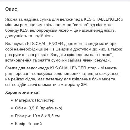
Опис
Якісна та надійна сумка для велосипеда KLS CHALLENGER з
міцним ремінцевим кріпленням на "велкро" від відомого
бренду KLS, велопродукція якого – це насамперед якість,
доступність та надійність.
Велосумка KLS CHALLENGER допоможе завжди мати при
собі найнеобхідніші речі з швидким доступом до них, а також
розгрузить ваш рюкзак. Завдяки кріпленням на "велкро",
встановлення та зняття сумочки займає лічені секунди.
Сумки для велосипеда KLS CHALLENGER strap - M мають
ряд переваг - велосумка водонепроникна, міцно фіксується
на рейках сідла, має петельку для кріплення блимавки та
світловідбиваючі елементи з матеріалу 3M.
Характеристики:
Матеріал: Поліестер
Об'єм: 0,5 Л (приблизно)
Розміри: 19 x 8 x 9,5 см
Колір: Чорний