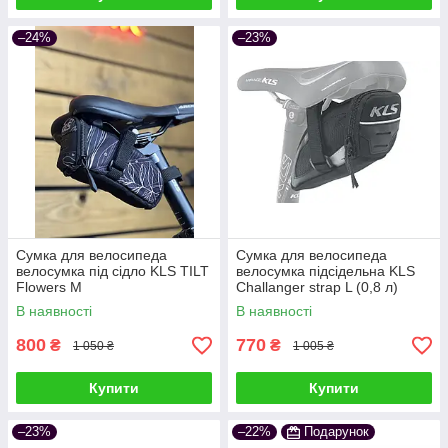
–24%
–23%
Cумка для велосипеда
Cумка для велосипеда
велосумка під сідло KLS TILT
велосумка підсідельна KLS
Flowers M
Challanger strap L (0,8 л)
чорний
В наявності
В наявності
800
770
₴
₴
1 050 ₴
1 005 ₴
Купити
Купити
–23%
–22%
Подарунок