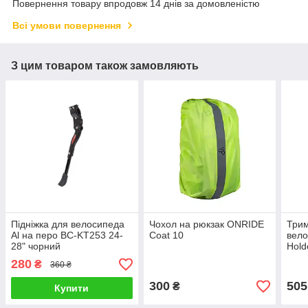
Повернення товару впродовж 14 днів за домовленістю
Всі умови повернення
З цим товаром також замовляють
Підніжка для велосипеда
Чохол на рюкзак ONRIDE
Трим
Al на перо BC-KT253 24-
Coat 10
вел
28" чорний
Hold
280
₴
360 ₴
300
505
₴
Купити