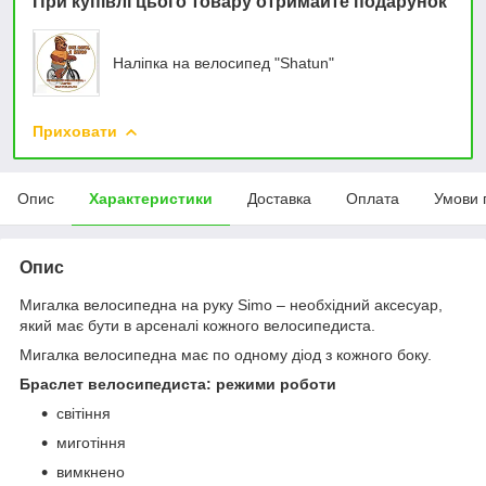
При купівлі цього товару отримайте подарунок
Наліпка на велосипед "Shatun"
Приховати
Опис
Характеристики
Доставка
Оплата
Умови 
Опис
Мигалка велосипедна на руку Simo – необхідний аксесуар,
який має бути в арсеналі кожного велосипедиста.
Мигалка велосипедна має по одному діод з кожного боку.
Браслет велосипедиста: режими роботи
світіння
миготіння
вимкнено