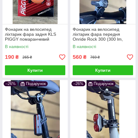
Фонарик на велосипед
Фонарик на велосипед
ліхтарик фара задня KLS
ліхтарик фара передня
PIGGY помаранчевий
Onride Rock 300 (300 lm,
1800 mAh, Type-C)
В наявності
В наявності
190
560
₴
₴
265 ₴
769 ₴
Купити
Купити
–26%
Подарунок
–26%
Подарунок