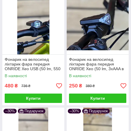
Фонарик на велосипед
Фонарик на велосипед
ліхтарик фара передня
ліхтарик фара передня
ONRIDE Xeo USB (50 lm, 550
ONRIDE Xeo (50 lm, 3xAAA в
mAh) чорний
комплекті), пластикова чорна
В наявності
В наявності
480
250
₴
₴
736 ₴
380 ₴
Купити
Купити
–30%
Подарунок
–30%
Подарунок