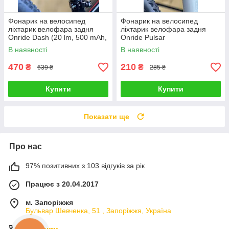
Фонарик на велосипед
Фонарик на велосипед
ліхтарик велофара задня
ліхтарик велофара задня
Onride Dash (20 lm, 500 mAh,
Onride Pulsar
Type-C)
В наявності
В наявності
470
210
₴
₴
639 ₴
285 ₴
Купити
Купити
Показати ще
Про нас
97% позитивних з 103 відгуків за рік
Працює з 20.04.2017
м. Запоріжжя
Бульвар Шевченка, 51 , Запоріжжя, Україна