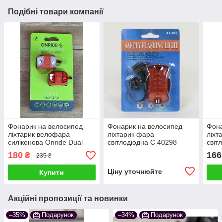
Подібні товари компанії
Фонарик на велосипед
Фонарик на велосипед
Фона
ліхтарик велофара
ліхтарик фара
ліхт
силіконова Onride Dual
світлодіодна C 40298
світ
червоний
180
166
₴
235 ₴
Ціну уточнюйте
Купити
Акційні пропозиції та новинки
–35%
Подарунок
–34%
Подарунок