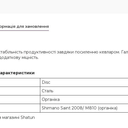
ормація для замовлення
 стабільність продуктивності завдяки посиленню кевларом. Га
одаткову міцність.
 характеристики
Disc
Сталь
Органіка
Shimano Saint 2008/ M810 (органіка)
 магазині Shatun