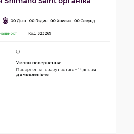
я Shimano Saint органіка
0
0
Днів
0
0
Годин
0
0
Хвилин
0
0
Секунд
наявності
Код:
323269
повернення товару протягом 14 днів
за
домовленістю