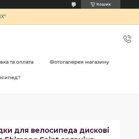
Кошик
Х"
вка та оплата
Фотогалерея магазину
осипед?
дки для велосипеда дискові