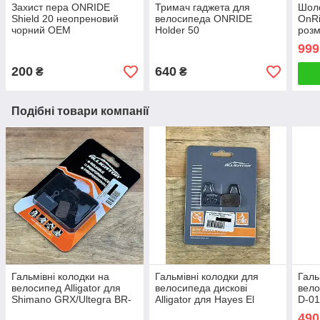
Захист пера ONRIDE
Тримач гаджета для
Шол
Shield 20 неопреновий
велосипеда ONRIDE
OnRi
чорний ОЕМ
Holder 50
роз
ЗРАЗ
999
200
640
₴
₴
Подібні товари компанії
Гальмівні колодки на
Гальмівні колодки для
Галь
велосипед Alligator для
велосипеда дискові
вело
Shimano GRX/Ultegra BR-
Alligator для Hayes El
D-01
RS505/ BR-RS805/ Dura
Camino напівметал
напі
490