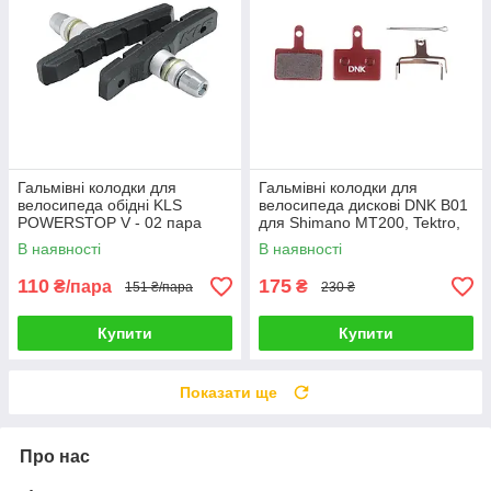
Гальмівні колодки для
Гальмівні колодки для
велосипеда обідні KLS
велосипеда дискові DNK B01
POWERSTOP V - 02 пара
для Shimano MT200, Tektro,
TRP, Promax напівметал
В наявності
В наявності
110
175
₴/пара
₴
151 ₴/пара
230 ₴
Купити
Купити
Показати ще
Про нас