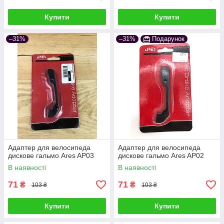
Купити
Купити
–31%
–31%
Подарунок
Адаптер для велосипеда
Адаптер для велосипеда
дискове гальмо Ares AP03
дискове гальмо Ares AP02
В наявності
В наявності
71
71
₴
₴
103 ₴
103 ₴
Купити
Купити