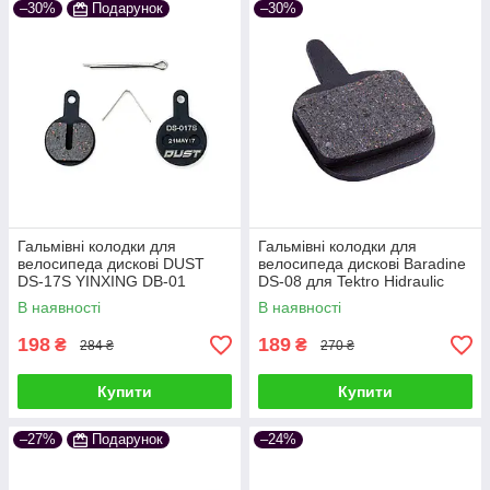
–30%
Подарунок
–30%
Гальмівні колодки для
Гальмівні колодки для
велосипеда дискові DUST
велосипеда дискові Baradine
DS-17S YINXING DB-01
DS-08 для Tektro Hidraulic
напівметал
В наявності
В наявності
198
189
₴
₴
284 ₴
270 ₴
Купити
Купити
–27%
Подарунок
–24%