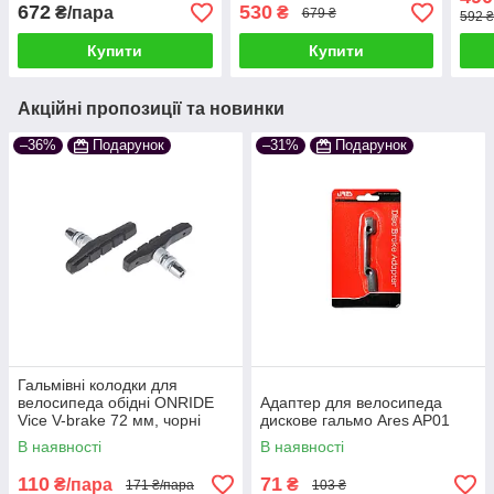
Ace BR-9170 напівметал
672
530
₴/пара
₴
679 ₴
592 
Купити
Купити
Акційні пропозиції та новинки
–36%
Подарунок
–31%
Подарунок
Гальмівні колодки для
велосипеда обідні ONRIDE
Адаптер для велосипеда
Vice V-brake 72 мм, чорні
дискове гальмо Ares AP01
(полібег)
В наявності
В наявності
110
71
₴/пара
₴
171 ₴/пара
103 ₴