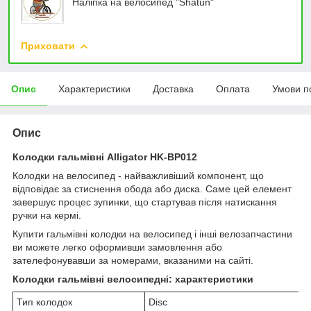
Наліпка на велосипед "Shatun"
Приховати
Опис
Характеристики
Доставка
Оплата
Умови п
Опис
Колодки гальмівні Alligator HK-BP012
Колодки на велосипед - найважливіший компонент, що
відповідає за стиснення обода або диска. Саме цей елемент
завершує процес зупинки, що стартував після натискання
ручки на кермі.
Купити гальмівні колодки на велосипед і інші велозапчастини
ви можете легко оформивши замовлення або
зателефонувавши за номерами, вказаними на сайті.
Колодки гальмівні велосипедні: характеристики
Тип колодок
Disc