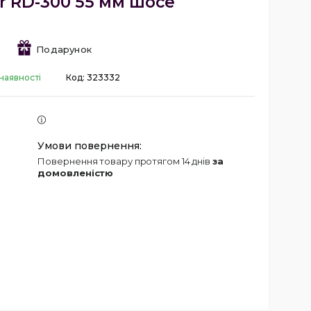
or RD-300 55 мм шосе
Подарунок
наявності
Код:
323332
повернення товару протягом 14 днів
за
домовленістю