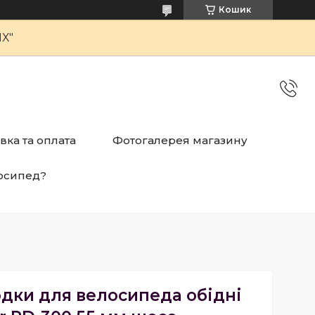
Кошик
Х"
вка та оплата
Фотогалерея магазину
осипед?
одки для велосипеда обідні