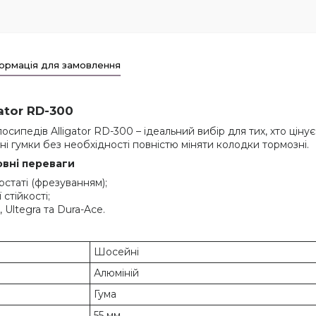
ормація для замовлення
ator RD-300
ипедів Alligator RD-300 – ідеальний вибір для тих, хто цінує 
вні гумки без необхідності повністю міняти колодки тормозні.
овні переваги
статі (фрезуванням);
стійкості;
 Ultegra та Dura-Ace.
Шосейні
Алюміній
Гума
55 мм