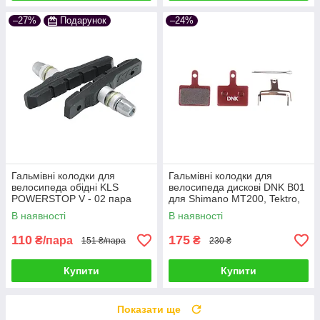
–27%
Подарунок
–24%
Гальмівні колодки для
Гальмівні колодки для
велосипеда обідні KLS
велосипеда дискові DNK B01
POWERSTOP V - 02 пара
для Shimano MT200, Tektro,
TRP, Promax напівметал
В наявності
В наявності
110
175
₴/пара
₴
151 ₴/пара
230 ₴
Купити
Купити
Показати ще