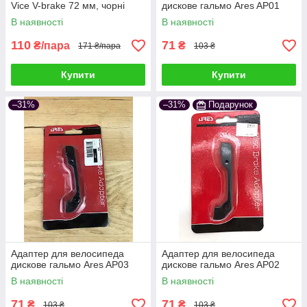
Vice V-brake 72 мм, чорні
дискове гальмо Ares AP01
(полібег)
В наявності
В наявності
110
71
₴/пара
₴
171 ₴/пара
103 ₴
Купити
Купити
–31%
–31%
Подарунок
Адаптер для велосипеда
Адаптер для велосипеда
дискове гальмо Ares AP03
дискове гальмо Ares AP02
В наявності
В наявності
71
71
₴
₴
103 ₴
103 ₴