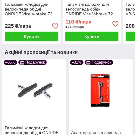
Гальмівні колодки для
Гальмівні колодки для
Галь
велосипеда обідні
велосипеда обідні
вело
ONRIDE Vice V-brake 72
ONRIDE Vice V-brake 72
VB-6
мм, сірі (полібег)
мм, чорні (полібег)
чорн
110
₴/пара
225
208
₴/пара
171 ₴/пара
Купити
Купити
Акційні пропозиції та новинки
–36%
Подарунок
–31%
Подарунок
Гальмівні колодки для
велосипеда обідні ONRIDE
Адаптер для велосипеда