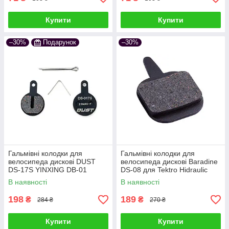
Купити
Купити
–30%
Подарунок
–30%
Гальмівні колодки для
Гальмівні колодки для
велосипеда дискові DUST
велосипеда дискові Baradine
DS-17S YINXING DB-01
DS-08 для Tektro Hidraulic
напівметал
В наявності
В наявності
198
189
₴
₴
284 ₴
270 ₴
Купити
Купити