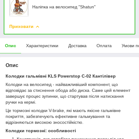
Наліпка на велосипед "Shatun"
Приховати
Опис
Характеристики
Доставка
Оплата
Умови п
Опис
Колодки гальмівні KLS Powerstop C-02 Кантілівер
Колодки на велосипед - найважливіший компонент, що
відповідає за стиснення обода або диска. Саме цей елемент
завершує процес зупинки, що стартував після натискання
ручки на кермі.
Це тормозні колодки V-brake, які мають якісне гальмівне
покриття, забезпечують ефективне гальмування та
відрізняються високою зносостійкістю.
Колодки тормозні: особливості
Конструкція, яка запобігає виникненню писку під час