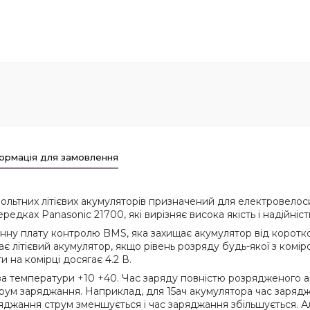
ормація для замовлення
вольтних літієвих акумуляторів призначений для електровелоси
едках Panasonic 21700, які вирізняє висока якість і надійніс
нну плату контролю BMS, яка захищає акумулятор від коротко
є літієвий акумулятор, якщо рівень розряду будь-якої з коміро
и на комірці досягає 4.2 В.
а температури +10 +40. Час заряду повністю розрядженого а
трум заряджання. Наприклад, для 15ач акумулятора час заряд
ряджання струм зменшується і час заряджання збільшується. 