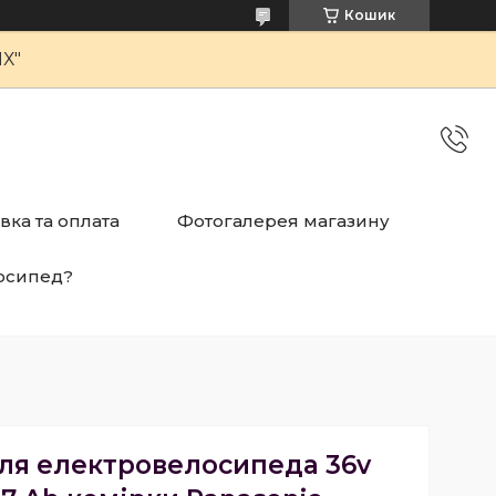
Кошик
Х"
вка та оплата
Фотогалерея магазину
осипед?
ля електровелосипеда 36v