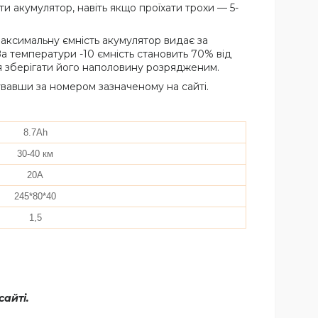
и акумулятор, навіть якщо проїхати трохи — 5-
аксимальну ємність акумулятор видає за
а температури -10 ємність становить 70% від
ся зберігати його наполовину розрядженим.
авши за номером зазначеному на сайті.
8.7Аh
30-40 км
20A
245*80*40
1,5
айті.