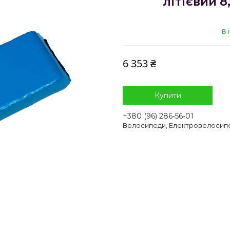
літієвий 8
В 
6 353 ₴
Купити
+380 (96) 286-56-01
Велосипеди, Електровелосип