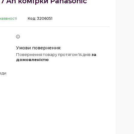
,7 Ah комірки Panasonic
наявності
Код:
3206051
повернення товару протягом 14 днів
за
домовленістю
еди