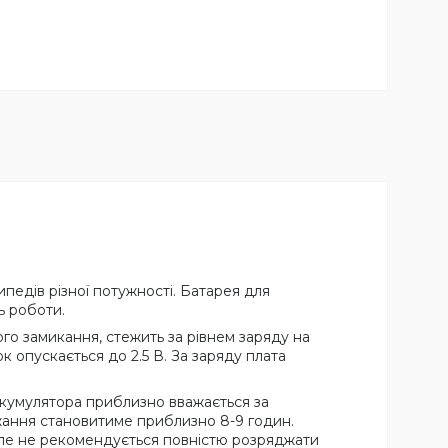
педів різної потужності. Батарея для
ть роботи.
го замикання, стежить за рівнем заряду на
к опускається до 2.5 В. За заряду плата
кумулятора приблизно вважається за
жання становитиме приблизно 8-9 годин.
Але не рекомендується повністю розряджати