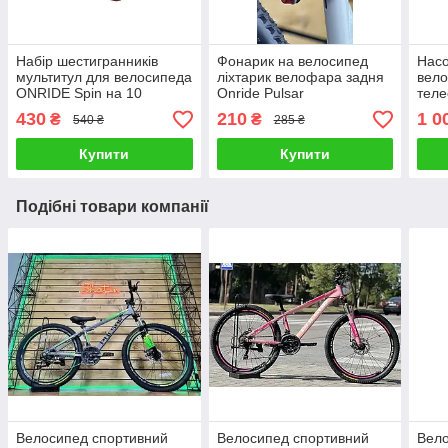
Набір шестигранників
Фонарик на велосипед
Насо
мультитул для велосипеда
ліхтарик велофара задня
вело
ONRIDE Spin на 10
Onride Pulsar
теле
функцій
12L 
430
210
1 0
₴
₴
540 ₴
285 ₴
Купити
Купити
Подібні товари компанії
Велосипед спортивний
Велосипед спортивний
Вело