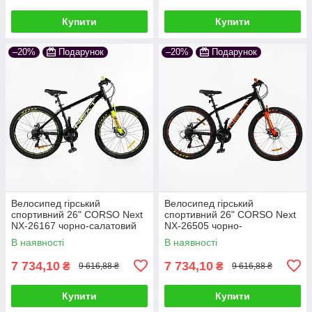
Купити
Купити
–20%
Подарунок
–20%
Подарунок
Велосипед гірський
Велосипед гірський
спортивний 26" CORSO Next
спортивний 26" CORSO Next
NX-26167 чорно-салатовий
NX-26505 чорно-
на рост 145-160 cм
помаранчевий на рост 145-
В наявності
В наявності
160 cм
7 734,10
7 734,10
₴
₴
9 616,88 ₴
9 616,88 ₴
Купити
Купити