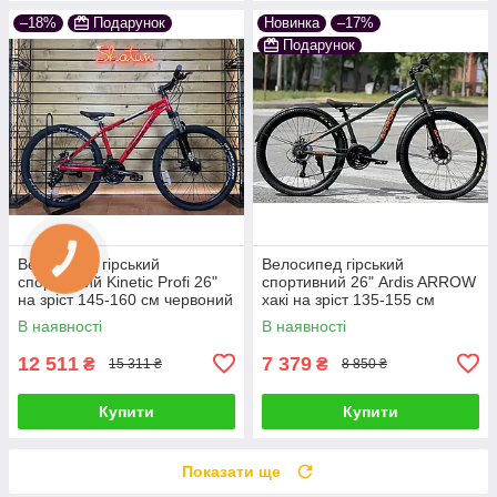
–18%
Подарунок
Новинка
–17%
Подарунок
Велосипед гірський
Велосипед гірський
спортивний Kinetic Profi 26"
спортивний 26" Ardis ARROW
на зріст 145-160 см червоний
хакі на зріст 135-155 см
металік
В наявності
В наявності
12 511
7 379
₴
₴
15 311 ₴
8 850 ₴
Купити
Купити
Показати ще