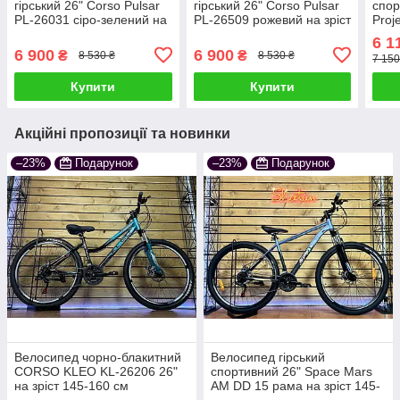
гірський 26" Corso Pulsar
гірський 26" Corso Pulsar
спор
PL-26031 сіро-зелений на
PL-26509 рожевий на зріст
Proj
зріст 130-145 см УЦІНКА
130-145 см УЦІНКА
пома
6 1
ПОДРЯПИНИ НА РАМІ
ПОДРЯПИНИ НА РАМІ
130-
6 900
6 900
₴
₴
8 530 ₴
8 530 ₴
7 150
ПОД
Купити
Купити
Акційні пропозиції та новинки
–23%
Подарунок
–23%
Подарунок
Велосипед чорно-блакитний
Велосипед гірський
CORSO KLEO KL-26206 26"
спортивний 26" Space Mars
на зріст 145-160 cм
AM DD 15 рама на зріст 145-
160 см сіро-чорний