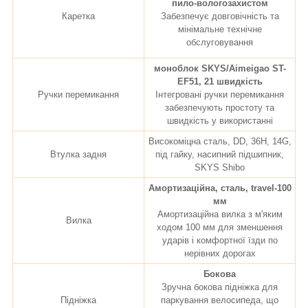
пило-вологозахистом
Каретка
Забезпечує довговічність та
мінімальне технічне
обслуговування
моноблок SKYS/Aimeigao ST-
EF51, 21 швидкість
Ручки перемикання
Інтегровані ручки перемикання
забезпечують простоту та
швидкість у використанні
Високоміцна сталь, DD, 36H, 14G,
Втулка задня
під гайку, насипний підшипник,
SKYS Shibo
Амортизаційна, cталь, travel-100
мм
Амортизаційна вилка з м'яким
Вилка
ходом 100 мм для зменшення
ударів і комфортної їзди по
нерівних дорогах
Бокова
Зручна бокова підніжка для
Підніжка
паркування велосипеда, що