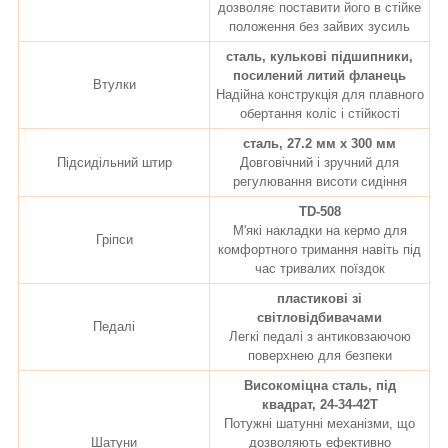
дозволяє поставити його в стійке
положення без зайвих зусиль
сталь, кулькові підшипники,
посилений литий фланець
Втулки
Надійна конструкція для плавного
обертання коліс і стійкості
сталь, 27.2 мм х 300 мм
Підсидільний штир
Довговічний і зручний для
регулювання висоти сидіння
TD-508
М'які накладки на кермо для
Гріпси
комфортного тримання навіть під
час тривалих поїздок
пластикові зі
світловідбивачами
Педалі
Легкі педалі з антиковзаючою
поверхнею для безпеки
Високоміцна сталь, під
квадрат, 24-34-42T
Потужні шатунні механізми, що
Шатуни
дозволяють ефективно