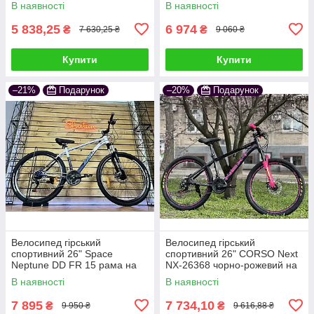
В наявності
В наявності
5 838,25
6 974
₴
₴
7 630,25 ₴
9 060 ₴
Купити
Купити
–21%
Подарунок
–20%
Подарунок
Велосипед гірський
Велосипед гірський
спортивний 26" Space
спортивний 26" CORSO Next
Neptune DD FR 15 рама на
NX-26368 чорно-рожевий на
зріст 145-160 см біло-синій
рост 145-160 cм
В наявності
В наявності
7 895
7 734,10
₴
₴
9 950 ₴
9 616,88 ₴