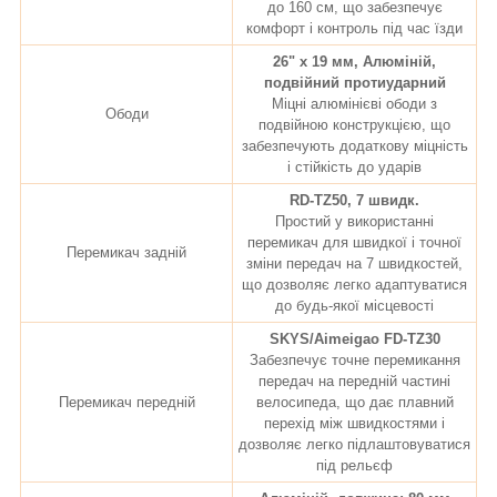
до 160 см, що забезпечує
комфорт і контроль під час їзди
26" х 19 мм, Алюміній,
подвійний протиударний
Міцні алюмінієві ободи з
Ободи
подвійною конструкцією, що
забезпечують додаткову міцність
і стійкість до ударів
RD-TZ50, 7 швидк.
Простий у використанні
перемикач для швидкої і точної
Перемикач задній
зміни передач на 7 швидкостей,
що дозволяє легко адаптуватися
до будь-якої місцевості
SKYS/Aimeigao FD-TZ30
Забезпечує точне перемикання
передач на передній частині
Перемикач передній
велосипеда, що дає плавний
перехід між швидкостями і
дозволяє легко підлаштовуватися
під рельєф