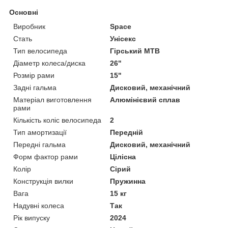
Основні
Виробник
Space
Стать
Унісекс
Тип велосипеда
Гірський MTB
Діаметр колеса/диска
26"
Розмір рами
15"
Задні гальма
Дисковий, механічний
Матеріал виготовлення
Алюмінієвий сплав
рами
Кількість коліс велосипеда
2
Тип амортизації
Передній
Передні гальма
Дисковий, механічний
Форм фактор рами
Цілісна
Колір
Сірий
Конструкція вилки
Пружинна
Вага
15 кг
Надувні колеса
Так
Рік випуску
2024