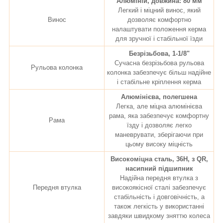
Алюміній, довжина: 80 мм
Легкий і міцний винос, який
Винос
дозволяє комфортно
налаштувати положення керма
для зручної і стабільної їзди
Безрізьбова, 1-1/8"
Сучасна безрізьбова рульова
Рульова колонка
колонка забезпечує більш надійне
і стабільне кріплення керма
Алюмінієва, полегшена
Легка, але міцна алюмінієва
рама, яка забезпечує комфортну
Рама
їзду і дозволяє легко
маневрувати, зберігаючи при
цьому високу міцність
Високоміцна сталь, 36H, з QR,
насипний підшипник
Надійна передня втулка з
Передня втулка
високоякісної сталі забезпечує
стабільність і довговічність, а
також легкість у використанні
завдяки швидкому зняттю колеса