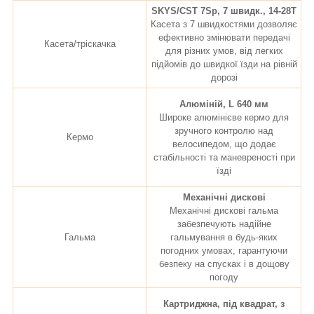
SKYS/CST 7Sp, 7 швидк., 14-28Т
Касета з 7 швидкостями дозволяє
ефективно змінювати передачі
Касета/тріскачка
для різних умов, від легких
підйомів до швидкої їзди на рівній
дорозі
Алюміній, L 640 мм
Широке алюмінієве кермо для
зручного контролю над
Кермо
велосипедом, що додає
стабільності та маневреності при
їзді
Механічні дискові
Механічні дискові гальма
забезпечують надійне
Гальма
гальмування в будь-яких
погодних умовах, гарантуючи
безпеку на спусках і в дощову
погоду
Картриджна, під квадрат, з