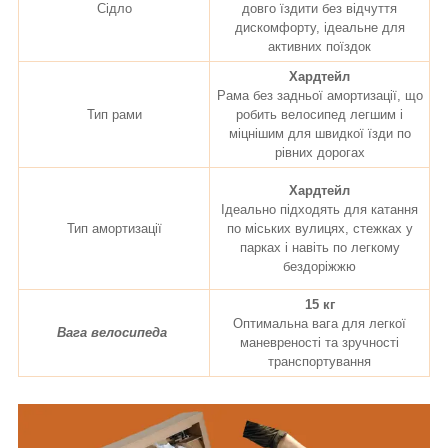
Сідло
довго їздити без відчуття
дискомфорту, ідеальне для
активних поїздок
Хардтейл
Рама без задньої амортизації, що
Тип рами
робить велосипед легшим і
міцнішим для швидкої їзди по
рівних дорогах
Хардтейл
Ідеально підходять для катання
Тип амортизації
по міських вулицях, стежках у
парках і навіть по легкому
бездоріжжю
15 кг
Оптимальна вага для легкої
Вага велосипеда
маневреності та зручності
транспортування