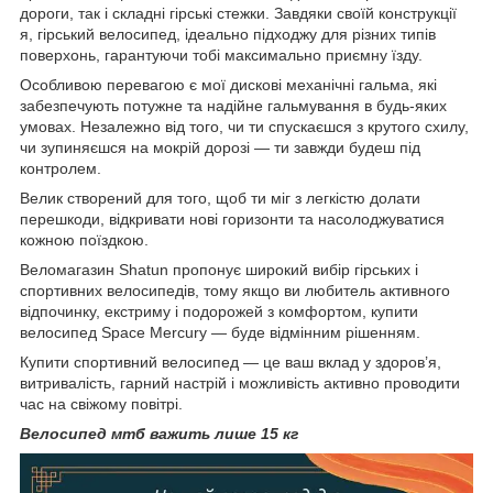
дороги, так і складні гірські стежки. Завдяки своїй конструкції
я, гірський велосипед, ідеально підходжу для різних типів
поверхонь, гарантуючи тобі максимально приємну їзду.
Особливою перевагою є мої дискові механічні гальма, які
забезпечують потужне та надійне гальмування в будь-яких
умовах. Незалежно від того, чи ти спускаєшся з крутого схилу,
чи зупиняєшся на мокрій дорозі — ти завжди будеш під
контролем.
Велик створений для того, щоб ти міг з легкістю долати
перешкоди, відкривати нові горизонти та насолоджуватися
кожною поїздкою.
Веломагазин Shatun пропонує широкий вибір гірських і
спортивних велосипедів, тому якщо ви любитель активного
відпочинку, екстриму і подорожей з комфортом, купити
велосипед Space Mercury — буде відмінним рішенням.
Купити спортивний велосипед — це ваш вклад у здоров’я,
витривалість, гарний настрій і можливість активно проводити
час на свіжому повітрі.
Велосипед мтб важить лише 15 кг