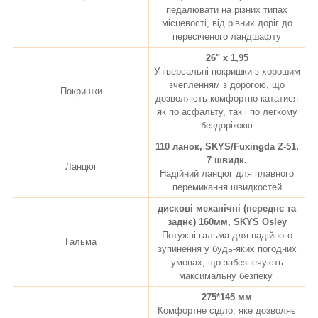
педалювати на різних типах
місцевості, від рівних доріг до
пересіченого ландшафту
26" x 1,95
Універсальні покришки з хорошим
зчепленням з дорогою, що
Покришки
дозволяють комфортно кататися
як по асфальту, так і по легкому
бездоріжжю
110 ланок, SKYS/Fuxingda Z-51,
7 швидк.
Ланцюг
Надійний ланцюг для плавного
перемикання швидкостей
дискові механічні (переднє та
заднє) 160мм, SKYS Osley
Потужні гальма для надійного
Гальма
зупинення у будь-яких погодних
умовах, що забезпечують
максимальну безпеку
275*145 мм
Комфортне сідло, яке дозволяє