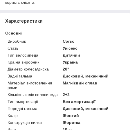
користь клієнта.
Характеристики
Основні
Виробник
Corso
Стать
Унісекс
Тип велосипеда
Дитячий
Країна виробник
Україна
Діаметр колеса/диска
20"
Задні гальма
Дисковий, механічний
Матеріал виготовлення
Магнієвий сплав
рами
Кількість коліс велосипеда
2+2
Тип амортизації
Без амортизації
Передні гальма
Дисковий, механічний
Колір
Жовтий
Конструкція вилки
Жорстка
Вага
10 кг