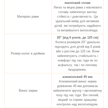
магнієвий сплав
Легка та міцна рама з магнієвого
сплаву забезпечує високу
Матеріал рами
стійкість і довговічність. Це
ідеальний вибір для активних
дітей, які потребують надійного
та витривалого велосипеда.
20" (від 6 років, до 125 см)
Колеса розміром 20" ідеально
підходять для дітей від 6 років
або з ростом до 125 см. Вони
Розмір колес в дюймах
забезпечують стабільність і
комфорт під час їзди як по
асфальту, так і по легкому
бездоріжжю.
алюмінієвий 45 мм
Алюмінієвий винос керма
довжиною 45 мм допомагає
Винос керма
забезпечити зручну і ергономічну
позу під час їзди. Він легкий,
міцний та сприяє кращому
контролю над велосипедом.