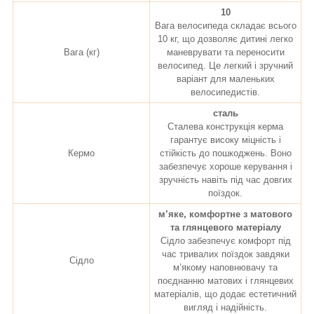
10
Вага велосипеда складає всього
10 кг, що дозволяє дитині легко
Вага (кг)
маневрувати та переносити
велосипед. Це легкий і зручний
варіант для маленьких
велосипедистів.
сталь
Сталева конструкція керма
гарантує високу міцність і
Кермо
стійкість до пошкоджень. Воно
забезпечує хороше керування і
зручність навіть під час довгих
поїздок.
м’яке, комфортне з матового
та глянцевого матеріалу
Сідло забезпечує комфорт під
час тривалих поїздок завдяки
Сідло
м’якому наповнювачу та
поєднанню матових і глянцевих
матеріалів, що додає естетичний
вигляд і надійність.