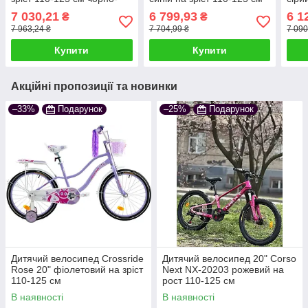
червоний
7 030,21
6 799,93
6 1
₴
₴
7 963,24 ₴
7 704,99 ₴
7 090
Купити
Купити
Акційні пропозиції та новинки
–33%
Подарунок
–25%
Подарунок
Дитячий велосипед Crossride
Дитячий велосипед 20" Corso
Rose 20" фіолетовий на зріст
Next NX-20203 рожевий на
110-125 см
рост 110-125 см
В наявності
В наявності