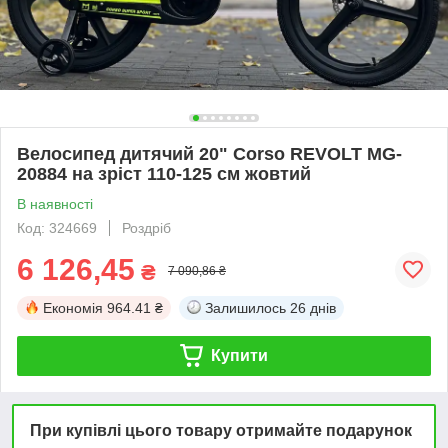
Велосипед дитячий 20" Corso REVOLT MG-
20884 на зріст 110-125 см жовтий
В наявності
Код: 324669
Роздріб
6 126,45
₴
7 090,86 ₴
Економія
964.41 ₴
Залишилось
26 днів
Купити
При купівлі цього товару отримайте подарунок