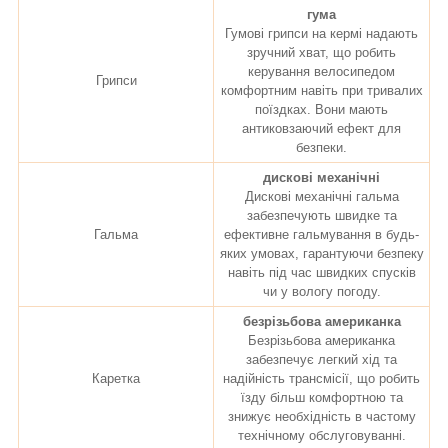
гума
Гумові грипси на кермі надають
зручний хват, що робить
керування велосипедом
Грипси
комфортним навіть при тривалих
поїздках. Вони мають
антиковзаючий ефект для
безпеки.
дискові механічні
Дискові механічні гальма
забезпечують швидке та
Гальма
ефективне гальмування в будь-
яких умовах, гарантуючи безпеку
навіть під час швидких спусків
чи у вологу погоду.
безрізьбова американка
Безрізьбова американка
забезпечує легкий хід та
Каретка
надійність трансмісії, що робить
їзду більш комфортною та
знижує необхідність в частому
технічному обслуговуванні.