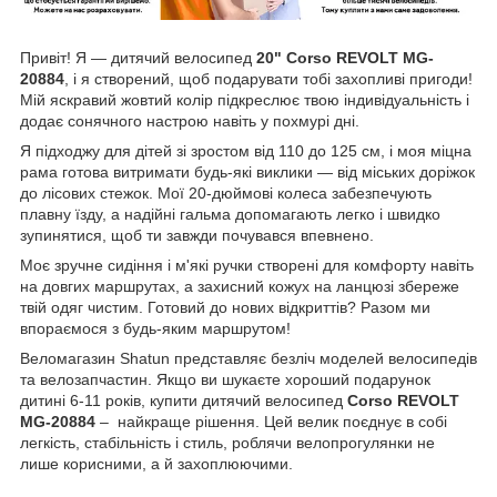
Привіт! Я — дитячий велосипед
20" Corso REVOLT MG-
20884
, і я створений, щоб подарувати тобі захопливі пригоди!
Мій яскравий жовтий колір підкреслює твою індивідуальність і
додає сонячного настрою навіть у похмурі дні.
Я підходжу для дітей зі зростом від 110 до 125 см, і моя міцна
рама готова витримати будь-які виклики — від міських доріжок
до лісових стежок. Мої 20-дюймові колеса забезпечують
плавну їзду, а надійні гальма допомагають легко і швидко
зупинятися, щоб ти завжди почувався впевнено.
Моє зручне сидіння і м'які ручки створені для комфорту навіть
на довгих маршрутах, а захисний кожух на ланцюзі збереже
твій одяг чистим. Готовий до нових відкриттів? Разом ми
впораємося з будь-яким маршрутом!
Веломагазин Shatun представляє безліч моделей велосипедів
та велозапчастин. Якщо ви шукаєте хороший подарунок
дитині 6-11 років, купити дитячий велосипед
Corso REVOLT
MG-20884
–
найкраще рішення. Цей велик
поєднує в собі
легкість, стабільність і стиль, роблячи велопрогулянки не
лише корисними, а й захоплюючими.