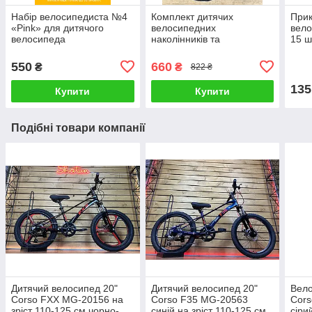
Набір велосипедиста №4
Комплект дитячих
Прик
«Pink» для дитячого
велосипедних
вело
велосипеда
наколінників та
15 ш
налокітників KELLYS Kiter
pads S
550
660
₴
₴
822 ₴
135
Купити
Купити
Подібні товари компанії
Дитячий велосипед 20"
Дитячий велосипед 20"
Вело
Corso FХХ MG-20156 на
Corso F35 MG-20563
Cors
зріст 110-125 см чорно-
синій на зріст 110-125 см
сіри