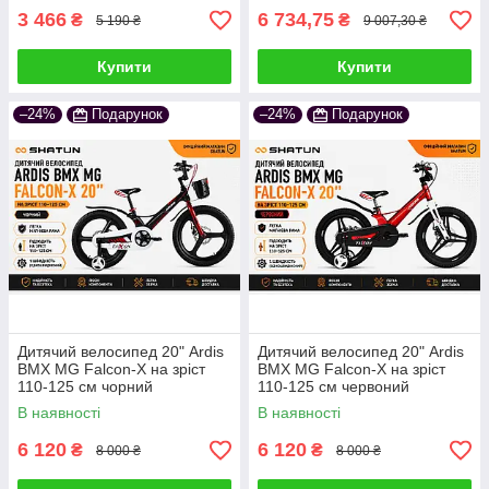
3 466
6 734,75
₴
₴
5 190 ₴
9 007,30 ₴
Купити
Купити
–24%
Подарунок
–24%
Подарунок
Дитячий велосипед 20" Ardis
Дитячий велосипед 20" Ardis
BMX MG Falcon-X на зріст
BMX MG Falcon-X на зріст
110-125 см чорний
110-125 см червоний
В наявності
В наявності
6 120
6 120
₴
₴
8 000 ₴
8 000 ₴