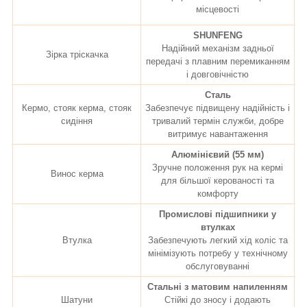
місцевості
SHUNFENG
Надійний механізм задньої
Зірка тріскачка
передачі з плавним перемиканням
і довговічністю
Сталь
Кермо, стояк керма, стояк
Забезпечує підвищену надійність і
сидіння
тривалий термін служби, добре
витримує навантаження
Алюмінієвий (55 мм)
Зручне положення рук на кермі
Винос керма
для більшої керованості та
комфорту
Промислові підшипники у
втулках
Втулка
Забезпечують легкий хід коліс та
мінімізують потребу у технічному
обслуговуванні
Стальні з матовим напиленням
Шатуни
Стійкі до зносу і додають