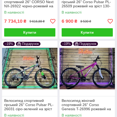
спортивний 26" CORSO Next
гірський 26" Corso Pulsar PL-
NX-26922 чорно-рожевий на
26509 рожевий на зріст 130-
рост 130-145 cм
145 см УЦІНКА ПОДРЯПИНИ
В наявності
В наявності
НА РАМІ
7 734,10
6 900
₴
₴
9 616,88 ₴
8 530 ₴
Купити
Купити
–19%
Подарунок
–19%
Подарунок
Велосипед спортивний
Велосипед жіночий
гірський 26" Corso Pulsar PL-
спортивний 26" Corso
26031 сіро-зелений на зріст
Genesis T-26996 рожевий на
130-145 см УЦІНКА
зріст 130-145 см УЦІНКА
В наявності
В наявності