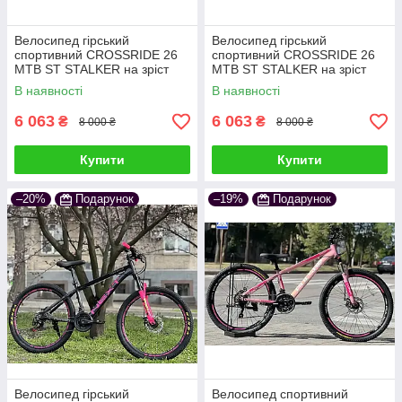
Велосипед гірський
Велосипед гірський
спортивний CROSSRIDE 26
спортивний CROSSRIDE 26
MTB ST STALKER на зріст
MTB ST STALKER на зріст
130-145 см фіолетовий
130-145 см синій
В наявності
В наявності
6 063
6 063
₴
₴
8 000 ₴
8 000 ₴
Купити
Купити
–20%
Подарунок
–19%
Подарунок
Велосипед гірський
Велосипед спортивний