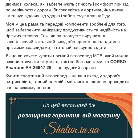
дюймові колеса, які забезпечують стійкість і комфорт при їзді
по нерівностях дороги. Високоякісна амортизаційна вилка
зменшує віддачу від ударів і забезпечує плавну їзду.
Моя міцна рама та передові компоненти зроблені для того,
щоб забезпечити найкращу продуктивність та надійність на
гірських стежках. Тож, чи ви плануєте вирушити в
захоплюючий катальний виїзд або просто насолодитися
гірськими краєвидами, я готовий вас супроводити.
Якщо ви хочете купити гірський велосипед MTB, який можна
використовувати як у місті, так і за його межами, то
CORSO
Phantom PH-26847 26"
- це чудовий варіант.
Купити спортивний велосипед – це ваш вклад у здоров’я,
витривалість, гарний настрій і можливість активно проводити
час на свіжому повітрі.