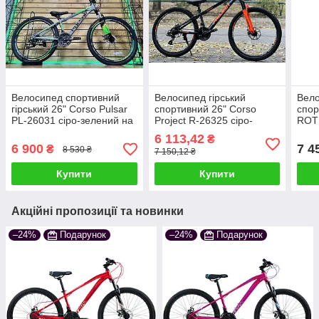
Велосипед спортивний
Велосипед гірський
Вело
гірський 26" Corso Pulsar
спортивний 26" Corso
спор
PL-26031 сіро-зелений на
Project R-26325 сіро-
ROT
зріст 130-145 см УЦІНКА
помаранчевий на зріст
зеле
6 113,42
₴
ПОДРЯПИНИ НА РАМІ
130-145 см УЦІНКА
см
6 900
7 4
₴
8 530 ₴
7 150,12 ₴
ПОДРЯПИНИ НА РАМІ !
Купити
Купити
Акційні пропозиції та новинки
–24%
Подарунок
–24%
Подарунок