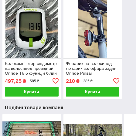
Велокомп'ютер спідометр
Фонарик на велосипед
на велосипед провідний
ліхтарик велофара задня
Onride Т6 6 функцій білий
Onride Pulsar
497,25
210
₴
₴
585 ₴
285 ₴
Купити
Купити
Подібні товари компанії