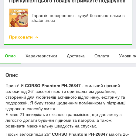
При купівлі цього товару отримайте подарунок
Гарантія повернення - купуй безпечно тільки в
shatun.in.ua
Приховати
Опис
Характеристики
Доставка
Оплата
Умови п
Опис
Привіт! Я
CORSO Phantom PH-26847
- стильний гірський
велосипед 26" високої якості з оригінальним дизайном,
створений для любителів активного відпочинку, екстриму та
подорожей. Я буду твоїм щоденним помічником у підтримці
здорового способу життя.
Я маю 21 швидкість з якісною трансмісією, що дає змогу з
легкістю долати будь-які підйоми та пагорби, а також
розвивати максимальну швидкість на спусках.
Гірські велосипеди 26"
CORSO Phantom PH-26847
мають 26-