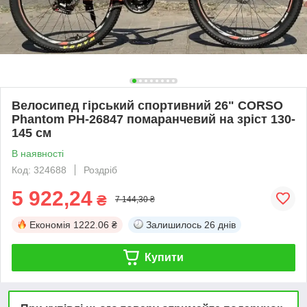
Велосипед гірський спортивний 26" CORSO
Phantom PH-26847 помаранчевий на зріст 130-
145 cм
В наявності
Код: 324688
Роздріб
5 922,24
₴
7 144,30 ₴
Економія
1222.06 ₴
Залишилось
26 днів
Купити