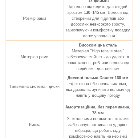
13 дюймів
Ідеально підходить для людей
зростом
130–145 см
. Велосипед
Розмір рами
створений для підлітків або
дорослих невисокого зросту,
забезпечуючи комфортну посадку
і легке управління
Високоміцна сталь
Матеріал "High tensile steel"
Матеріал рами
забезпечує стійкість до ударів та
навантажень, роблячи велосипед
надійним і довговічним
Дискові гальма Douder 160 мм
Ефективна і безпечна система,
Гальмівна система і диски
яка дозволяє зупинити велосипед
навіть у дощову погоду
Амортизаційна, без перемикача,
38 мм
Зі сталевими ногами та штоками
Вилка
забезпечує поглинання ударів і
вібрацій, що робить їзду
комфортною навіть на нерівній