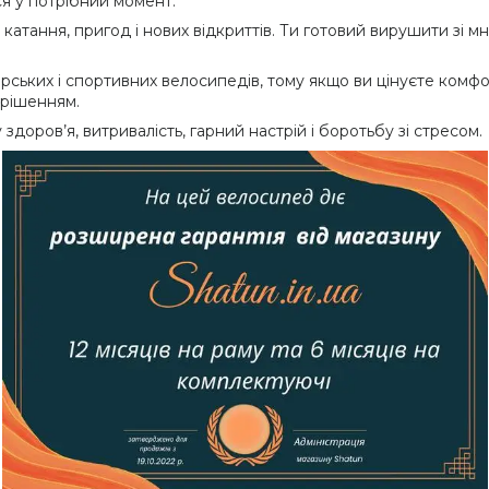
 у потрібний момент.
атання, пригод і нових відкриттів. Ти готовий вирушити зі 
ьких і спортивних велосипедів, тому якщо ви цінуєте комфорт
 рішенням.
доров’я, витривалість, гарний настрій і боротьбу зі стресом.