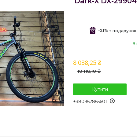
Dark-X DX-29904 
–21%
В 
8 038,25 ₴
10 118,10 ₴
Купити
+380962865601