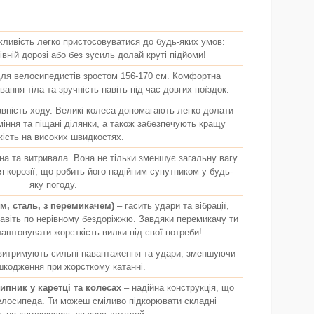
жливість легко пристосовуватися до будь-яких умов:
івній дорозі або без зусиль долай круті підйоми!
для велосипедистів зростом 156-170 см. Комфортна
ання тіла та зручність навіть під час довгих поїздок.
авність ходу. Великі колеса допомагають легко долати
аміння та піщані ділянки, а також забезпечують кращу
кість на високих швидкостях.
цна та витривала. Вона не тільки зменшує загальну вагу
я корозії, що робить його надійним супутником у будь-
яку погоду.
м, сталь, з перемикачем)
– гасить удари та вібрації,
навіть по нерівному бездоріжжю. Завдяки перемикачу ти
аштовувати жорсткість вилки під свої потреби!
витримують сильні навантаження та удари, зменшуючи
шкодження при жорсткому катанні.
пник у каретці та колесах
– надійна конструкція, що
елосипеда. Ти можеш сміливо підкорювати складні