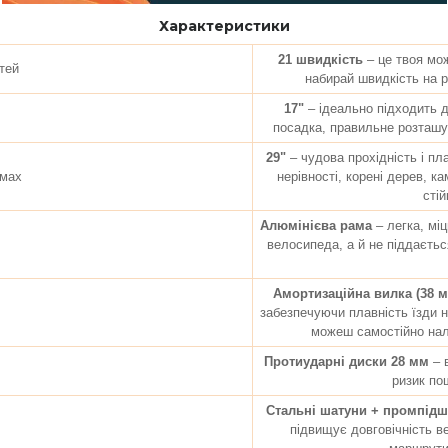
Характеристики
21 швидкість
– це твоя мо
тей
набирай швидкість на р
17"
– ідеально підходить 
посадка, правильне розташув
29"
– чудова прохідність і пл
ймах
нерівності, корені дерев, к
стій
Алюмінієва рама
– легка, мі
велосипеда, а й не піддаєтьс
Амортизаційна вилка (38 м
забезпечуючи плавність їзди 
можеш самостійно нал
Протиударні диски 28 мм
– 
ризик по
Стальні шатуни + промпідши
підвищує довговічність в