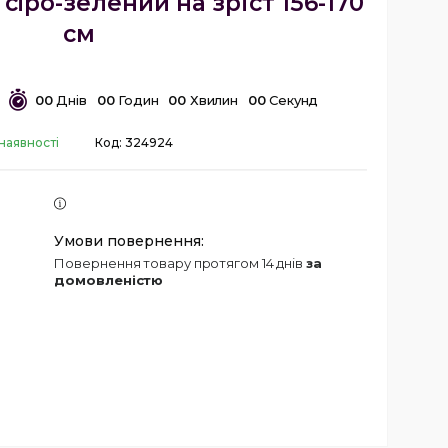
сiро-зелений на зріст 156-170
см
0
0
Днів
0
0
Годин
0
0
Хвилин
0
0
Секунд
наявності
Код:
324924
повернення товару протягом 14 днів
за
домовленістю