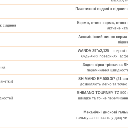
маршрути
Пластикові педалі з підши
Кермо, стояк керма, стояк 
як сидіння
активне кат
Алюмінієвий винос керма 
підви
WANDA 29"x2,125
– широкі т
будь-яких поверхнях: асфал
Задня зірка тріскачка S
чка
перемикання швидкосте
SHIMANO EF-500-3/7 (21 шв
анетки)
дозволяють легко та точно 
SHIMANO TOURNEY TZ 500 (
дкостей
швидке та точне перемиканн
Механічні дискові галь
гальмування навіть у дощ чи 