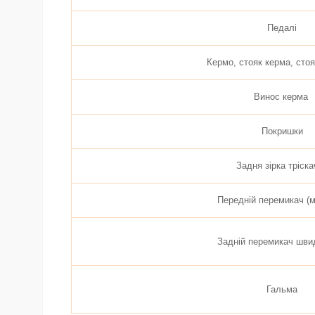
Педалі
Кермо, стояк керма, сто
Винос керма
Покришки
Задня зірка тріска
Передній перемикач (м
Задній перемикач шви
Гальма