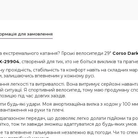
ормація для замовлення
а екстремального катання? Гірські велосипеди 29"
Corso Dar
DX-29904
, створений для тих, хто не боїться викликів та прагн
у прохідність, стабільність та комфорт навіть на складних ма
или, залишаючись впевненим у кожному русі.
ання легкості та витривалості. Вона витримує серйозні наван
ій ситуації. Я спортивний велосипед, тому маю продуману сп
зицію під час довгих заїздів.
ти будь-які удари. Моя амортизаційна вилка з ходом у 100 мм 
антаження на руки та плечі.
іапазоном передач, що дозволяє легко долати підйоми та роз
ітко, тож ти завжди зможеш адаптуватися до будь-яких умов.
не та впевнене гальмування незалежно від погоди. Чи то спеко