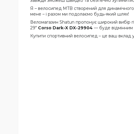
завжди зможеш швидко та безпечно зупинитися
Я – велосипед MTB створений для динамічного к
мене – і разом ми подолаємо будь-який шлях!
Веломагазин Shatun пропонує широкий вибір гірс
29"
Corso Dark-X
DX-29904
— буде відмінним
Купити спортивний велосипед – це ваш вклад у з