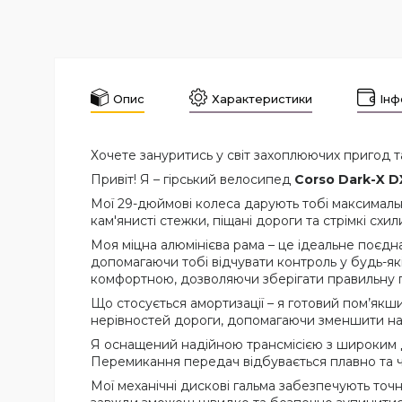
Опис
Характеристики
Інф
Хочете зануритись у світ захоплюючих пригод т
Привіт! Я – гірський велосипед
Corso Dark-X 
Мої 29-дюймові колеса дарують тобі максимальн
кам'янисті стежки, піщані дороги та стрімкі сх
Моя міцна алюмінієва рама – це ідеальне поєдн
допомагаючи тобі відчувати контроль у будь-як
комфортною, дозволяючи зберігати правильну по
Що стосується амортизації – я готовий пом’якши
нерівностей дороги, допомагаючи зменшити нав
Я оснащений надійною трансмісією з широким д
Перемикання передач відбувається плавно та ч
Мої механічні дискові гальма забезпечують точ