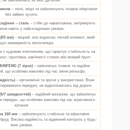
, не хвилюючись за знос деталей.
пником
– легкі, міцні та забезпечують плавне обертання
без зайвих зусиль.
сидіння – сталь
– стійкі до навантажень, витримують
ання навіть у найскладніших умовах.
(65 мм)
– міцний, але водночас легкий елемент, який
щує маневреність велосипеда.
а з чудовим зчепленням, що гарантує стабільність на
ьт, грунтовка, кам'янисті стежки або мокрий ґрунт.
HUNFENG (7 зірок)
– забезпечує плавне та надійне
й, що особливо важливо під час зміни рельєфу.
идкість)
– ергономічні та зручні у використанні. Вони
перемикати передачі, не відволікаючись від дороги.
6/7 швидкостей)
– надійний механізм, що забезпечує
я передач, що особливо важливо під час агресивного
катання.
ма 160 мм
– забезпечують стабільне та ефективне
бруд. Висока надійність та відмінний контроль у будь-
яких умовах.