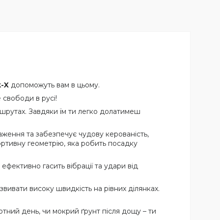
k-X
допоможуть вам в цьому.
е свободи в русі!
ршрутах. Завдяки їм ти легко долатимеш
таження та забезпечує чудову керованість,
ортивну геометрію, яка робить посадку
ефективно гасить вібрації та удари від
вивати високу швидкість на рівних ділянках.
тний день, чи мокрий ґрунт після дощу – ти