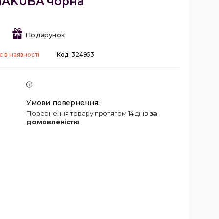
HAKUBA чорна
Подарунок
 в наявності
Код:
324953
повернення товару протягом 14 днів
за
домовленістю