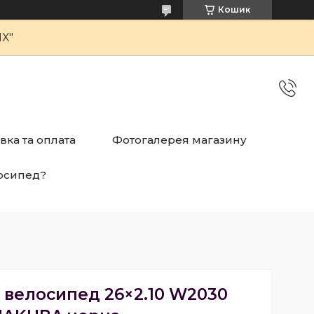
Кошик
Х"
вка та оплата
Фотогалерея магазину
осипед?
 велосипед 26×2.10 W2030