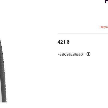
Немає
421 ₴
+380962865601