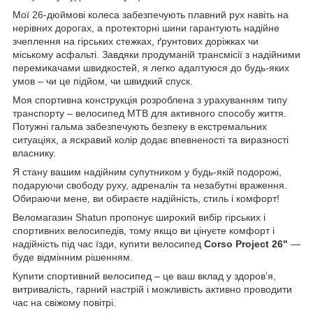
Мої 26-дюймові колеса забезпечують плавний рух навіть на
нерівних дорогах, а протекторні шини гарантують надійне
зчеплення на гірських стежках, ґрунтових доріжках чи
міському асфальті. Завдяки продуманій трансмісії з надійними
перемикачами швидкостей, я легко адаптуюся до будь-яких
умов – чи це підйом, чи швидкий спуск.
Моя спортивна конструкція розроблена з урахуванням типу
транспорту – велосипед MTB для активного способу життя.
Потужні гальма забезпечують безпеку в екстремальних
ситуаціях, а яскравий колір додає впевненості та виразності
власнику.
Я стану вашим надійним супутником у будь-якій подорожі,
подаруючи свободу руху, адреналін та незабутні враження.
Обираючи мене, ви обираєте надійність, стиль і комфорт!
Веломагазин Shatun пропонує широкий вибір гірських і
спортивних велосипедів, тому якщо ви цінуєте комфорт і
надійність під час їзди, купити велосипед
Corso Project
26"
—
буде відмінним рішенням.
Купити спортивний велосипед – це ваш вклад у здоров’я,
витривалість, гарний настрій і можливість активно проводити
час на свіжому повітрі.