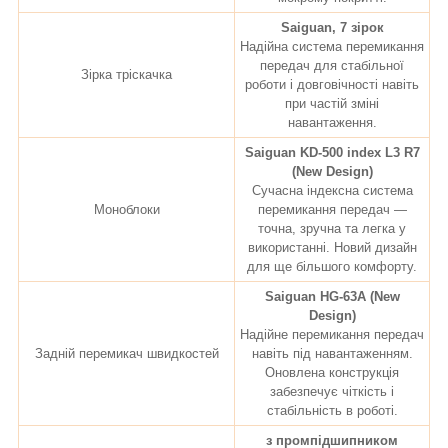
Saiguan, 7 зірок
Надійна система перемикання
передач для стабільної
Зірка тріскачка
роботи і довговічності навіть
при частій зміні
навантаження.
Saiguan KD-500 index L3 R7
(New Design)
Сучасна індексна система
Моноблоки
перемикання передач —
точна, зручна та легка у
використанні. Новий дизайн
для ще більшого комфорту.
Saiguan HG-63A (New
Design)
Надійне перемикання передач
Задній перемикач швидкостей
навіть під навантаженням.
Оновлена конструкція
забезпечує чіткість і
стабільність в роботі.
з промпідшипником