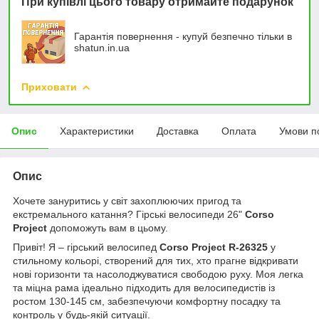
При купівлі цього товару отримайте подарунок
Гарантія повернення - купуй безпечно тільки в
shatun.in.ua
Приховати
Опис
Характеристики
Доставка
Оплата
Умови п
Опис
Хочете зануритись у світ захоплюючих пригод та
екстремального катання? Гірські велосипеди 26"
Corso
Project
допоможуть вам в цьому.
Привіт! Я – гірський велосипед
Corso Project R-26325
у
стильному кольорі, створений для тих, хто прагне відкривати
нові горизонти та насолоджуватися свободою руху. Моя легка
та міцна рама ідеально підходить для велосипедистів із
ростом 130-145 см, забезпечуючи комфортну посадку та
контроль у будь-якій ситуації.