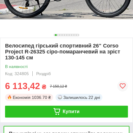
Велосипед гірський спортивний 26" Corso
Project R-26325 сіро-помаранчевий на зріст
130-145 см
В наявності
Код: 324805
Роздріб
6 113,42
₴
7 150,12 ₴
Економія
1036.70 ₴
Залишилось
22 дні
Купити