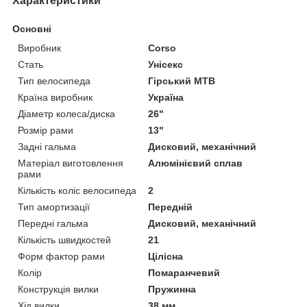
Характеристики
Основні
Виробник
Corso
Стать
Унісекс
Тип велосипеда
Гірський MTB
Країна виробник
Україна
Діаметр колеса/диска
26"
Розмір рами
13"
Задні гальма
Дисковий, механічний
Матеріал виготовлення
Алюмінієвий сплав
рами
Кількість коліс велосипеда
2
Тип амортизації
Передній
Передні гальма
Дисковий, механічний
Кількість швидкостей
21
Форм фактор рами
Цілісна
Колір
Помаранчевий
Конструкція вилки
Пружинна
Хід вилки
38 мм