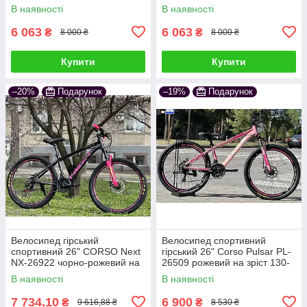
130-145 см фіолетовий
130-145 см синій
В наявності
В наявності
6 063
6 063
₴
₴
8 000 ₴
8 000 ₴
Купити
Купити
–20%
Подарунок
–19%
Подарунок
Велосипед гірський
Велосипед спортивний
спортивний 26" CORSO Next
гірський 26" Corso Pulsar PL-
NX-26922 чорно-рожевий на
26509 рожевий на зріст 130-
рост 130-145 cм
145 см УЦІНКА ПОДРЯПИНИ
В наявності
В наявності
НА РАМІ
7 734,10
6 900
₴
₴
9 616,88 ₴
8 530 ₴