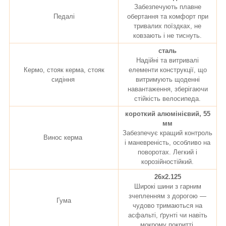
Забезпечують плавне
Педалі
обертання та комфорт при
тривалих поїздках, не
ковзають і не тиснуть.
сталь
Надійні та витривалі
Кермо, стояк керма, стояк
елементи конструкції, що
сидіння
витримують щоденні
навантаження, зберігаючи
стійкість велосипеда.
короткий алюмінієвий, 55
мм
Забезпечує кращий контроль
Винос керма
і маневреність, особливо на
поворотах. Легкий і
корозійностійкий.
26x2.125
Широкі шини з гарним
зчепленням з дорогою —
Гума
чудово тримаються на
асфальті, ґрунті чи навіть
мокрому покритті.