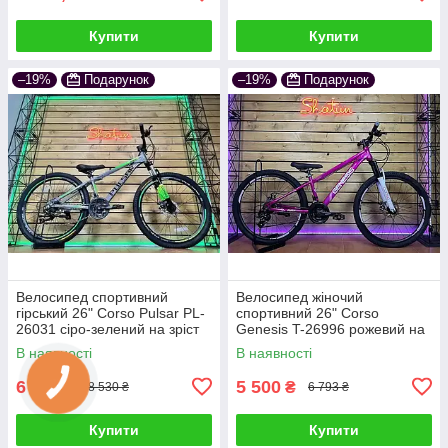
Купити
Купити
–19%
Подарунок
–19%
Подарунок
Велосипед спортивний
Велосипед жіночий
гірський 26" Corso Pulsar PL-
спортивний 26" Corso
26031 сіро-зелений на зріст
Genesis T-26996 рожевий на
130-145 см УЦІНКА
зріст 130-145 см УЦІНКА
В наявності
В наявності
ПОДРЯПИНИ НА РАМІ
ПОДРЯПИНИ НА РАМІ !
6 900
5 500
₴
₴
8 530 ₴
6 793 ₴
Купити
Купити