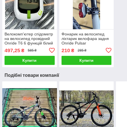
Велокомп'ютер спідометр
Фонарик на велосипед
на велосипед провідний
ліхтарик велофара задня
Onride Т6 6 функцій білий
Onride Pulsar
497,25
210
₴
₴
585 ₴
285 ₴
Купити
Купити
Подібні товари компанії