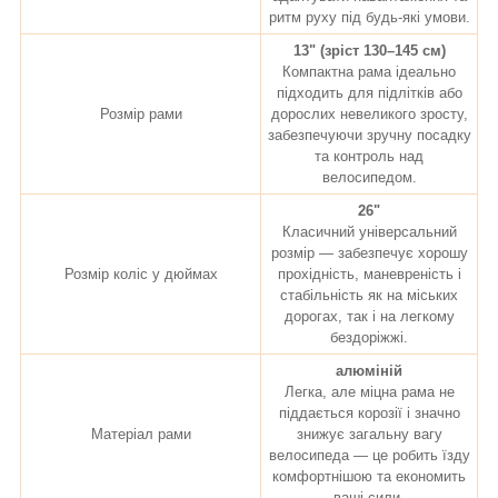
ритм руху під будь-які умови.
13" (зріст 130–145 см)
Компактна рама ідеально
підходить для підлітків або
Розмір рами
дорослих невеликого зросту,
забезпечуючи зручну посадку
та контроль над
велосипедом.
26"
Класичний універсальний
розмір — забезпечує хорошу
Розмір коліс у дюймах
прохідність, маневреність і
стабільність як на міських
дорогах, так і на легкому
бездоріжжі.
алюміній
Легка, але міцна рама не
піддається корозії і значно
Матеріал рами
знижує загальну вагу
велосипеда — це робить їзду
комфортнішою та економить
ваші сили.