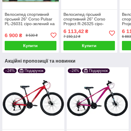
Велосипед спортивний
Велосипед гірський
Вело
гірський 26" Corso Pulsar
спортивний 26" Corso
спор
PL-26031 сіро-зелений на
Project R-26325 сіро-
Proj
зріст 130-145 см УЦІНКА
помаранчевий на зріст
на з
6 113,42
6 1
₴
ПОДРЯПИНИ НА РАМІ
130-145 см УЦІНКА
6 900
₴
8 530 ₴
7 150,12 ₴
6 883
ПОДРЯПИНИ НА РАМІ !
Купити
Купити
Акційні пропозиції та новинки
–24%
Подарунок
–24%
Подарунок