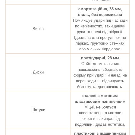
амортизаційна, 38 мм,
сталь, без перемикача
Пом’якшує удари під час їзди
по нерівностях, захищаючи
Вилка
руки та плечі від вібрації.
Ідеальна для прогулянок по
парках, ґрунтових стежках
або міських бордюрах.
протиударні, 28 мм
Стійкі до механічних
пошкоджень, зберігають
Диски
форму при ударі чи наїзді на
перешкоди — підвищують
безпеку та довговічність.
сталеві з матовим
пластиковим напиленням
Міцні, не бояться
Шатуни
навантажень, а матове
покриття захищає від
подряпин і додає естетики.
пластикові з підшипником