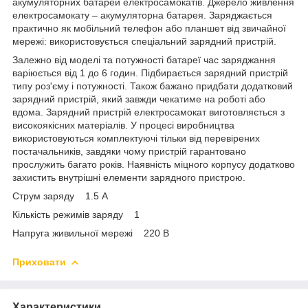
акумуляторних батарей електросамокатів. Джерело живлення
електросамокату – акумуляторна батарея. Заряджається
практично як мобільний телефон або планшет від звичайної
мережі: використовується спеціальний зарядний пристрій.
Залежно від моделі та потужності батареї час заряджання
варіюється від 1 до 6 годин. Підбирається зарядний пристрій
типу роз'єму і потужності. Також бажано придбати додатковий
зарядний пристрій, який завжди чекатиме на роботі або
вдома. Зарядний пристрій електросамокат виготовляється з
високоякісних матеріалів. У процесі виробництва
використовуються комплектуючі тільки від перевірених
постачальників, завдяки чому пристрій гарантовано
прослужить багато років. Наявність міцного корпусу додатково
захистить внутрішні елементи зарядного пристрою.
Струм заряду 1.5 А
Кількість режимів заряду 1
Напруга живильної мережі 220 В
Приховати
Характеристики