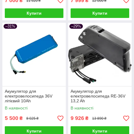
7 000
7 999
₴
₴
11 920 ₴
12 000 ₴
Купити
Купити
–31%
–29%
Акумулятор для
Акумулятор для
електровелосипеда 36V
електровелосипеда RE-36V
літієвий 10Ah
13,2 Ah
В наявності
В наявності
5 500
9 926
₴
₴
8 025 ₴
13 890 ₴
Купити
Купити