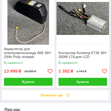
Акумулятор для
електровелосипеда АКБ 36V
Контролер Kunteng KT36 36V
29Ah Polly літієвий
350W 17A для LCD
В наявності
В наявності
13 999
1 392
₴
₴
18 000 ₴
1 742 ₴
Купити
Купити
Показати ще
Про нас