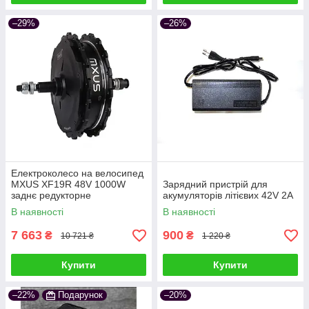
–29%
–26%
Електроколесо на велосипед
MXUS XF19R 48V 1000W
Зарядний пристрій для
заднє редукторне
акумуляторів літієвих 42V 2A
В наявності
В наявності
7 663
900
₴
₴
10 721 ₴
1 220 ₴
Купити
Купити
–22%
Подарунок
–20%