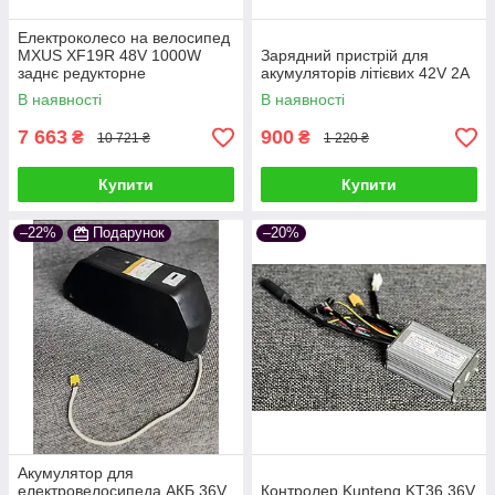
Електроколесо на велосипед
MXUS XF19R 48V 1000W
Зарядний пристрій для
заднє редукторне
акумуляторів літієвих 42V 2A
В наявності
В наявності
7 663
900
₴
₴
10 721 ₴
1 220 ₴
Купити
Купити
–22%
Подарунок
–20%
Акумулятор для
електровелосипеда АКБ 36V
Контролер Kunteng KT36 36V