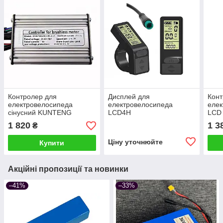
Контролер для
Дисплей для
Конт
електровелосипеда
електровелосипеда
елек
сінусний KUNTENG
LCD4H
LCD
36/48В 17A 250-500Втдля
1 820
1 3
₴
LCD + увімкнення світла
Ціну уточнюйте
Купити
Акційні пропозиції та новинки
–41%
–33%