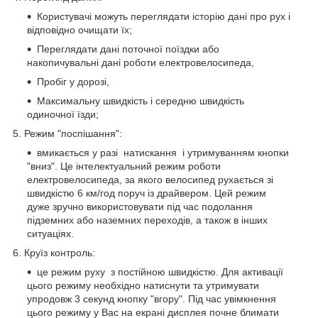
Користувачі можуть переглядати історію дані про рух і
відповідно очищати їх;
Переглядати дані поточної поїздки або
накопичувальні дані роботи електровелосипеда,
Пробіг у дорозі,
Максимальну швидкість і середню швидкість
одиночної їзди;
5. Режим "поспішання":
вмикається у разі натискання і утримуванням кнопки
"вниз". Це інтелектуальний режим роботи
електровелосипеда, за якого велосипед рухається зі
швидкістю 6 км/год поруч із драйвером. Цей режим
дуже зручно використовувати під час подолання
підземних або наземних переходів, а також в інших
ситуаціях.
6. Круїз контроль:
це режим руху з постійною швидкістю. Для активації
цього режиму необхідно натиснути та утримувати
упродовж 3 секунд кнопку "вгору". Під час увімкнення
цього режиму у Вас на екрані дисплея почне блимати