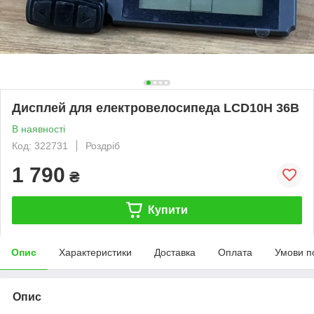
Дисплей для електровелосипеда LCD10H 36В
В наявності
Код: 322731
Роздріб
1 790
₴
Купити
Опис
Характеристики
Доставка
Оплата
Умови п
Опис