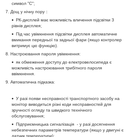
символ "С";
7. Дощ у нічну пору：
РК-дисплей має можливість вличення підсвітки 3
рівнів дисплея;
Під час увімкнення підсвітки дисплея автоматичне
вмикання передньої та задньої фари (якщо контролер
витримує цю функцію).
8. Настроювання пароля увімкнення:
як обмеження доступу до електровелосипеда є
можливість настроювання трибітного пароля
ввімкнення.
9. Автоматична підказка:
У разі появи несправності транспортного засобу на
монітор виводиться різні коди несправностей для
зручності огляду та швидкого технічного
обслуговування;
Підприємницька сигналізація - у разі досягнення
небезпечних параметрів температури (якщо у двигуні є
датчик температури);