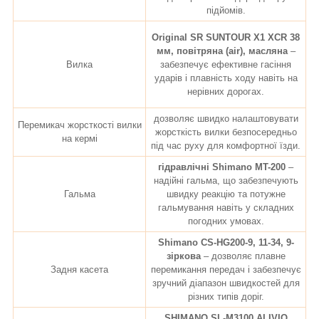
підйомів.
Original SR SUNTOUR X1 XCR 38
мм, повітряна (air), масляна
–
Вилка
забезпечує ефективне гасіння
ударів і плавність ходу навіть на
нерівних дорогах.
дозволяє швидко налаштовувати
Перемикач жорсткості вилки
жорсткість вилки безпосередньо
на кермі
під час руху для комфортної їзди.
гідравлічні Shimano MT-200
–
надійні гальма, що забезпечують
Гальма
швидку реакцію та потужне
гальмування навіть у складних
погодних умовах.
Shimano CS-HG200-9, 11-34, 9-
зіркова
– дозволяє плавне
Задня касета
перемикання передач і забезпечує
зручний діапазон швидкостей для
різних типів доріг.
SHIMANO SL-M3100 ALIVIO