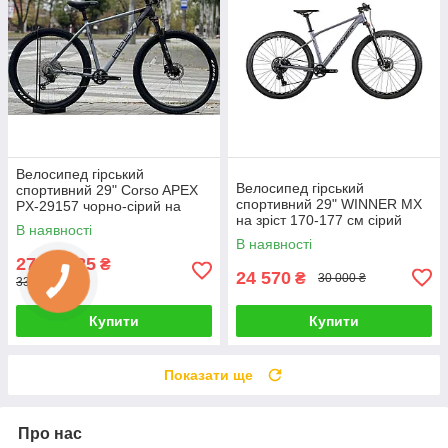
Велосипед гірський
Велосипед гірський
спортивний 29" Corso APEX
спортивний 29" WINNER MX
PX-29157 чорно-сірий на
на зріст 170-177 см сірий
зріст 180-190 см
В наявності
В наявності
27 156,25
₴
24 570
₴
30 000 ₴
33 649,50 ₴
Купити
Купити
Показати ще
Про нас