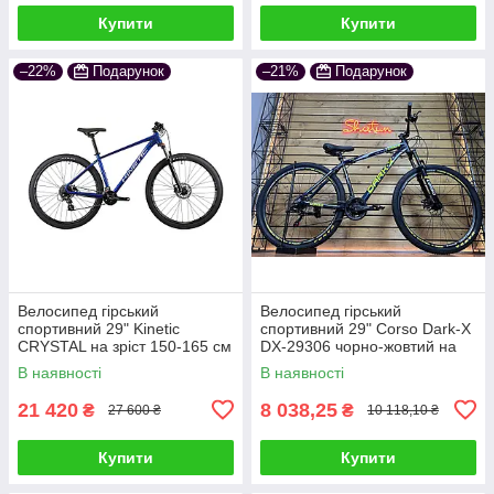
Купити
Купити
–22%
Подарунок
–21%
Подарунок
Велосипед гірський
Велосипед гірський
спортивний 29" Kinetic
спортивний 29" Corso Dark-X
CRYSTAL на зріст 150-165 см
DX-29306 чорно-жовтий на
синій
зріст 172-180 см
В наявності
В наявності
21 420
8 038,25
₴
₴
27 600 ₴
10 118,10 ₴
Купити
Купити