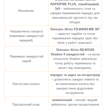
RAPIDFIRE PLUS, лівий/правий,
3х9
– забезпечують чітке та
Моноблоки
швидке перемикання передач для
максимальної зручності під час
поїздки.
Shimano Alivio FD-M4020-MB 36T
Направляюча ланцюга
– гарантує надійне та точне
(перемикач швидкостей
перемикання передніх зірок без
передній)
збоїв у роботі трансмісії.
Shimano Alivio RD-M3100
Shadow 9 швидкостей
– сучасна
Перемикач швидкостей
технологія Shadow забезпечує
задній
точну роботу перемикача та
захист від пошкоджень.
переднє та заднє на ексцентриці
– дозволяють швидко знімати та
Лекгоз’ємні колеса
встановлювати колеса без
використання додаткових
інструментів.
алюмінієвий
– легкий і міцний,
Підседільний штир
забезпечує зручне налаштування