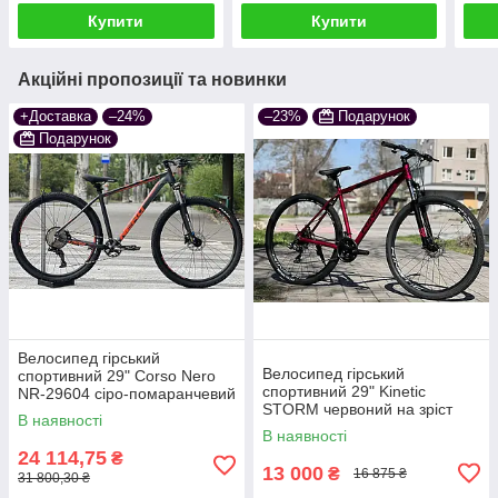
Купити
Купити
Акційні пропозиції та новинки
+Доставка
–24%
–23%
Подарунок
Подарунок
Велосипед гірський
Велосипед гірський
спортивний 29" Corso Nero
спортивний 29" Kinetic
NR-29604 сіро-помаранчевий
STORM червоний на зріст
на зріст 172-180 см
В наявності
175-185 см
В наявності
24 114,75
₴
13 000
₴
16 875 ₴
31 800,30 ₴