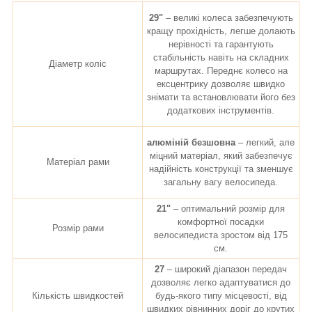
29"
– великі колеса забезпечують
кращу прохідність, легше долають
нерівності та гарантують
стабільність навіть на складних
Діаметр коліс
маршрутах. Переднє колесо на
ексцентрику дозволяє швидко
знімати та встановлювати його без
додаткових інструментів.
алюміній безшовна
– легкий, але
міцний матеріал, який забезпечує
Матеріал рами
надійність конструкції та зменшує
загальну вагу велосипеда.
21"
– оптимальний розмір для
комфортної посадки
Розмір рами
велосипедиста зростом від 175
см.
27
– широкий діапазон передач
дозволяє легко адаптуватися до
Кількість швидкостей
будь-якого типу місцевості, від
швидких рівнинних доріг до крутих