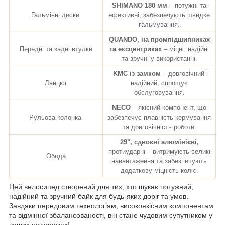
SHIMANO 180 мм
– потужні та
Гальмівні диски
ефективні, забезпечують швидке
гальмування.
QUANDO, на промпідшипниках
Передні та задні втулки
та ексцентриках
– міцні, надійні
та зручні у використанні.
KMC із замком
– довговічний і
Ланцюг
надійний, спрощує
обслуговування.
NECO
– якісний компонент, що
Рульова колонка
забезпечує плавність кермування
та довговічність роботи.
29", сдвоєні алюмінієві,
протиударні – витримують великі
Обода
навантаження та забезпечують
додаткову міцність коліс.
Цей велосипед створений для тих, хто шукає потужний,
надійний та зручний байк для будь-яких доріг та умов.
Завдяки передовим технологіям, високоякісним компонентам
та відмінної збалансованості, він стане чудовим супутником у