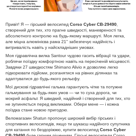
Привіт! Я — гірський велосипед
Corso Cyber CB-29490
,
створений для тих, хто прагне швидкості, маневреності та
абсолютного контролю на будь-якому маршруті. Моя легка,
але міцна алюмінієва рама 21'' забезпечує надійність і
витривалість навіть у найскладніших умовах.
Моя гідравлічна вилка Santour чудово гасить вібрації та удари,
роблячи поїздку комфортною навіть на пересіченій місцевості.
Завдяки 27 швидкостям Shimano Alivio я дозволяю легко
підкорювати підйоми, розганятися на рівних ділянках та
адаптуватися до будь-якого рельєфу.
Мої дискові гідравлічні гальма гарантують чітке та потужне
гальмування за будь-яких умов — чи то суха дорога, чи
мокрий асфальт. Я швидкий, надійний і створений для тих, хто
не зупиняється перед викликами. Обери мене — і кожна
поїздка стане новою пригодою.
Веломагазин Shatun пропонує широкий вибір гірських і
спортивних велосипедів, якщо ти шукаєш надійного супутника
для катання по бездоріжжю, купити велосипед
Corso Cyber
CB-29490
буде гарним рішенням. Гірські велосипеди Corso