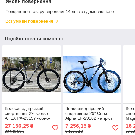
Умови повернення
Повернення товару впродовж 14 днів за домовленістю
Всі умови повернення
Подібні товари компанії
Велосипед гірський
Велосипед гірський
Вело
спортивний 29" Corso
спортивний 29" Corso
спо
APEX PX-29157 чорно-
Alpha LF-29102 на зріст
Magn
сірий на зріст 180-190 см
180-190 см
на з
27 156,25
7 256,15
16 
₴
₴
33 649,50 ₴
8 100,82 ₴
17 68