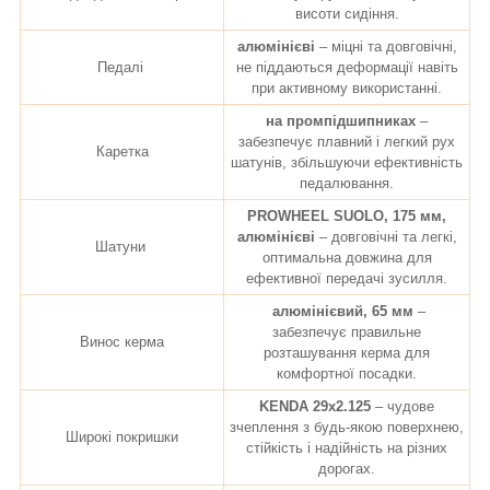
висоти сидіння.
алюмінієві
– міцні та довговічні,
Педалі
не піддаються деформації навіть
при активному використанні.
на промпідшипниках
–
забезпечує плавний і легкий рух
Каретка
шатунів, збільшуючи ефективність
педалювання.
PROWHEEL SUOLO, 175 мм,
алюмінієві
– довговічні та легкі,
Шатуни
оптимальна довжина для
ефективної передачі зусилля.
алюмінієвий, 65 мм
–
забезпечує правильне
Винос керма
розташування керма для
комфортної посадки.
KENDA 29x2.125
– чудове
зчеплення з будь-якою поверхнею,
Широкі покришки
стійкість і надійність на різних
дорогах.