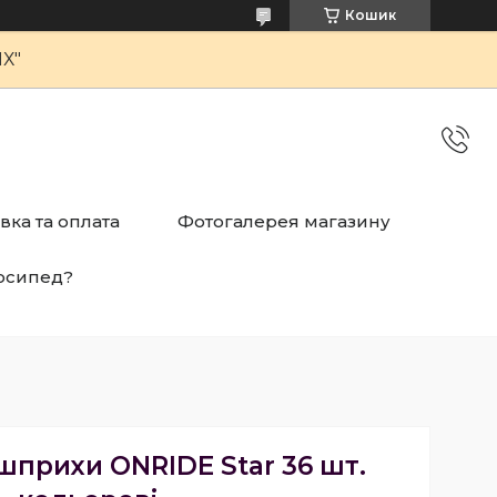
Кошик
Х"
вка та оплата
Фотогалерея магазину
осипед?
шприхи ONRIDE Star 36 шт.