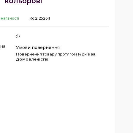
кольорові
 наявності
Код:
252611
 на
повернення товару протягом 14 днів
за
домовленістю