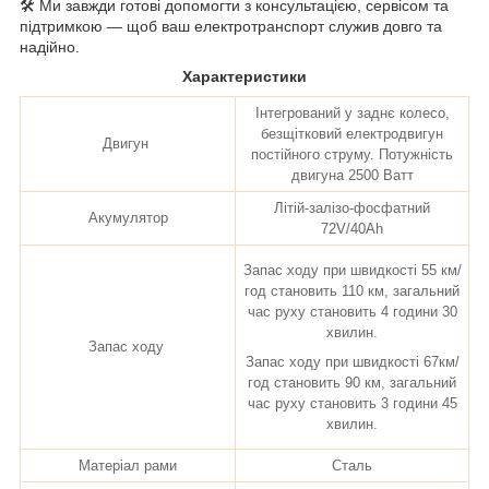
🛠️ Ми завжди готові допомогти з консультацією, сервісом та
підтримкою — щоб ваш електротранспорт служив довго та
надійно.
Характеристики
Інтегрований у заднє колесо,
безщітковий електродвигун
Двигун
постійного струму. Потужність
двигуна 2500 Ватт
Літій-залізо-фосфатний
Акумулятор
72V/40Ah
Запас ходу при швидкості 55 км/
год становить 110 км, загальний
час руху становить 4 години 30
хвилин.
Запас ходу
Запас ходу при швидкості 67км/
год становить 90 км, загальний
час руху становить 3 години 45
хвилин.
Матеріал рами
Сталь