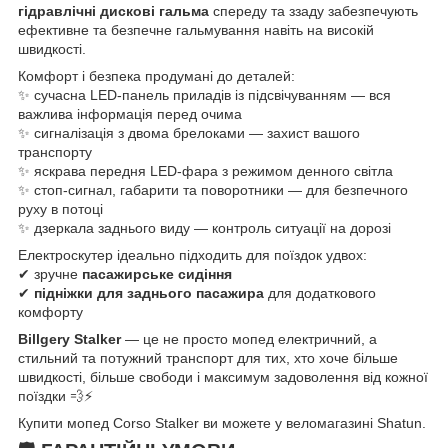
гідравлічні дискові гальма
спереду та ззаду забезпечують
ефективне та безпечне гальмування навіть на високій
швидкості.
Комфорт і безпека продумані до деталей:
✨ сучасна LED-панель приладів із підсвічуванням — вся
важлива інформація перед очима
✨ сигналізація з двома брелоками — захист вашого
транспорту
✨ яскрава передня LED-фара з режимом денного світла
✨ стоп-сигнал, габарити та поворотники — для безпечного
руху в потоці
✨ дзеркала заднього виду — контроль ситуації на дорозі
Електроскутер ідеально підходить для поїздок удвох:
✔ зручне
пасажирське сидіння
✔
підніжки для заднього пасажира
для додаткового
комфорту
Billgery Stalker
— це не просто мопед електричний, а
стильний та потужний транспорт для тих, хто хоче більше
швидкості, більше свободи і максимум задоволення від кожної
поїздки 💨⚡
Купити мопед Corso Stalker ви можете у веломагазині Shatun.