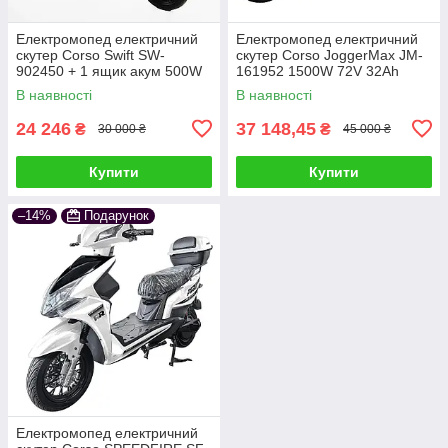
Електромопед електричний
Електромопед електричний
скутер Corso Swift SW-
скутер Corso JoggerMax JM-
902450 + 1 ящик акум 500W
161952 1500W 72V 32Ah
60V/20Ah біло-червоний
білий УЦІНКА (запаяне
В наявності
В наявності
пластикове заднє крил
24 246
37 148,45
₴
₴
30 000 ₴
45 000 ₴
Купити
Купити
–14%
Подарунок
Електромопед електричний