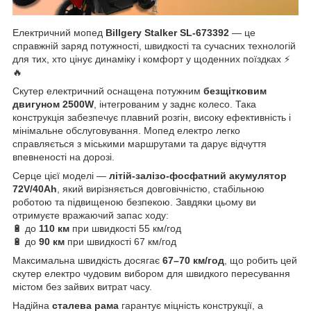
Електричний мопед
Billgery Stalker SL-673392
— це
справжній заряд потужності, швидкості та сучасних технологій
для тих, хто цінує динаміку і комфорт у щоденних поїздках ⚡
🔥
Скутер електричний оснащена потужним
безщітковим
двигуном 2500W
, інтегрованим у заднє колесо. Така
конструкція забезпечує плавний розгін, високу ефективність і
мінімальне обслуговування. Мопед електро легко
справляється з міськими маршрутами та дарує відчуття
впевненості на дорозі.
Серце цієї моделі —
літій-залізо-фосфатний акумулятор
72V/40Ah
, який вирізняється довговічністю, стабільною
роботою та підвищеною безпекою. Завдяки цьому ви
отримуєте вражаючий запас ходу:
🔋 до
110 км
при швидкості 55 км/год
🔋 до
90 км
при швидкості 67 км/год
Максимальна швидкість досягає
67–70 км/год
, що робить цей
скутер електро чудовим вибором для швидкого пересування
містом без зайвих витрат часу.
Надійна
сталева рама
гарантує міцність конструкції, а