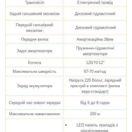
Трансмісія
Електричний привід
Задній гальмівний механізм
Дисковий гідравлічний
Передній гальмівний
Дисковий гідравлічний
механізм:
Передня вилка
Амортизаційна 38мм
Пружинно-гідравлічні
Задні амортизатори
амортизатори
Колеса
120/70-12"
Максимальна швидкість
67-70 км/год
Напруга 220 Вольт, зарядний
Заряд акумулятора
пристрій в комплекті (вилка
евро-стандарт)
Середній час повної зарядки
Від 6 до 8 годин
Максимальне навантаження
200 кг
LED панель приладів з
підсвічуванням.