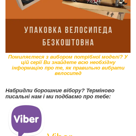
Помиляєтеся з вибором потрібної моделі? У
цій серії Ви знайдете всю необхідну
інформацію про те, як правильно вибрати
велосипед
Набридли борошние вібору? Терміново
писальні нам і ми подбаємо про тебе: