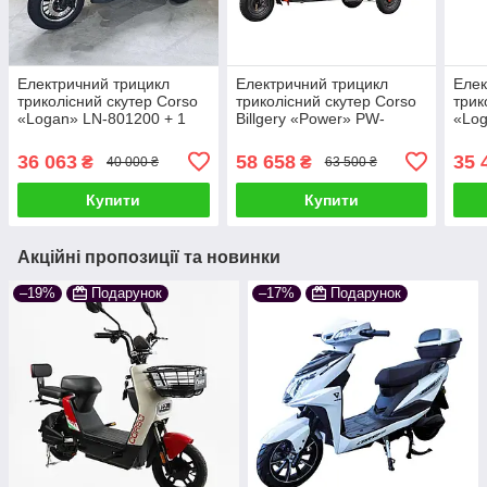
Електричний трицикл
Електричний трицикл
Елек
триколісний скутер Corso
триколісний скутер Corso
трик
«Logan» LN-801200 + 1
Billgery «Power» PW-
«Log
ящик акум, 1200W,
517809 + 2 ящ акум
ящик
акумулятор 72V/23Ah
1000W 72V 45Ah чорно-
акум
36 063
58 658
35 
₴
₴
40 000 ₴
63 500 ₴
чорно-сірий
помаранчевий
чорн
Купити
Купити
Акційні пропозиції та новинки
–19%
Подарунок
–17%
Подарунок