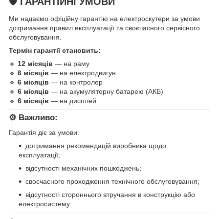
🛡️ ГАРАНТІЙНІ УМОВИ
Ми надаємо офіційну гарантію на електроскутери за умови
дотримання правил експлуатації та своєчасного сервісного
обслуговування.
Термін гарантії становить:
🔹
12 місяців
— на раму
🔹
6 місяців
— на електродвигун
🔹
6 місяців
— на контролер
🔹
6 місяців
— на акумуляторну батарею (АКБ)
🔹
6 місяців
— на дисплей
⚙️ Важливо:
Гарантія діє за умови:
дотримання рекомендацій виробника щодо
експлуатації;
відсутності механічних пошкоджень;
своєчасного проходження технічного обслуговування;
відсутності стороннього втручання в конструкцію або
електросистему.