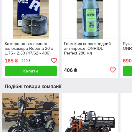
Камера на велосипед
Герметик велосипедний
Рука
велокамера Rubena 20 x
антипрокол ONRIDE
ONRI
1,75 - 2,50 (47/62 - 406)
Perfect 280 мл
AV40 Classic (0,9 мм)
165
690
₴
220 ₴
406
₴
Купити
Подібні товари компанії