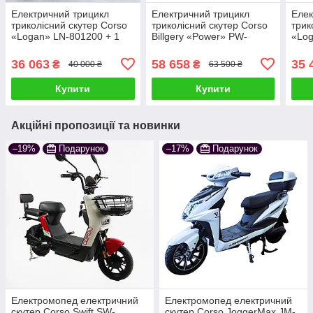
Електричний трицикл
Електричний трицикл
Елек
триколісний скутер Corso
триколісний скутер Corso
трик
«Logan» LN-801200 + 1
Billgery «Power» PW-
«Log
ящик акум, 1200W,
517809 + 2 ящ акум
ящик
акумулятор 72V/23Ah
1000W 72V 45Ah чорно-
акум
36 063
58 658
35 
₴
₴
40 000 ₴
63 500 ₴
чорно-сірий
помаранчевий
чорн
Купити
Купити
Акційні пропозиції та новинки
–19%
Подарунок
–17%
Подарунок
Електромопед електричний
Електромопед електричний
скутер Corso Swift SW-
скутер Corso JoggerMax JM-