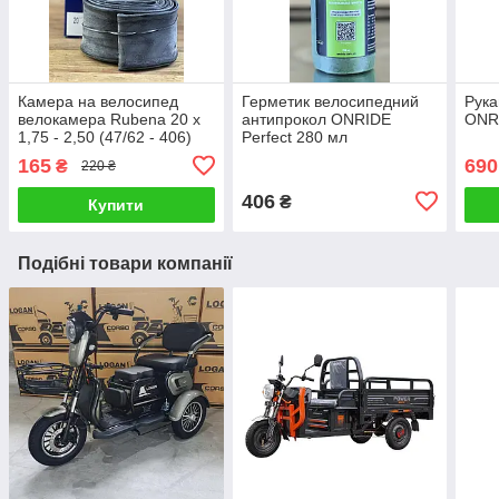
Камера на велосипед
Герметик велосипедний
Рука
велокамера Rubena 20 x
антипрокол ONRIDE
ONRI
1,75 - 2,50 (47/62 - 406)
Perfect 280 мл
AV40 Classic (0,9 мм)
165
690
₴
220 ₴
406
₴
Купити
Подібні товари компанії