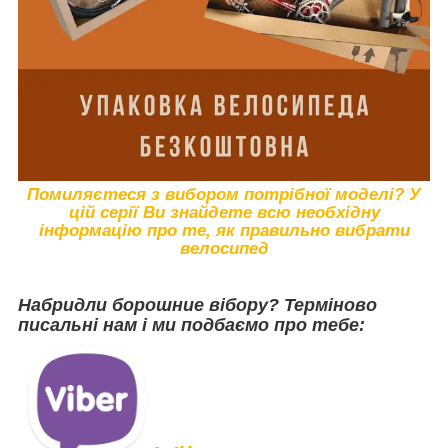
Помиляєтеся з вибором потрібної моделі? У
цій серії Ви знайдете всю необхідну
інформацію про те, як правильно вибрати
велосипед
Набридли борошние вібору? Терміново
писальні нам і ми подбаємо про тебе: