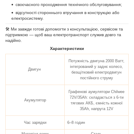
своєчасного проходження технічного обслуговування;
відсутності стороннього втручання в конструкцію або
електросистему.
🛠️ Ми завжди готові допомогти з консультацією, сервісом та
підтримкою — щоб ваш електротранспорт служив довго та
надійно.
Характеристики
Потужність двигуна 2000 Ватт,
інтегрований у заднє колесо,
Двигун
безщітковий електродвигун
постійного струму
Графенові аумулятори Chilwee
72V/35Ah: складається з 6-ти
Акумулятор
тягових АКБ, ємність кожної
35Аh, напруга 12V
Час зарядки
6–8 годин
Матеріал рами
Сталь