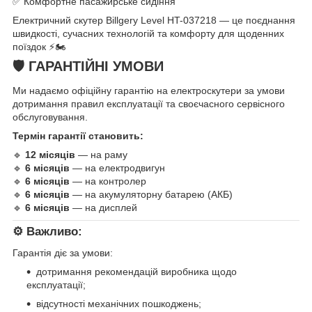
✅ Комфортне пасажирське сидіння
Електричний скутер Billgery Level HT-037218 — це поєднання
швидкості, сучасних технологій та комфорту для щоденних
поїздок ⚡🏍️
🛡️ ГАРАНТІЙНІ УМОВИ
Ми надаємо офіційну гарантію на електроскутери за умови
дотримання правил експлуатації та своєчасного сервісного
обслуговування.
Термін гарантії становить:
🔹
12 місяців
— на раму
🔹
6 місяців
— на електродвигун
🔹
6 місяців
— на контролер
🔹
6 місяців
— на акумуляторну батарею (АКБ)
🔹
6 місяців
— на дисплей
⚙️ Важливо:
Гарантія діє за умови:
дотримання рекомендацій виробника щодо
експлуатації;
відсутності механічних пошкоджень;