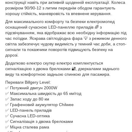
конструкції навіть при активній щоденній експлуатації. Колеса
розміром 90/90-12 з литим переднім ободом гарантують
хорошу стійкість, маневровість та впевнене керування.
Для максимального комфорту та безпеки електромопед
оснащений сучасною LED-панеллю приладів 🌈 з
підсвічуванням, яка відображає всю необхідну інформацію під
час поїздки. Яскрава світлодіодна фара 💡 з режимом денного
світла забезпечує чудову видимість у темний час доби, а стоп-
сигнали та покажчики поворотів підвищують безпеку на
дорозі.
Додатково електро скутер електро комплектується
сигналізацією з двома брелоками 🔐, дзеркалами заднього
виду та комфортною задньою спинкою для пасажира.
Переваги Billgery Level:
✅ Потужний двигун 2000W
✅ Максимальна швидкість до 65 км/год
✅ Запас ходу до 80 км
✅ Графеновий акумулятор Chilwee
✅ LED-панель приладів
✅ Сучасна LED-оптика
✅ Сигналізація з двома брелоками
✅ Міцна сталева рама