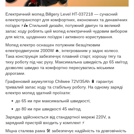
Електричний мопед Billgery Level HT-037218 — сучасний
електротранспорт для комфортних, економних та динамічних
поїздок ⚡🛵 Стильний дизайн, потужний двигун та великий
запас ходу роблять цей мопед електричний чудовим вибором
для міста, щоденних поїздок і активного користування.
Мопед електро оснащен потужним безщітковим
електродвигуном 2000W 🔥, інтегрованим у заднє колесо.
Така конструкція забезпечує плавний старт, хорошу тягу та
тиху роботу під час руху. Максимальна швидкість до 65 км/год
дозволяє швидко та комфортно пересуватись міськими
дорогами.
Графеновий акумулятор Chilwee 72V/35Ah 🔋 гарантує
тривалий запас ходу та стабільну роботу. На одному заряді
електро мопед здатний проїхати:
до 65 км при максимальній швидкості;
до 80 км при швидкості 45 км/год.
Зарядка здійснюється від стандартної мережі 220V, а
зарядний пристрій входить у комплект ⚡
Міцна сталева рама 🛠️ забезпечує надійність та довговічність