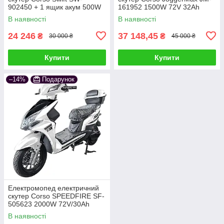
902450 + 1 ящик акум 500W
161952 1500W 72V 32Ah
60V/20Ah біло-червоний
білий УЦІНКА (запаяне
В наявності
В наявності
пластикове заднє крил
24 246
37 148,45
₴
₴
30 000 ₴
45 000 ₴
Купити
Купити
–14%
Подарунок
Електромопед електричний
скутер Corso SPEEDFIRE SF-
505623 2000W 72V/30Ah
білий
В наявності