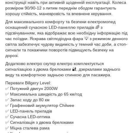
конструкції навіть при активній щоденній експлуатації. Колеса
розміром 90/90-12 з литим переднім ободом гарантують
хорошу стійкість, маневровість та впевнене керування.
Для максимального комфорту та безпеки електромопед
оснащений сучасною LED-панеллю приладів 🌈 з
підсвічуванням, яка відображає всю необхідну інформацію під
час поїздки. Яскрава світлодіодна фара 💡 з режимом денного
світла забезпечує чудову видимість у темний час доби, а стоп-
сигнали та покажчики поворотів підвищують безпеку на
дорозі.
Додатково електро скутер електро комплектується
сигналізацією з двома брелоками 🔐, дзеркалами заднього
виду та комфортною задньою спинкою для пасажира.
Переваги Billgery Level:
✅ Потужний двигун 2000W
✅ Максимальна швидкість до 65 км/год
✅ Запас ходу до 80 км
✅ Графеновий акумулятор Chilwee
✅ LED-панель приладів
✅ Сучасна LED-оптика
✅ Сигналізація з двома брелоками
✅ Міцна сталева рама