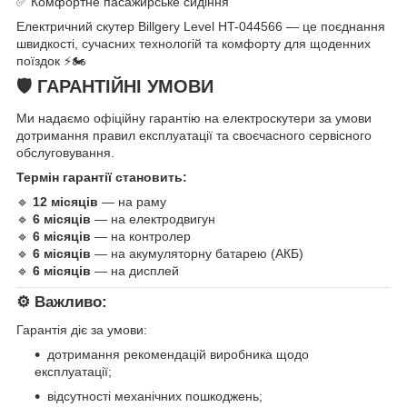
✅ Комфортне пасажирське сидіння
Електричний скутер Billgery Level HT-044566 — це поєднання
швидкості, сучасних технологій та комфорту для щоденних
поїздок ⚡🏍️
🛡️ ГАРАНТІЙНІ УМОВИ
Ми надаємо офіційну гарантію на електроскутери за умови
дотримання правил експлуатації та своєчасного сервісного
обслуговування.
Термін гарантії становить:
🔹
12 місяців
— на раму
🔹
6 місяців
— на електродвигун
🔹
6 місяців
— на контролер
🔹
6 місяців
— на акумуляторну батарею (АКБ)
🔹
6 місяців
— на дисплей
⚙️ Важливо:
Гарантія діє за умови:
дотримання рекомендацій виробника щодо
експлуатації;
відсутності механічних пошкоджень;