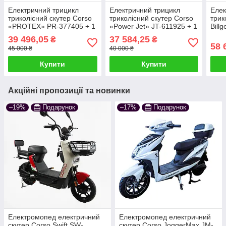
Електричний трицикл
Електричний трицикл
Елек
триколісний скутер Corso
триколісний скутер Corso
трик
«PROTEX» PR-377405 + 1
«Power Jet» JT-611925 + 1
Bill
ящик акум, 1200 W,
ящик акум 1200W
5178
39 496,05
37 584,25
₴
₴
акумулятор графеновий
72V/23Ah червоний
1000
58 
45 000 ₴
40 000 ₴
72V/23Ah червоний
пом
Купити
Купити
Акційні пропозиції та новинки
–19%
Подарунок
–17%
Подарунок
Електромопед електричний
Електромопед електричний
скутер Corso Swift SW-
скутер Corso JoggerMax JM-