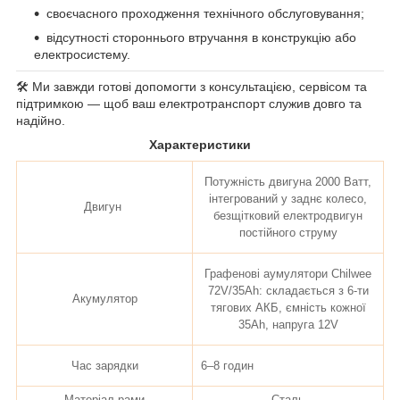
своєчасного проходження технічного обслуговування;
відсутності стороннього втручання в конструкцію або
електросистему.
🛠️ Ми завжди готові допомогти з консультацією, сервісом та
підтримкою — щоб ваш електротранспорт служив довго та
надійно.
Характеристики
Потужність двигуна 2000 Ватт,
інтегрований у заднє колесо,
Двигун
безщітковий електродвигун
постійного струму
Графенові аумулятори Chilwee
72V/35Ah: складається з 6-ти
Акумулятор
тягових АКБ, ємність кожної
35Аh, напруга 12V
Час зарядки
6–8 годин
Матеріал рами
Сталь