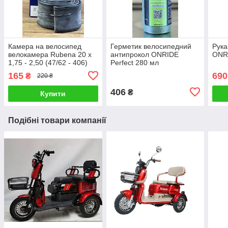
Камера на велосипед
Герметик велосипедний
Рука
велокамера Rubena 20 x
антипрокол ONRIDE
ONRI
1,75 - 2,50 (47/62 - 406)
Perfect 280 мл
AV40 Classic (0,9 мм)
165
690
₴
220 ₴
406
₴
Купити
Подібні товари компанії