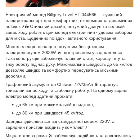
Електричний мопед Billgery Level HT-044566 — сучасний
електротранспорт для комфортних, економних та динамічних
поїздок ⚡🛵 Стильний дизайн, потужний двигун та великий
запас ходу роблять цей мопед електричний чудовим вибором
для міста, щоденних поїздок і активного користування.
Мопед електро оснащен потужним безщітковим
електродвигуном 2000W 🔥, інтегрованим у заднє колесо.
Така конструкція забезпечує плавний старт, хорошу тягу та
тиху роботу під час руху. Максимальна швидкість до 65 км/год
дозволяє швидко та комфортно пересуватись міськими
дорогами.
Графеновий акумулятор Chilwee 72V/35Ah 🔋 гарантує
тривалий запас ходу та стабільну роботу. На одному заряді
електро мопед здатний проїхати:
до 65 км при максимальній швидкості;
до 80 км при швидкості 45 км/год.
Зарядка здійснюється від стандартної мережі 220V, а
зарядний пристрій входить у комплект ⚡
Міцна сталева рама 🛠️ забезпечує надійність та довговічність