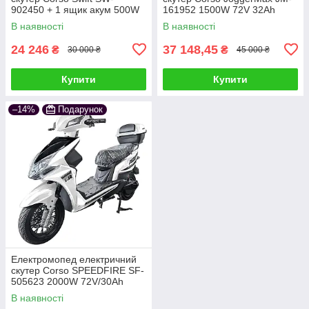
902450 + 1 ящик акум 500W
161952 1500W 72V 32Ah
60V/20Ah біло-червоний
білий УЦІНКА (запаяне
В наявності
В наявності
пластикове заднє крил
24 246
37 148,45
₴
₴
30 000 ₴
45 000 ₴
Купити
Купити
–14%
Подарунок
Електромопед електричний
скутер Corso SPEEDFIRE SF-
505623 2000W 72V/30Ah
білий
В наявності