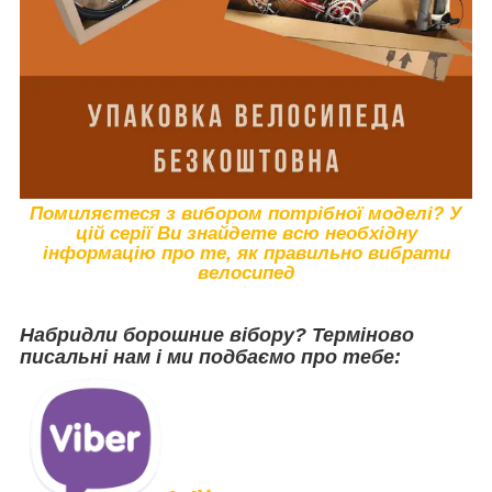
Помиляєтеся з вибором потрібної моделі? У
цій серії Ви знайдете всю необхідну
інформацію про те, як правильно вибрати
велосипед
Набридли борошние вібору? Терміново
писальні нам і ми подбаємо про тебе: