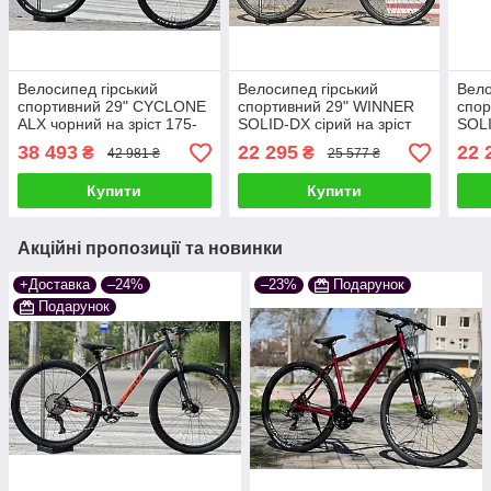
Велосипед гірський
Велосипед гірський
Вело
спортивний 29" СYCLONE
спортивний 29" WINNER
спор
ALX чорний на зріст 175-
SOLID-DX сірий на зріст
SOLI
185 см
175-185 см
175-
38 493
22 295
22 
₴
₴
42 981 ₴
25 577 ₴
Купити
Купити
Акційні пропозиції та новинки
+Доставка
–24%
–23%
Подарунок
Подарунок