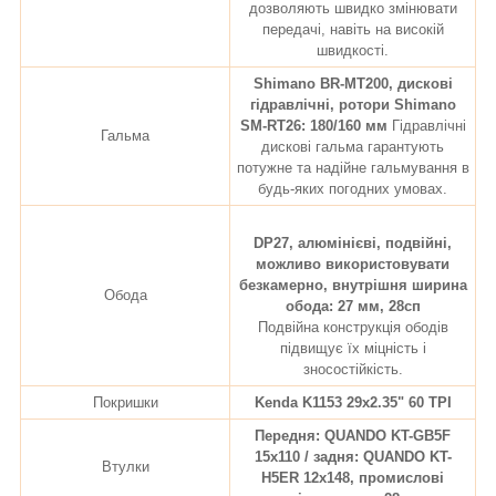
дозволяють швидко змінювати
передачі, навіть на високій
швидкості.
Shimano BR-MT200, дискові
гідравлічні, ротори Shimano
SM-RT26: 180/160 мм
Гідравлічні
Гальма
дискові гальма гарантують
потужне та надійне гальмування в
будь-яких погодних умовах.
DP27, алюмінієві, подвійні,
можливо використовувати
безкамерно, внутрішня ширина
Обода
обода: 27 мм, 28сп
Подвійна конструкція ободів
підвищує їх міцність і
зносостійкість.
Покришки
Kenda K1153 29x2.35" 60 TPI
Передня: QUANDO KT-GB5F
15х110 / задня: QUANDO KT-
Втулки
H5ER 12х148, промислові