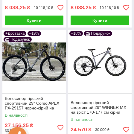
8 038,25
8 038,25
₴
₴
10 118,10 ₴
10 118,10 ₴
Купити
Купити
+Доставка
–19%
–18%
Подарунок
Подарунок
Велосипед гірський
Велосипед гірський
спортивний 29" Corso APEX
спортивний 29" WINNER MX
PX-29157 чорно-сірий на
на зріст 170-177 см сірий
зріст 180-190 см
В наявності
В наявності
27 156,25
₴
24 570
₴
30 000 ₴
33 649,50 ₴