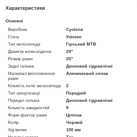
Характеристики
Основні
Виробник
Cyclone
Стать
Унісекс
Тип велосипеда
Гірський MTB
Діаметр колеса/диска
29"
Розмір рами
20"
Задні гальма
Дисковий гідравлічні
Матеріал виготовлення
Алюмінієвий сплав
рами
Кількість коліс велосипеда
2
Тип амортизації
Передній
Передні гальма
Дисковий гідравлічні
Кількість швидкостей
9
Форм фактор рами
Цілісна
Колір
Чорний
Хід вилки
100 мм
Надувні колеса
Так