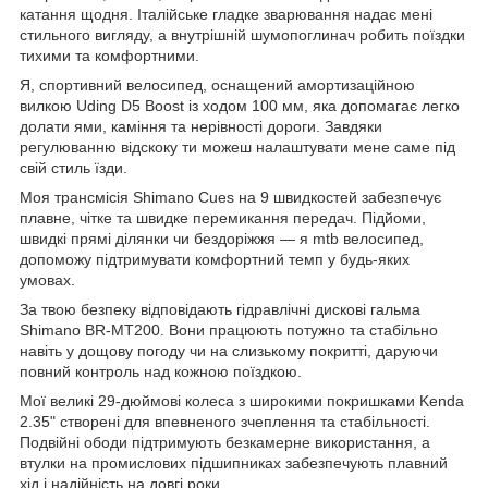
катання щодня. Італійське гладке зварювання надає мені
стильного вигляду, а внутрішній шумопоглинач робить поїздки
тихими та комфортними.
Я, спортивний велосипед, оснащений амортизаційною
вилкою Uding D5 Boost із ходом 100 мм, яка допомагає легко
долати ями, каміння та нерівності дороги. Завдяки
регулюванню відскоку ти можеш налаштувати мене саме під
свій стиль їзди.
Моя трансмісія Shimano Cues на 9 швидкостей забезпечує
плавне, чітке та швидке перемикання передач. Підйоми,
швидкі прямі ділянки чи бездоріжжя — я mtb велосипед,
допоможу підтримувати комфортний темп у будь-яких
умовах.
За твою безпеку відповідають гідравлічні дискові гальма
Shimano BR-MT200. Вони працюють потужно та стабільно
навіть у дощову погоду чи на слизькому покритті, даруючи
повний контроль над кожною поїздкою.
Мої великі 29-дюймові колеса з широкими покришками Kenda
2.35" створені для впевненого зчеплення та стабільності.
Подвійні ободи підтримують безкамерне використання, а
втулки на промислових підшипниках забезпечують плавний
хід і надійність на довгі роки.