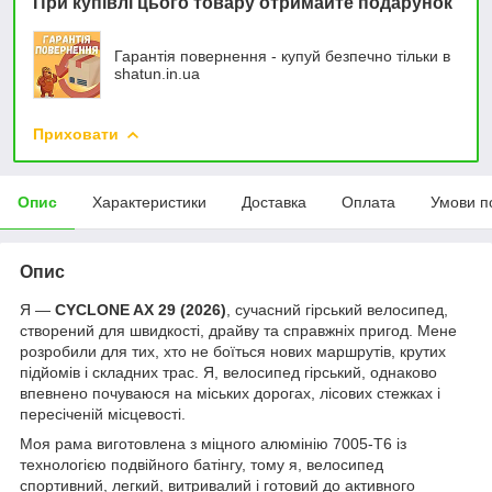
При купівлі цього товару отримайте подарунок
Гарантія повернення - купуй безпечно тільки в
shatun.in.ua
Приховати
Опис
Характеристики
Доставка
Оплата
Умови п
Опис
Я —
CYCLONE AX 29 (2026)
, сучасний гірський велосипед,
створений для швидкості, драйву та справжніх пригод. Мене
розробили для тих, хто не боїться нових маршрутів, крутих
підйомів і складних трас. Я, велосипед гірський, однаково
впевнено почуваюся на міських дорогах, лісових стежках і
пересіченій місцевості.
Моя рама виготовлена з міцного алюмінію 7005-Т6 із
технологією подвійного батінгу, тому я, велосипед
спортивний, легкий, витривалий і готовий до активного