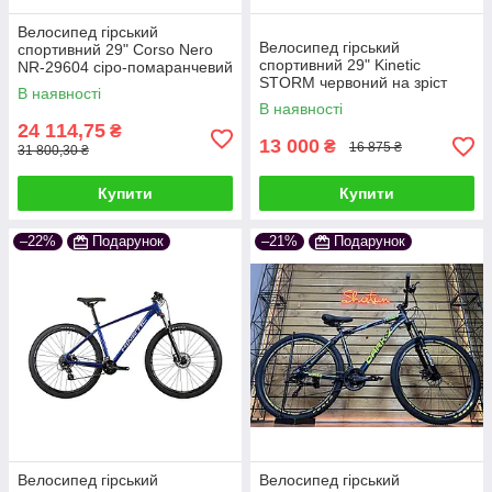
Велосипед гірський
Велосипед гірський
спортивний 29" Corso Nero
спортивний 29" Kinetic
NR-29604 сіро-помаранчевий
STORM червоний на зріст
на зріст 172-180 см
В наявності
175-185 см
В наявності
24 114,75
₴
13 000
₴
16 875 ₴
31 800,30 ₴
Купити
Купити
–22%
Подарунок
–21%
Подарунок
Велосипед гірський
Велосипед гірський