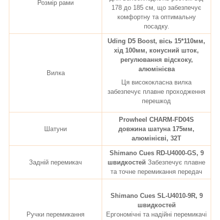
Розмір рами
178 до 185 см, що забезпечує
комфортну та оптимальну
посадку.
Uding D5 Boost, вісь 15*110мм,
хід 100мм, конусний шток,
регулювання відскоку,
алюмінієва
Вилка
Ця висококласна вилка
забезпечує плавне проходження
перешкод
Prowheel CHARM-FD04S
Шатуни
довжина шатуна 175мм,
алюмінієві, 32T
Shimano Cues RD-U4000-GS, 9
Задній перемикач
швидкостей
Забезпечує плавне
та точне перемикання передач
Shimano Cues SL-U4010-9R, 9
швидкостей
Ручки перемикання
Ергономічні та надійні перемикачі