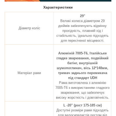
Характеристики
29"
Великі колеса діаметром 29
дюймів забезпечують відмінну
Діаметр коліс
прохідність, плавний хід і
стабільність, ідеально підходять
для пересіченої місцевості.
Алюміній 7005-Т6, Італійське
гладке зварювання, подвійний
батінг, внутрішній
шумопоглинач, вісь 12*148мм,
Матеріал рами
тримач заднього перемикача
під стандарт UDH
Рама виготовлена з алюмінію
7005-Т6 з використанням гладкого
зварювання, що забезпечує
високу жорсткість і довговічність.
L -20" (рост 175-185 см)
Доступні розміри рами підходять
для велосипедистів ростом від