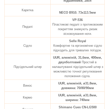
підшипники, 28сп
Каретка
NECO B910. 73x113.5мм
VP-536
Пластикові педалі з протиковзким
Педалі
покриттям знижують ризик
зісковзування ноги.
Selle Royal
Сідло
Комфортне та ергономічне сідло
підходить для тривалих поїздок.
UUR, алюміній, 31,6мм, 400мм,
двухболтовий
Простий в
Підсідельний штир
налаштуванні підсідельний штир з
можливістю точної регулювання
положення сідла.
UUR, алюміній, ø31.8мм,
Винос
довжина: 70/80/90мм
UUR, алюміній, ø31.8мм,
Кермо
ширина: 740мм
Shimano Cues CN-LG500