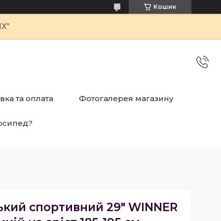
Кошик
Х"
вка та оплата
Фотогалерея магазину
осипед?
ький спортивний 29" WINNER