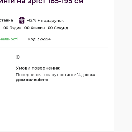
ній на зріст 185-195 см
ставка
–12%
в
0
0
Годин
0
0
Хвилин
0
0
Секунд
наявності
Код:
324554
повернення товару протягом 14 днів
за
домовленістю