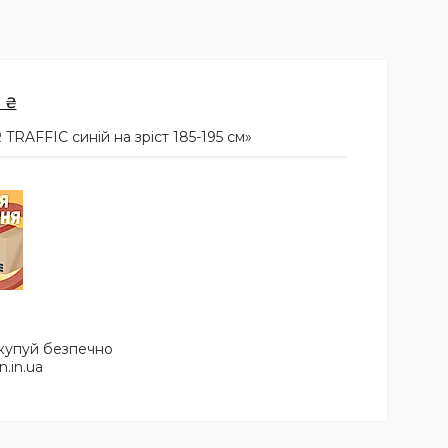
 ₴
RAFFIC синій на зріст 185-195 см»
 купуй безпечно
n.in.ua