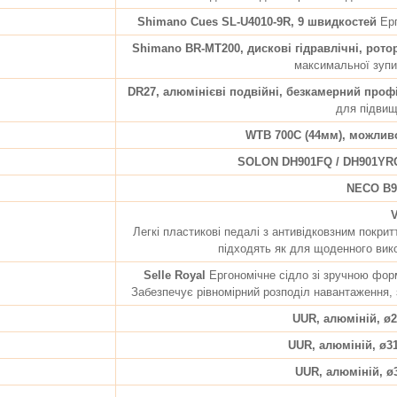
Shimano Cues SL-U4010-9R, 9 швидкостей
Ерг
Shimano BR-MT200, дискові гідравлічні, рото
максимальної зупин
DR27, алюмінієві подвійні, безкамерний профі
для підвищ
WTB 700C (44мм), можлив
SOLON DH901FQ / DH901YRQ
NECO B9
Легкі пластикові педалі з антивідковзним покр
підходять як для щоденного вико
Selle Royal
Ергономічне сідло зі зручною фор
Забезпечує рівномірний розподіл навантаження,
UUR, алюміній, ø
UUR, алюміній, ø3
UUR, алюміній, 