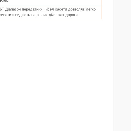
KMC
6T
Діапазон передатних чисел касети дозволяє легко
вивати швидкість на рівних ділянках дороги.