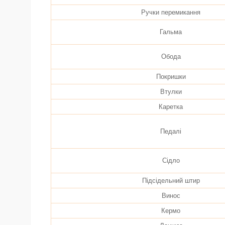
Ручки перемикання
Гальма
Обода
Покришки
Втулки
Каретка
Педалі
Сідло
Підсідельний штир
Винос
Кермо