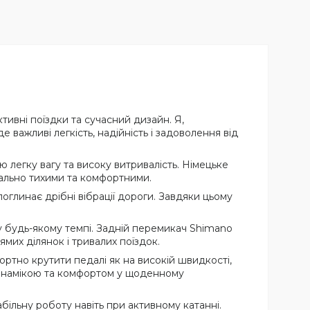
тивні поїздки та сучасний дизайн. Я,
важливі легкість, надійність і задоволення від
 легку вагу та високу витривалість. Німецьке
мально тихими та комфортними.
оглинає дрібні вібрації дороги. Завдяки цьому
у будь-якому темпі. Задній перемикач Shimano
их ділянок і тривалих поїздок.
тно крутити педалі як на високій швидкості,
 динамікою та комфортом у щоденному
більну роботу навіть при активному катанні.