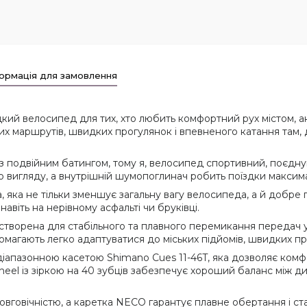
ормація для замовлення
дкий велосипед для тих, хто любить комфортний рух містом, ак
маршрутів, швидких прогулянок і впевненого катання там, де 
із подвійним батингом, тому я, велосипед спортивний, поєдную
о вигляду, а внутрішній шумопоглинач робить поїздки макси
яка не тільки зменшує загальну вагу велосипеда, а й добре п
авіть на нерівному асфальті чи бруківці.
створена для стабільного та плавного перемикання передач 
агають легко адаптуватися до міських підйомів, швидких прям
апазонною касетою Shimano Cues 11-46T, яка дозволяє комфор
owheel із зіркою на 40 зубців забезпечує хороший баланс між
вговічністю, а каретка NECO гарантує плавне обертання і ста