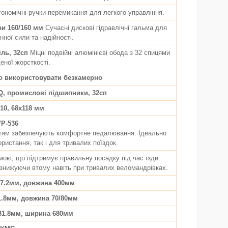
ономічні ручки перемикання для легкого управління.
ри 160/160 мм
Сучасні дискові гідравлічні гальма для
ної сили та надійності.
ль, 32сп
Міцні подвійні алюмінієві обода з 32 спицями
еної жорсткості.
о використовувати безкамерно
, промислові підшипники, 32сп
10, 68x118 мм
VP-536
иттям забезпечують комфортне педалювання. Ідеально
ристання, так і для тривалих поїздок.
мою, що підтримує правильну посадку під час їзди.
 знижуючи втому навіть при тривалих веломандрівках.
27.2мм, довжина 400мм
1.8мм, довжина 70/80мм
ø31.8мм, ширина 680мм