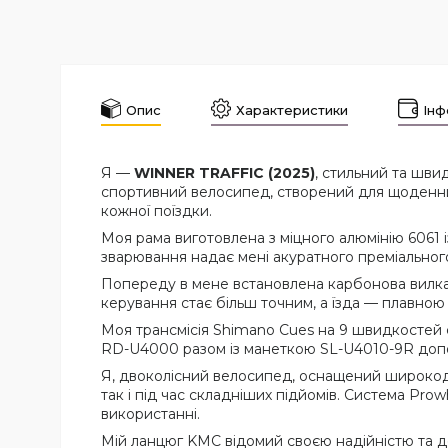
Опис
Характеристики
Інф
Я —
WINNER TRAFFIC (2025)
, стильний та шви
спортивний велосипед, створений для щоденних 
кожної поїздки.
Моя рама виготовлена з міцного алюмінію 6061 
зварювання надає мені акуратного преміальног
Попереду в мене встановлена карбонова вилка, 
керування стає більш точним, а їзда — плавною н
Моя трансмісія Shimano Cues на 9 швидкостей 
RD-U4000 разом із манеткою SL-U4010-9R допом
Я, двоколісний велосипед, оснащений широкоді
так і під час складніших підйомів. Система Pr
використанні.
Мій ланцюг KMC відомий своєю надійністю та до