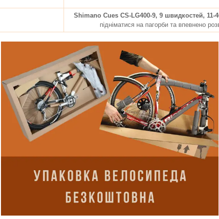
Shimano Cues CS-LG400-9, 9 швидкостей, 11-4
підніматися на пагорби та впевнено роз