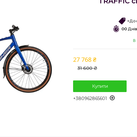
TRAFFIC си
+До
0
0
Дні
В 
27 768 ₴
31 600 ₴
Купити
+380962865601