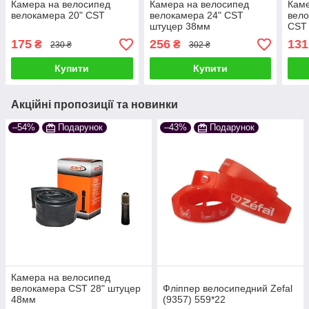
Камера на велосипед
Камера на велосипед
Каме
велокамера 20" CST
велокамера 24" CST
вело
штуцер 38мм
CST
175
256
131
₴
₴
230 ₴
302 ₴
Купити
Купити
Акційні пропозиції та новинки
–54%
Подарунок
–43%
Подарунок
Камера на велосипед
велокамера CST 28" штуцер
Фліппер велосипедний Zefal
48мм
(9357) 559*22