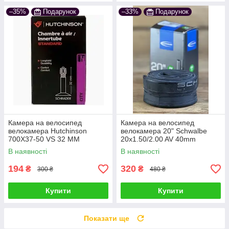
–35%
Подарунок
–33%
Подарунок
Камера на велосипед
Камера на велосипед
велокамера Hutchinson
велокамера 20" Schwalbe
700X37-50 VS 32 MM
20x1.50/2.00 AV 40mm
(40/62-406) 145g
В наявності
В наявності
194
320
₴
₴
300 ₴
480 ₴
Купити
Купити
Показати ще