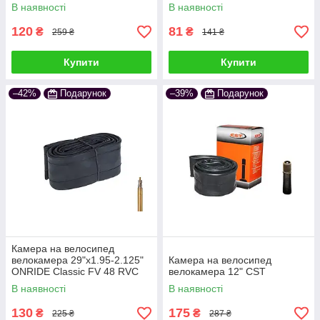
В наявності
В наявності
120
81
₴
₴
259 ₴
141 ₴
Купити
Купити
–42%
Подарунок
–39%
Подарунок
Камера на велосипед
велокамера 29"x1.95-2.125"
Камера на велосипед
ONRIDE Classic FV 48 RVC
велокамера 12" CST
OEM
В наявності
В наявності
130
175
₴
₴
225 ₴
287 ₴