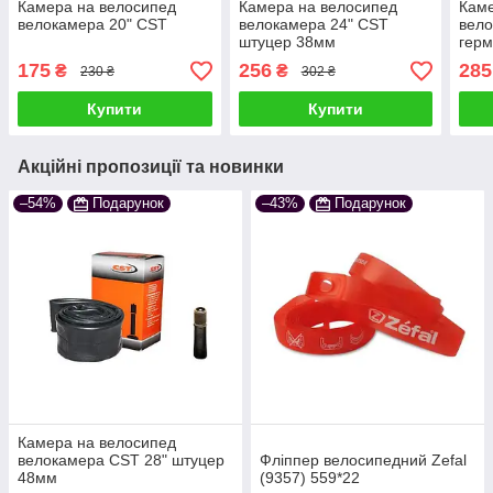
Камера на велосипед
Камера на велосипед
Каме
велокамера 20" CST
велокамера 24" CST
вел
штуцер 38мм
гер
Perf
175
256
285
₴
₴
230 ₴
302 ₴
(559
Купити
Купити
Акційні пропозиції та новинки
–54%
Подарунок
–43%
Подарунок
Камера на велосипед
велокамера CST 28" штуцер
Фліппер велосипедний Zefal
48мм
(9357) 559*22