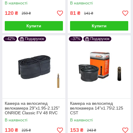
В наявності
В наявності
120
81
₴
₴
259 ₴
141 ₴
Купити
Купити
–42%
Подарунок
–37%
Подарунок
Камера на велосипед
Камера на велосипед
велокамера 29"x1.95-2.125"
велокамера 14"х1.75\2.125
ONRIDE Classic FV 48 RVC
CST
OEM
В наявності
В наявності
130
153
₴
₴
225 ₴
243 ₴