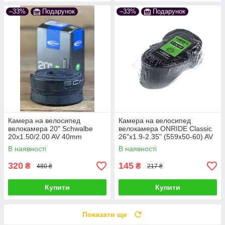
–33%
Подарунок
–33%
Подарунок
Камера на велосипед
Камера на велосипед
велокамера 20" Schwalbe
велокамера ONRIDE Classic
20x1.50/2.00 AV 40mm
26"x1.9-2.35" (559x50-60) AV
(40/62-406) 145g
48 (polybag)
В наявності
В наявності
320
145
₴
₴
480 ₴
217 ₴
Купити
Купити
Показати ще