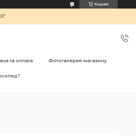
Кошик
Х"
вка та оплата
Фотогалерея магазину
осипед?