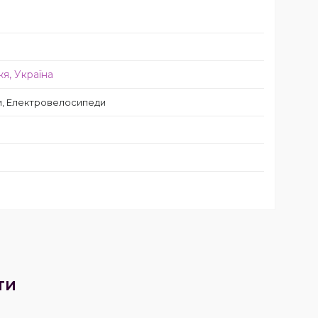
я, Україна
, Електровелосипеди
ти