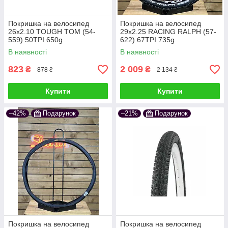
Розмір – перше, що варто уточнити, тому що саме
він визначає, наскільки покришка коректно стане на
Покришка на велосипед
Покришка на велосипед
26x2.10 TOUGH TOM (54-
29x2.25 RACING RALPH (57-
обод і дасть потрібну поведінку на дорозі. Чим
559) 50TPI 650g
622) 67TPI 735g
точніше відомий розмір, тим простіше вибрати шину,
яка забезпечить стабільність та комфорт.
В наявності
В наявності
823
2 009
₴
₴
878 ₴
2 134 ₴
Купити
Купити
–42%
Подарунок
–21%
Подарунок
Тип протектора
Гладкий малюнок часто наноситься на міські
велосипедні шини, він підходить для асфальту та
тихої їзди. Напівслік універсальний – підходить для
міста та парку, а виражені грунтозачепи обирають
для лісових доріжок, бруду та підйомів, де важливе
посилене зчеплення.
Покришка на велосипед
Покришка на велосипед