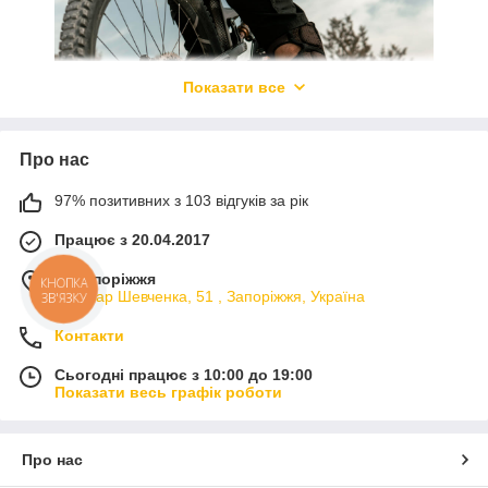
Показати все
Про нас
97% позитивних з 103 відгуків за рік
Працює з 20.04.2017
Наші шини спокійно витримують тривалі
м. Запоріжжя
поїздки під сонцем. Матеріал не пересихає, не
КНОПКА
Бульвар Шевченка, 51 , Запоріжжя, Україна
ЗВ'ЯЗКУ
тріскається та не втрачає форму навіть після
активного сезону. Це зручно тим, хто часто
Контакти
катається влітку і не хоче стикатися з
раптовими поломками через перегрівання
Сьогодні працює з 10:00 до 19:00
Показати весь графік роботи
або жорсткість гуми.
Відгуки клієнтів
Про нас