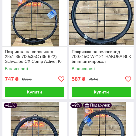
Покришка на велосипед
Покришка на велосипед
28x1.35 700x35C (35-622)
700×45C W2121 HAKUBA BLK
Schwalbe CX Comp Active, K-
5mm антипрокол
Guard, SBC, B/B-SK
В наявності
В наявності
747
587
₴
₴
895 ₴
757 ₴
Купити
Купити
–11%
–9%
Подарунок