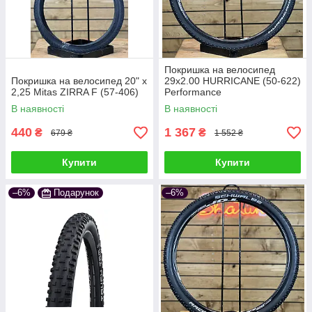
Покришка на велосипед
Покришка на велосипед 20" x
29x2.00 HURRICANE (50-622)
2,25 Mitas ZIRRA F (57-406)
Performance
В наявності
В наявності
440
1 367
₴
₴
679 ₴
1 552 ₴
Купити
Купити
На що звернути увагу
–6%
Подарунок
–6%
при виборі
Розмір та сумісність