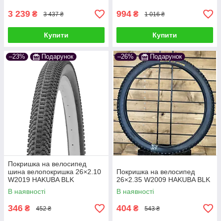
SmartGuard, TwinSki
3 239
994
₴
₴
3 437 ₴
1 016 ₴
Купити
Купити
–23%
Подарунок
–26%
Подарунок
Вигідні акції на сайті –
встигайте купити
велопокришки за
зниженими цінами!
Покришка на велосипед
шина велопокришка 26×2.10
Покришка на велосипед
W2019 HAKUBA BLK
26×2.35 W2009 HAKUBA BLK
В наявності
В наявності
346
404
₴
₴
452 ₴
543 ₴