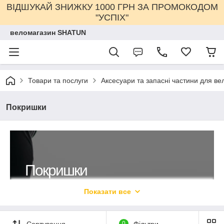
ВІДШУКАЙ ЗНИЖКУ 1000 ГРН ЗА ПРОМОКОДОМ
"УСПІХ"
веломагазин SHATUN
Товари та послуги
Аксесуари та запасні частини для ве
Покришки
Покришки
Показати все
Велосипедні покришки 26" для
впевненого катання в будь-яку
погоду!
Сортування
0
Фільтри