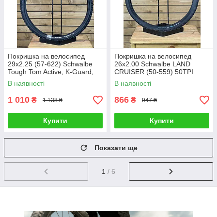
Покришка на велосипед
Покришка на велосипед
29x2.25 (57-622) Schwalbe
26x2.00 Schwalbe LAND
Tough Tom Active, K-Guard,
CRUISER (50-559) 50TPI
SBC, B/B-SK
850g
В наявності
В наявності
1 010
866
₴
₴
1 138 ₴
947 ₴
Купити
Купити
Показати ще
1
/ 6