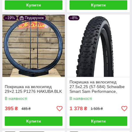
Купити
Купити
–19%
Подарунок
–8%
Покришка на велосипед
Покришка на велосипед
27.5x2.25 (57-584) Schwalbe
29×2.125 P1276 HAKUBA BLK
Smart Sam Performance,
ADDIX, B/B-SK
В наявності
В наявності
395
1 378
₴
₴
485 ₴
1 505 ₴
Купити
Купити