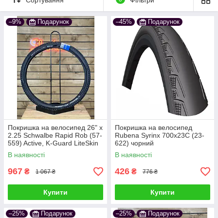
В інтернет-магазині Shatun є варіанти під різні
–9%
Подарунок
–45%
Подарунок
завдання. Оформляйте замовлення та отримайте
покришки вже через 2-3 дні, а разом із ними
подарунок – наклейки та ковпачки на ніпелі.
Надсилання в день замовлення
Підбір по фотографії
Сервісне обслуговування у майстерні в м.
Запоріжжя
Покришка на велосипед 26" x
Покришка на велосипед
2.25 Schwalbe Rapid Rob (57-
Rubena Syrinx 700x23C (23-
559) Active, K-Guard LiteSkin
622) чорний
B/B-SK
В наявності
В наявності
967
426
₴
₴
1 067 ₴
776 ₴
Купити
Купити
–25%
Подарунок
–25%
Подарунок