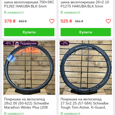
шина велопокришка 700×38C
шина велопокришка 26×2.10
P1282 HAKUBA BLK 5mm
P1275 HAKUBA BLK 5mm
антипрокол
антипрокол
Захист від проколів
В наявності
В наявності
Покришки з захистом від проколів оснащуються
378
525
₴
₴
650 ₴
661 ₴
додатковим шаром або посиленим кордом, що
помітно знижує ризик пошкоджень та економить час
Купити
Купити
на ремонті. Покришки з товстої гуми також більш
надійні у використанні.
–6%
Подарунок
–2%
Конструкція та матеріали
Ми радимо враховувати тип корду. Провідний борт
(Wire) доступніший за ціною, а кевларовий (Folding)
легший і компактніший. На відчуття від їзди впливає і
суміш гуми – м'які варіанти чіпляються сильніше, а
Покришка на велосипед
Покришка на велосипед
тверді служать довше. Для тих, хто катається
28x2.00 (50-622) Schwalbe
27.5x2.25 (57-584) Schwalbe
активно або використовує безкамерну систему, має
Marathon Winter Plus (208
Tough Tom Active, K-Guard,
шипів) Performance,
SBC, B/B-SK
значення також сумісність із Tubeless Ready.
В наявності
В наявності