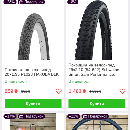
–28%
Подарунок
–8%
Покришка на велосипед
Покришка на велосипед
29x2.10 (54-622) Schwalbe
20×1.95 P1023 HAKUBA BLK
Smart Sam Performance,
ADDIX, B/B-SK
В наявності
В наявності
259
1 403
₴
₴
361 ₴
1 533 ₴
Купити
Купити
–17%
Подарунок
–22%
Подарунок