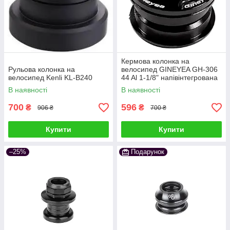
Кермова колонка на
Рульова колонка на
велосипед GINEYEA GH-306
велосипед Kenli KL-B240
44 Al 1-1/8" напівінтегрована
В наявності
В наявності
700
596
₴
₴
906 ₴
700 ₴
Купити
Купити
–25%
Подарунок