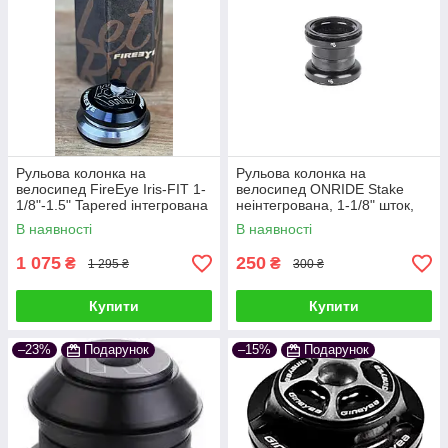
Рульова колонка на
Рульова колонка на
велосипед FireEye Iris-FIT 1-
велосипед ONRIDE Stake
1/8"-1.5" Tapered інтегрована
неінтегрована, 1-1/8" шток,
посадка EC34/34 мм, кульки
В наявності
В наявності
1 075
250
₴
₴
1 295 ₴
300 ₴
Купити
Купити
–23%
Подарунок
–15%
Подарунок