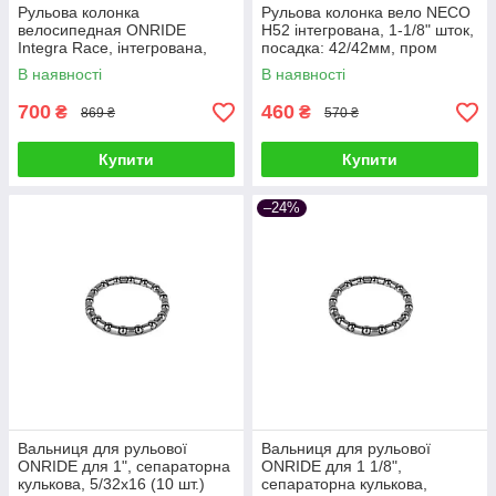
Рульова колонка
Рульова колонка вело NECO
велосипедная ONRIDE
H52 інтегрована, 1-1/8" шток,
Integra Race, інтегрована,
посадка: 42/42мм, пром
пром., (1 1/8 - 1 1/2)
В наявності
В наявності
700
460
₴
₴
869 ₴
570 ₴
Купити
Купити
–24%
Вальниця для рульової
Вальниця для рульової
ONRIDE для 1", сепараторна
ONRIDE для 1 1/8",
кулькова, 5/32x16 (10 шт.)
сепараторна кулькова,