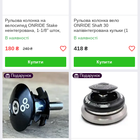
Рульова колонка на
Рульова колонка вело
велосипед ONRIDE Stake
ONRIDE Shaft 30
неінтегрована, 1-1/8" шток,
напівінтегрована кульки (1
посадка EC34/34 мм, кульки
1/8 - 1 1/8)
В наявності
В наявності
180
418
₴
₴
240 ₴
Купити
Купити
Подарунок
Подарунок