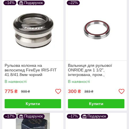
–14%
Подарунок
–22%
Рульова колонка на
Вальниця для рульової
велосипед FireEye IRIS-FIT
ONRIDE для 1 1/2",
41.8/41.8мм чорний
інтегрована, пром.,
52х45°х45°
В наявності
В наявності
775
300
₴
₴
900 ₴
383 ₴
Купити
Купити
–17%
Подарунок
–17%
Подарунок