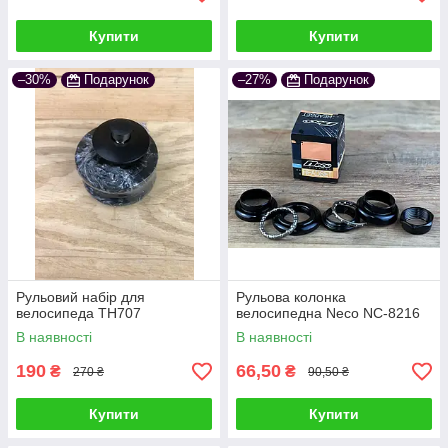
Купити
Купити
–30%
Подарунок
–27%
Подарунок
Рульовий набір для
Рульова колонка
велосипеда TH707
велосипедна Neco NC-8216
В наявності
В наявності
190
66,50
₴
₴
270 ₴
90,50 ₴
Купити
Купити