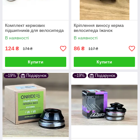
Комплект кермових
Кріплення виносу керма
підшипників для велосипеда
велосипеда їжачок
В наявності
В наявності
124
86
₴
₴
174 ₴
117 ₴
Купити
Купити
–19%
Подарунок
–19%
Подарунок