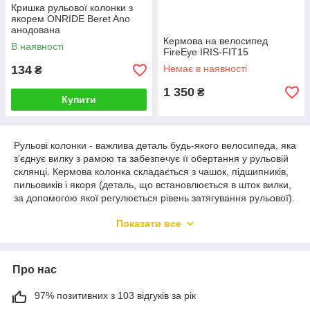
Кришка рульової колонки з
якорем ONRIDE Beret Ano
анодована
Кермова на велосипед
В наявності
FireEye IRIS-FIT15
134
Немає в наявності
₴
1 350
₴
Купити
Рульові колонки - важлива деталь будь-якого велосипеда, яка
з'єднує вилку з рамою та забезпечує її обертання у рульовій
склянці. Кермова колонка складається з чашок, підшипників,
пильовиків і якоря (деталь, що встановлюється в шток вилки,
за допомогою якої регулюється рівень затягування рульової).
Купити кермові колонки та інші велоаксесуари з доставкою по
Показати все
всій Україні Ви можете оформивши замовлення або
зателефонувавши за номером на сайті, наші менеджери
допоможуть вам зробити найкращий вибір.
Про нас
97% позитивних з 103 відгуків за рік