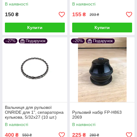
5/32x22 (10 шт.)
В наявності
В наявності
150
155
₴
₴
203 ₴
Купити
Купити
–27%
Подарунок
–20%
Подарунок
Вальниця для рульової
ONRIDE для 1", сепараторна
Рульовий набір FP-H863
кулькова, 5/32x27 (10 шт.)
2069
В наявності
В наявності
400
225
₴
₴
550 ₴
280 ₴