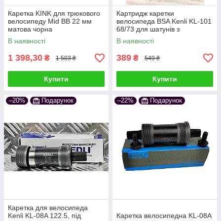
Каретка KINK для трюкового
Картридж каретки
велосипеду Mid BB 22 мм
велосипеда BSA Kenli KL-101
матова чорна
68/73 для шатунів з
інтегрованою віссю 24мм
В наявності
В наявності
1 398,30
389
₴
₴
1 503 ₴
549 ₴
Купити
Купити
–20%
Подарунок
–22%
Подарунок
Каретка для велосипеда
Kenli KL-08A 122.5, під
Каретка велосипедна KL-08A