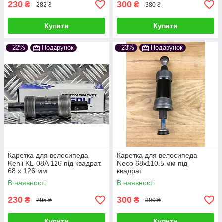
230
300
₴
₴
282 ₴
380 ₴
Купити
Купити
–22%
Подарунок
–23%
Подарунок
Каретка для велосипеда
Каретка для велосипеда
Kenli KL-08A 126 під квадрат,
Neco 68х110.5 мм під
68 x 126 мм
квадрат
В наявності
В наявності
230
300
₴
₴
295 ₴
390 ₴
Купити
Купити