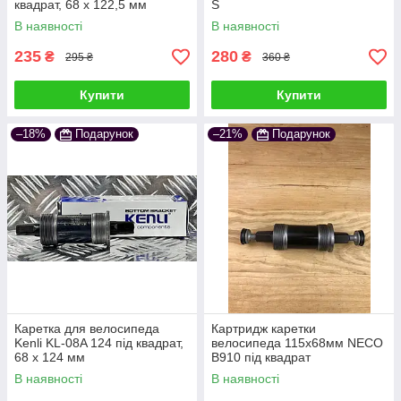
квадрат, 68 x 122,5 мм
S
В наявності
В наявності
235
280
₴
₴
295 ₴
360 ₴
Купити
Купити
–18%
Подарунок
–21%
Подарунок
Каретка для велосипеда
Картридж каретки
Kenli KL-08A 124 під квадрат,
велосипеда 115х68мм NECO
68 x 124 мм
B910 під квадрат
В наявності
В наявності