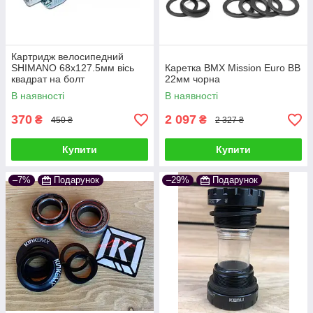
Картридж велосипедний
SНIMANO 68х127.5мм вісь
Каретка BMX Mission Euro BB
квадрат на болт
22мм чорна
В наявності
В наявності
370
2 097
₴
₴
450 ₴
2 327 ₴
Купити
Купити
–7%
Подарунок
–29%
Подарунок