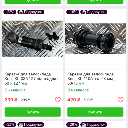
–22%
Подарунок
–16%
Подарунок
Каретка для велосипеда
Каретка для велосипеда
Kenli KL-08A 127 під квадрат,
Kenli KL-110A вал 24 мм,
68 x 127 мм
68/73 мм
В наявності
В наявності
230
420
₴
₴
295 ₴
500 ₴
Купити
Купити
–33%
Подарунок
–29%
Подарунок