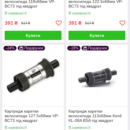
велосипеда 118х68мм VP-
велосипеда 122.5х68мм VP-
BC73 під квадрат
BC73 під квадрат
В наявності
В наявності
391
391
₴
₴
517 ₴
517 ₴
Купити
Купити
–24%
Подарунок
–19%
Подарунок
Картридж каретки
Картридж каретки
велосипеда 127.5х68мм VP-
велосипеда 113х68мм Kenli
BC73 під квадрат
KL-08A BSA під квадрат
В наявності
В наявності