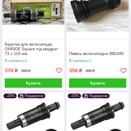
Каретка для велосипеда
ONRIDE Square під квадрат
73 x 119 мм
Піввісь велосипедна BB2495
В наявності
В наявності
370
356
₴
₴
500 ₴
450 ₴
Купити
Купити
–33%
Подарунок
–33%
Подарунок