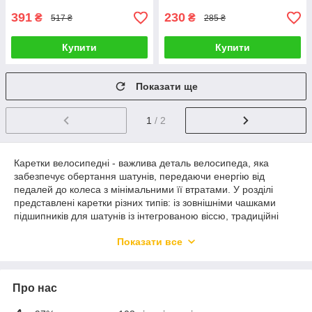
391
230
₴
₴
517 ₴
285 ₴
Купити
Купити
Показати ще
1
/ 2
Каретки велосипедні - важлива деталь велосипеда, яка
забезпечує обертання шатунів, передаючи енергію від
педалей до колеса з мінімальними її втратами. У розділі
представлені каретки різних типів: із зовнішніми чашками
підшипників для шатунів із інтегрованою віссю, традиційні
каретки із віссю під квадрат та шліци.
Показати все
Купити каретку на велосипед та інші велоаксесуари з
доставкою по всій Україні Ви можете оформивши замовлення
або зателефонувавши за номером на сайті, наші менеджери
Про нас
допоможуть вам зробити найкращий вибір.