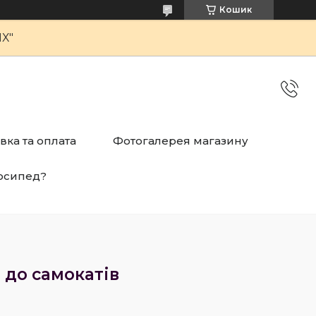
Кошик
Х"
вка та оплата
Фотогалерея магазину
осипед?
 до самокатів